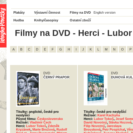
Plakáty
Výstavní činnost
Filmy na DVD
English version
Hudba
Knihy/časopisy
Ostatní zboží
Filmy na DVD - Herci - Lubor
A
B
C
D
E
F
G
H
I
J
K
L
M
N
O
P
DVD
DVD
ČERNÝ PRAPOR
DUHOVÁ KUL
Titulky: anglické, české pro
Titulky: české pro neslyšící
neslyšící
Režisér:
Karel Kachyňa
Původ filmu:
Československo
Herci:
Lubor Tokoš
,
Josef Somr
Režisér:
Vladimír Čech
David Novotný
,
Slávka Hozová
,
Herci:
Lubor Tokoš
,
Zdeněk
Filip Novotný
,
Jaroslava
Kryzánek
,
Marie Brožová
,
Rudolf
Brousková
,
Petr Pospíchal
,
Věr