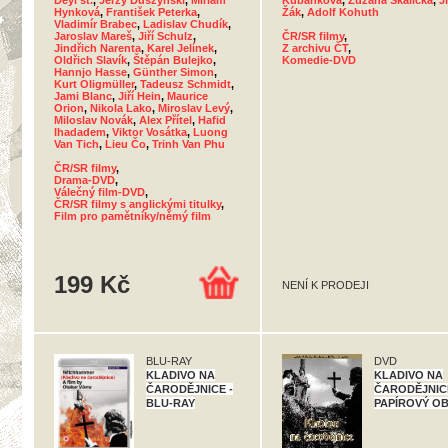
Deyl st.
,
Jerzy Duszynski
,
Miriam
Kubánková
,
Zuzana Skalická
,
Ji
Hynková
,
František Peterka
,
Žák
,
Adolf Kohuth
Vladimír Brabec
,
Ladislav Chudík
,
Jaroslav Mareš
,
Jiří Schulz
,
ČR/SR filmy
,
Jindřich Narenta
,
Karel Jelínek
,
Z archivu ČT
,
Oldřich Slavík
,
Štěpán Bulejko
,
Komedie-DVD
Hannjo Hasse
,
Günther Simon
,
Kurt Oligmüller
,
Tadeusz Schmidt
,
Jami Blanc
,
Jiří Hein
,
Maurice
Orion
,
Nikola Lako
,
Miroslav Levý
,
Miloslav Novák
,
Alex Přítel
,
Hafid
Ihadadem
,
Viktor Vosátka
,
Luong
Van Tich
,
Lieu Čo
,
Trinh Van Phu
ČR/SR filmy
,
Drama-DVD
,
Válečný film-DVD
,
ČR/SR filmy s anglickými titulky
,
Film pro pamětníky/němý film
199 Kč
NENÍ K PRODEJI
BLU-RAY
DVD
KLADIVO NA
KLADIVO NA
ČARODĚJNICE -
ČARODĚJNICE
BLU-RAY
PAPÍROVÝ O