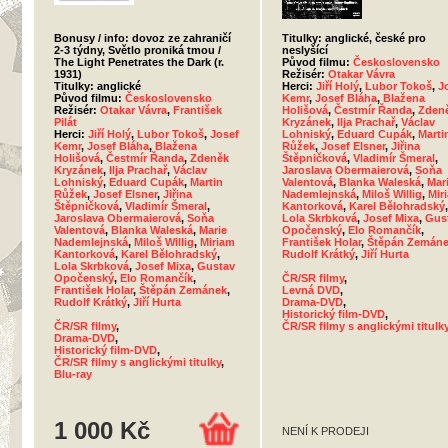
Bonusy / info: dovoz ze zahraničí
Titulky: anglické, české pro
2-3 týdny, Světlo proniká tmou /
neslyšící
The Light Penetrates the Dark (r.
Původ filmu:
Československo
1931)
Režisér:
Otakar Vávra
Titulky: anglické
Herci:
Jiří Holý
,
Lubor Tokoš
,
J
Původ filmu:
Československo
Kemr
,
Josef Bláha
,
Blažena
Režisér:
Otakar Vávra
,
František
Holišová
,
Čestmír Řanda
,
Zden
Pilát
Kryzánek
,
Ilja Prachař
,
Václav
Herci:
Jiří Holý
,
Lubor Tokoš
,
Josef
Lohniský
,
Eduard Cupák
,
Marti
Kemr
,
Josef Bláha
,
Blažena
Růžek
,
Josef Elsner
,
Jiřina
Holišová
,
Čestmír Řanda
,
Zdeněk
Štěpničková
,
Vladimír Šmeral
,
Kryzánek
,
Ilja Prachař
,
Václav
Jaroslava Obermaierová
,
Soňa
Lohniský
,
Eduard Cupák
,
Martin
Valentová
,
Blanka Waleská
,
Mar
Růžek
,
Josef Elsner
,
Jiřina
Nademlejnská
,
Miloš Willig
,
Mir
Štěpničková
,
Vladimír Šmeral
,
Kantorková
,
Karel Bělohradský
,
Jaroslava Obermaierová
,
Soňa
Lola Skrbková
,
Josef Mixa
,
Gus
Valentová
,
Blanka Waleská
,
Marie
Opočenský
,
Elo Romančík
,
Nademlejnská
,
Miloš Willig
,
Miriam
František Holar
,
Štěpán Zemán
Kantorková
,
Karel Bělohradský
,
Rudolf Krátký
,
Jiří Hurta
Lola Skrbková
,
Josef Mixa
,
Gustav
Opočenský
,
Elo Romančík
,
ČR/SR filmy
,
František Holar
,
Štěpán Zemánek
,
Levná DVD
,
Rudolf Krátký
,
Jiří Hurta
Drama-DVD
,
Historický film-DVD
,
ČR/SR filmy
,
ČR/SR filmy s anglickými titulk
Drama-DVD
,
Historický film-DVD
,
ČR/SR filmy s anglickými titulky
,
Blu-ray
1 000 Kč
NENÍ K PRODEJI