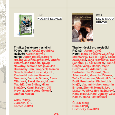
DVD
DVD
KOŽENÉ SLUNCE
LEV S BÍLOU
HŘÍVOU
Titulky: české pro neslyšící
Titulky: české pro neslyšící
Původ filmu:
Česká republika
Režisér:
Jaromil Jireš
Režisér:
Karel Kachyňa
Herci:
Magda Vášáryová
,
Jiřina
Herci:
Lubor Tokoš
,
Barbora
Steimarová
,
Lubor Tokoš
,
Valér
Hrzánová
,
Jiřina Jirásková
,
Ondřej
Zawadská
,
Jana Hlaváčová
,
Rao
Vetchý
,
Jan Hraběta
,
David
Schránil
,
Luděk Munzar
,
Franti
Novotný
,
Simona Stašová
,
Jan
Řehák
,
Václav Babka
,
Marie
Hrušínský
,
Jan Skopeček
,
Roman
Brožová
,
Jiří Adamíra
,
Jiří
Slovák
,
Rudolf Hrušínský ml.
,
Bartoška
,
Jiří Pleskot
,
Zlata
Pavlína Mourková
,
Roman
Adamovská
,
Veronika Žilková
,
Skamene
,
Jaromír Dulava
,
Alena
Táňa Fischerová
,
Vlastimil Drba
Mihulová
,
Pavel Nečas
,
Mojmír
Bořík Procházka
,
Václav Upír
Maděrič
,
Jan Bidlas
,
Milan
Krejčí
,
Vladimír Huber
,
Antonín
Šimáček
,
Kamil Halbich
,
Jiří
Brtoun
,
Zbyněk Honzík
,
Leo
Ployhar
,
Lucie Vondráčková
,
Marian Vodička
,
Eva Režnarová
,
Oldřich Hajlich
Hana Militká
,
Karel Janský
,
Zde
Kampf
,
Hana Pastejříková
ČR/SR filmy
,
Z archivu ČT
,
ČR/SR filmy
,
Komedie-DVD
Drama-DVD
,
Historický film-DVD