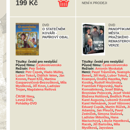
199 Kč
NENÍ K PRODEJI
DVD
DVD
O STATEČNÉM
PANOPTIKUM
KOVÁŘI -
MĚSTA
PAPÍROVÝ OBAL
PRAŽSKÉHO 
REMASTERO
VERZE
Titulky: české pro neslyšící
Titulky: české pro neslyšící
Původ filmu:
Československo
Původ filmu:
Československo
Režisér:
Petr Švéda
Režisér:
Antonín Moskalyk
Herci:
Petr Čepek
,
Vlado Müller
,
Herci:
Pavel Trávníček
,
Svatopl
Lubor Tokoš
,
Oldřich Velen
,
Ján
Beneš
,
Jiří Holý
,
Lubor Tokoš
,
J
Kroner
,
Pavel Kříž
,
Martina
Krampol
,
Ondřej Havelka
,
Petr
Gasparovičová-Bezoušková
,
Míla
Kostka
,
Rudolf Hrušínský
,
Myslíková
,
Jiří Knot
,
Ladislav
František Filipovský
,
Naďa
Trojan
,
Magdalena Reifová
Konvalinková
,
Josef Bláha
,
Bronislav Poloczek
,
Josef Vinkl
ČR/SR filmy
,
Blažena Holišová
,
Bedřich Pro
Levná DVD
,
Karel Augusta
,
Lubomír Kostel
Pohádky-DVD
Karel Heřmánek
,
Josef Větrove
Eduard Cupák
,
Martin Růžek
,
Ji
Adamíra
,
Jan Přeučil
,
Pavel
Zedníček
,
Simona Stašová
,
Ladislav Mrkvička
,
Hana
Maciuchová
,
Libuše Havelková
Racek
,
Jiří Bartoška
,
Míla
Myslíková
,
Jaroslava