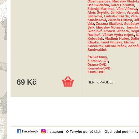
Obermaierová
,
Miroslav Vladyk
Ota Sklenčka
,
Karel Chromík
,
Zdeněk Martínek
,
Věra Vlčková
,
Alois Švehlík
,
Jiří Klem
,
Veronik
Jeníková
,
Ladislav Kazda
,
Věra
Kubánková
,
Zdeněk Ornest
,
Jiří
Vala
,
Zuzana Skalická
,
Soběslav
Sejk
,
Miroslav Moravec
,
Jarmila
Švehlová
,
Robert Vrchota
,
Regi
Rázlová
,
Václav Vydra nejml.
,
K
Koloušek
,
Vladimír Huber
,
Dalim
Klapka
,
Karel Houska
,
Michal
Kocourek
,
Michal Pešek
,
Zdeně
Buchvaldek
ČR/SR filmy
,
Z archivu ČT
,
Drama-DVD
,
Komedie-DVD
,
Krimi-DVD
69 Kč
NENÍ K PRODEJI
PayPal
Facebook
Instagram
O Terryho ponožkách
Obchodní podmínky