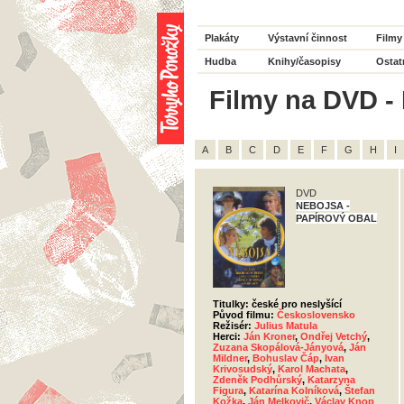
Plakáty
Výstavní činnost
Filmy
Hudba
Knihy/časopisy
Ostat
Filmy na DVD - 
A
B
C
D
E
F
G
H
I
DVD
NEBOJSA -
PAPÍROVÝ OBAL
Titulky: české pro neslyšící
Původ filmu:
Československo
Režisér:
Julius Matula
Herci:
Ján Kroner
,
Ondřej Vetchý
,
Zuzana Skopálová-Jányová
,
Ján
Mildner
,
Bohuslav Čáp
,
Ivan
Krivosudský
,
Karol Machata
,
Zdeněk Podhůrský
,
Katarzyna
Figura
,
Katarína Kolníková
,
Štefan
Kožka
,
Ján Melkovič
,
Václav Knop