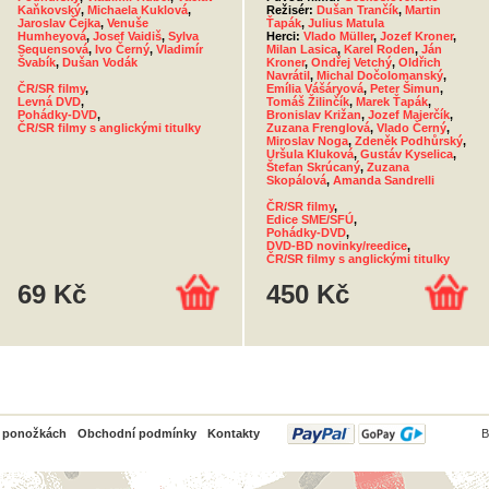
Kaňkovský
,
Michaela Kuklová
,
Režisér:
Dušan Trančík
,
Martin
Jaroslav Čejka
,
Venuše
Ťapák
,
Julius Matula
Humheyová
,
Josef Vaidiš
,
Sylva
Herci:
Vlado Müller
,
Jozef Kroner
,
Sequensová
,
Ivo Černý
,
Vladimír
Milan Lasica
,
Karel Roden
,
Ján
Švabík
,
Dušan Vodák
Kroner
,
Ondřej Vetchý
,
Oldřich
Navrátil
,
Michal Dočolomanský
,
ČR/SR filmy
,
Emília Vášáryová
,
Peter Šimun
,
Levná DVD
,
Tomáš Žilinčík
,
Marek Ťapák
,
Pohádky-DVD
,
Bronislav Križan
,
Jozef Majerčík
,
ČR/SR filmy s anglickými titulky
Zuzana Frenglová
,
Vlado Černý
,
Miroslav Noga
,
Zdeněk Podhůrský
,
Uršula Kluková
,
Gustáv Kyselica
,
Štefan Skrúcaný
,
Zuzana
Skopálová
,
Amanda Sandrelli
ČR/SR filmy
,
Edice SME/SFÚ
,
Pohádky-DVD
,
DVD-BD novinky/reedice
,
ČR/SR filmy s anglickými titulky
69 Kč
450 Kč
PayPal
o ponožkách
Obchodní podmínky
Kontakty
B