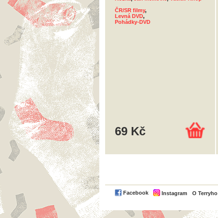
ČR/SR filmy
,
Levná DVD
,
Pohádky-DVD
69 Kč
Facebook
Instagram
O Terryh