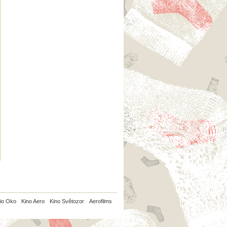
io Oko
Kino Aero
Kino Světozor
Aerofilms