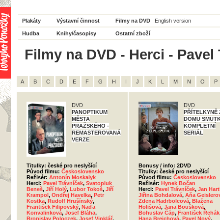
Plakáty
Výstavní činnost
Filmy na DVD
English version
Hudba
Knihy/časopisy
Ostatní zboží
Filmy na DVD - Herci - Pavel 
A
B
C
D
E
F
G
H
I
J
K
L
M
N
O
P
DVD
DVD
PANOPTIKUM
PŘÍTELKYNĚ 
MĚSTA
DOMU SMUTK
PRAŽSKÉHO -
KOMPLETNÍ
REMASTEROVANÁ
SERIÁL
VERZE
Titulky: české pro neslyšící
Bonusy / info: 2DVD
Původ filmu:
Československo
Titulky: české pro neslyšící
Režisér:
Antonín Moskalyk
Původ filmu:
Československo
Herci:
Pavel Trávníček
,
Svatopluk
Režisér:
Hynek Bočan
Beneš
,
Jiří Holý
,
Lubor Tokoš
,
Jiří
Herci:
Pavel Trávníček
,
Jan Hart
Krampol
,
Ondřej Havelka
,
Petr
Jiřina Bohdalová
,
Aňa Geislero
Kostka
,
Rudolf Hrušínský
,
Zdena Hadrbolcová
,
Blažena
František Filipovský
,
Naďa
Holišová
,
Jana Boušková
,
Konvalinková
,
Josef Bláha
,
Bohuslav Čáp
,
František Řehák
Bronislav Poloczek
,
Josef Vinklář
,
Hana Brejchová
,
Pavel Nový
,