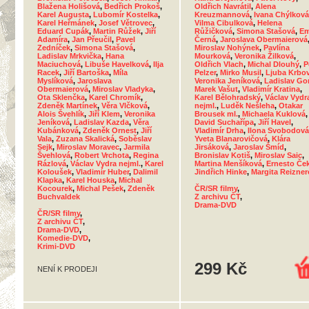
Blažena Holišová
,
Bedřich Prokoš
,
Oldřich Navrátil
,
Alena
Karel Augusta
,
Lubomír Kostelka
,
Kreuzmannová
,
Ivana Chýlková
Karel Heřmánek
,
Josef Větrovec
,
Vilma Cibulková
,
Helena
Eduard Cupák
,
Martin Růžek
,
Jiří
Růžičková
,
Simona Stašová
,
E
Adamíra
,
Jan Přeučil
,
Pavel
Černá
,
Jaroslava Obermaierová
Zedníček
,
Simona Stašová
,
Miroslav Nohýnek
,
Pavlína
Ladislav Mrkvička
,
Hana
Mourková
,
Veronika Žilková
,
Maciuchová
,
Libuše Havelková
,
Ilja
Oldřich Vlach
,
Michal Dlouhý
,
P
Racek
,
Jiří Bartoška
,
Míla
Pelzer
,
Mirko Musil
,
Ljuba Krbo
Myslíková
,
Jaroslava
Veronika Jeníková
,
Ladislav Go
Obermaierová
,
Miroslav Vladyka
,
Marek Vašut
,
Vladimír Kratina
,
Ota Sklenčka
,
Karel Chromík
,
Karel Bělohradský
,
Václav Vydr
Zdeněk Martínek
,
Věra Vlčková
,
nejml.
,
Luděk Nešleha
,
Otakar
Alois Švehlík
,
Jiří Klem
,
Veronika
Brousek ml.
,
Michaela Kuklová
,
Jeníková
,
Ladislav Kazda
,
Věra
David Suchařípa
,
Jiří Havel
,
Kubánková
,
Zdeněk Ornest
,
Jiří
Vladimír Drha
,
Ilona Svobodová
Vala
,
Zuzana Skalická
,
Soběslav
Yveta Blanarovičová
,
Klára
Sejk
,
Miroslav Moravec
,
Jarmila
Jirsáková
,
Jaroslav Šmíd
,
Švehlová
,
Robert Vrchota
,
Regina
Bronislav Kotiš
,
Miroslav Saic
,
Rázlová
,
Václav Vydra nejml.
,
Karel
Martina Menšíková
,
Ernesto Če
Koloušek
,
Vladimír Huber
,
Dalimil
Jindřich Hinke
,
Margita Reizne
Klapka
,
Karel Houska
,
Michal
Kocourek
,
Michal Pešek
,
Zdeněk
ČR/SR filmy
,
Buchvaldek
Z archivu ČT
,
Drama-DVD
ČR/SR filmy
,
Z archivu ČT
,
Drama-DVD
,
Komedie-DVD
,
Krimi-DVD
299 Kč
NENÍ K PRODEJI