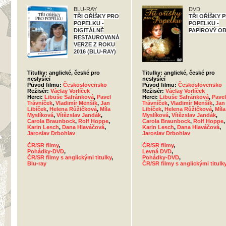
BLU-RAY
DVD
TŘI OŘÍŠKY PRO
TŘI OŘÍŠKY 
POPELKU -
POPELKU -
DIGITÁLNĚ
PAPÍROVÝ O
RESTAUROVANÁ
VERZE Z ROKU
2016 (BLU-RAY)
Titulky: anglické, české pro
Titulky: anglické, české pro
neslyšící
neslyšící
Původ filmu:
Československo
Původ filmu:
Československo
Režisér:
Václav Vorlíček
Režisér:
Václav Vorlíček
Herci:
Libuše Šafránková
,
Pavel
Herci:
Libuše Šafránková
,
Pavel
Trávníček
,
Vladimír Menšík
,
Jan
Trávníček
,
Vladimír Menšík
,
Jan
Libíček
,
Helena Růžičková
,
Míla
Libíček
,
Helena Růžičková
,
Míla
Myslíková
,
Vítězslav Jandák
,
Myslíková
,
Vítězslav Jandák
,
Carola Braunbock
,
Rolf Hoppe
,
Carola Braunbock
,
Rolf Hoppe
,
Karin Lesch
,
Dana Hlaváčová
,
Karin Lesch
,
Dana Hlaváčová
,
Jaroslav Drbohlav
Jaroslav Drbohlav
ČR/SR filmy
,
ČR/SR filmy
,
Pohádky-DVD
,
Levná DVD
,
ČR/SR filmy s anglickými titulky
,
Pohádky-DVD
,
Blu-ray
ČR/SR filmy s anglickými titulk