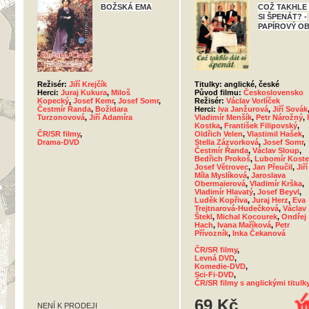
BOŽSKÁ EMA
COŽ TAKHLE
SI ŠPENÁT? -
PAPÍROVÝ O
Režisér:
Jiří Krejčík
Titulky: anglické, české
Herci:
Juraj Kukura
,
Miloš
Původ filmu:
Československo
Kopecký
,
Josef Kemr
,
Josef Somr
,
Režisér:
Václav Vorlíček
Čestmír Řanda
,
Božidara
Herci:
Iva Janžurová
,
Jiří Sovák
Turzonovová
,
Jiří Adamíra
Vladimír Menšík
,
Petr Nárožný
,
Kostka
,
František Filipovský
,
ČR/SR filmy
,
Oldřich Velen
,
Vlastimil Hašek
,
Drama-DVD
Stella Zázvorková
,
Josef Somr
,
Čestmír Řanda
,
Václav Sloup
,
Bedřich Prokoš
,
Lubomír Koste
Josef Větrovec
,
Jan Přeučil
,
Jiří
Míla Myslíková
,
Jaroslava
Obermaierová
,
Vladimír Krška
,
Vladimír Hlavatý
,
Josef Beyvl
,
Luděk Kopřiva
,
Juraj Herz
,
Eva
Trejtnarová-Hudečková
,
Václav
Štekl
,
Michal Kocourek
,
Ondřej
Hach
,
Ivana Maříková
,
Petr
Přívozník
,
Inka Čekanová
ČR/SR filmy
,
Levná DVD
,
Komedie-DVD
,
Sci-Fi-DVD
,
ČR/SR filmy s anglickými titulk
69 Kč
NENÍ K PRODEJI