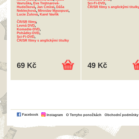
Vavruška
,
Eva Trejtnarová-
Sci-Fi-DVD
,
Hudečková
,
Jan Cmíral
,
Dáša
ČR/SR filmy s anglickými titulk
Neblechová
,
Miroslav Masopust
,
Lucie Žulová
,
Karel Vavřík
ČR/SR filmy
,
Levná DVD
,
Komedie-DVD
,
Pohádky-DVD
,
Sci-Fi-DVD
,
ČR/SR filmy s anglickými titulky
69 Kč
49 Kč
PayPal
Facebook
Instagram
O Terryho ponožkách
Obchodní podmínky