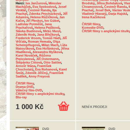
Herci:
Iva Janžurová
,
Miroslav
Brodský
,
Jiřina Bohdalová
,
Vla
Macháček
,
Eva Svobodová
,
Josef
Chramostová
,
Čestmír Řanda
,
I
Vinklář
,
Čestmír Řanda
,
Ilja
Prachař
,
Josef Bek
,
Václav Vos
Prachař
,
Zdenka Procházková
,
Jiří
Vladimír Hlavatý
,
Darja Hajská
,
Adamíra
,
Helena Růžičková
,
Jan
Irena Kačírková
Kačer
,
Jiří Pleskot
,
Ivo Gübel
,
Ladislav Potměšil
,
Jana
ČR/SR filmy
,
Prachařová
,
Helena Pejšková
,
Komedie-DVD
,
Slávka Budínová
,
Mirko Musil
,
ČR/SR filmy s anglickými titulk
Zdeněk Hodr
,
Jana Břežková
,
Frederick Vroom
,
Tomáš Hádl
,
Jiří
Vršťala
,
Roman Hemala
,
Olga
Scheinpflugová
,
Milan Mach
,
Lída
Matoušková
,
Eva Hořánková
,
Jiřina
Hladíková
,
Alexandra Myšková
,
Karel Nováček
,
Růžena
Preisslerová
,
Jiří Ostermann
,
Štěpánka Cittová
,
Otto Sattler
,
Arnošt Vrána
,
František
Chocholatý
,
Eva Rohanová
,
Karel
Šmíd
,
Zdeněk Jiřičný
,
František
Sadílek
,
Anny Freyová
ČR/SR filmy
,
Drama-DVD
,
Válečný film-DVD
,
ČR/SR filmy s anglickými titulky
,
Blu-ray
1 000 Kč
NENÍ K PRODEJI
DVD
DVD