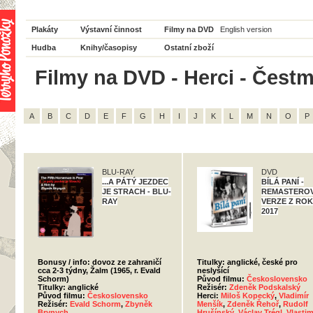
Plakáty
Výstavní činnost
Filmy na DVD
English version
Hudba
Knihy/časopisy
Ostatní zboží
Filmy na DVD - Herci - Čestm
A
B
C
D
E
F
G
H
I
J
K
L
M
N
O
P
BLU-RAY
DVD
...A PÁTÝ JEZDEC
BÍLÁ PANÍ -
JE STRACH - BLU-
REMASTERO
RAY
VERZE Z RO
2017
Bonusy / info: dovoz ze zahraničí
Titulky: anglické, české pro
cca 2-3 týdny, Žalm (1965, r. Evald
neslyšící
Schorm)
Původ filmu:
Československo
Titulky: anglické
Režisér:
Zdeněk Podskalský
Původ filmu:
Československo
Herci:
Miloš Kopecký
,
Vladimír
Režisér:
Evald Schorm
,
Zbyněk
Menšík
,
Zdeněk Řehoř
,
Rudolf
Brynych
Hrušínský
,
Václav Trégl
,
Vlastim