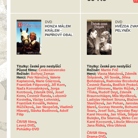
DVD
DVD
HONZA MÁLEM
HVĚZDA ZVA
KRÁLEM -
PELYNĚK
PAPÍROVÝ OBAL
Titulky: české pro neslyšící
Titulky: české pro neslyšící
Původ filmu:
Československo
Režisér:
Martin Frič
Režisér:
Bořivoj Zeman
Herci:
Vlasta Matulová
,
Zdeněk
Herci:
Petr Nárožný
,
Valerie
Štěpánek
,
Jiří Sovák
,
Jiřina
Kaplanová
,
Marie Glázrová
,
Bohdalová
,
Radoslav Brzoboha
František Filipovský
,
Jiří Korn
,
Čestmír Řanda
,
Bedřich Prokoš
Naďa Konvalinková
,
Jorga
Josef Větrovec
,
Martin Růžek
,
J
Kotrbová
,
Zdeněk Dítě
,
Josef
Tříska
,
Rudolf Deyl
,
Zdeněk
Kemr
,
Čestmír Řanda
,
Lubomír
Braunschläger
,
Míla Myslíková
,
Kostelka
,
Václav Lohniský
,
Ladislav Herbert Struna
,
Blažen
František Kovářík
,
Helena
Slavíčková
,
Jan Pohan
,
Jarosla
Růžičková
,
Jan Skopeček
,
Vladimír
Mareš
,
Gustav Heverle
,
Bohumi
Hlavatý
,
Slávka Budínová
,
Adolf
Švarc
,
Josef Šulc
,
Jaroslav Rau
Filip
Karel Houska
,
Jan Víšek
,
Štěpá
Bulejko
,
Ela Šilarová
,
Mirko Če
ČR/SR filmy
,
Karel Kocourek
,
Libuše Mincov
Levná DVD
,
Jana Řídká
,
Věra Ublová
Pohádky-DVD
ČR/SR filmy
,
Drama-DVD
,