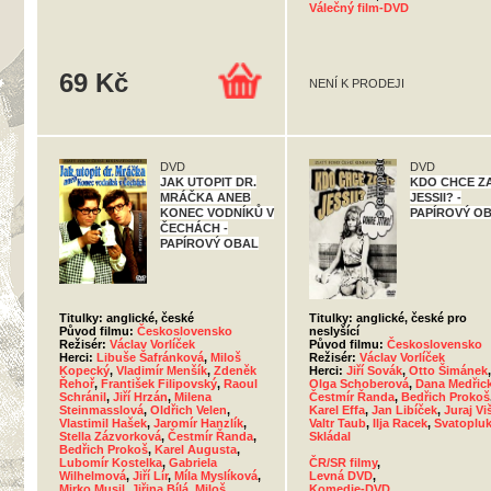
Válečný film-DVD
69 Kč
NENÍ K PRODEJI
DVD
DVD
JAK UTOPIT DR.
KDO CHCE Z
MRÁČKA ANEB
JESSII? -
KONEC VODNÍKŮ V
PAPÍROVÝ O
ČECHÁCH -
PAPÍROVÝ OBAL
Titulky: anglické, české
Titulky: anglické, české pro
Původ filmu:
Československo
neslyšící
Režisér:
Václav Vorlíček
Původ filmu:
Československo
Herci:
Libuše Šafránková
,
Miloš
Režisér:
Václav Vorlíček
Kopecký
,
Vladimír Menšík
,
Zdeněk
Herci:
Jiří Sovák
,
Otto Šimánek
,
Řehoř
,
František Filipovský
,
Raoul
Olga Schoberová
,
Dana Medřic
Schránil
,
Jiří Hrzán
,
Milena
Čestmír Řanda
,
Bedřich Prokoš
Steinmasslová
,
Oldřich Velen
,
Karel Effa
,
Jan Libíček
,
Juraj Vi
Vlastimil Hašek
,
Jaromír Hanzlík
,
Valtr Taub
,
Ilja Racek
,
Svatoplu
Stella Zázvorková
,
Čestmír Řanda
,
Skládal
Bedřich Prokoš
,
Karel Augusta
,
Lubomír Kostelka
,
Gabriela
ČR/SR filmy
,
Wilhelmová
,
Jiří Lír
,
Míla Myslíková
,
Levná DVD
,
Mirko Musil
,
Jiřina Bílá
,
Miloš
Komedie-DVD
,