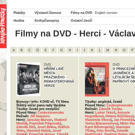
Plakáty
Výstavní činnost
Filmy na DVD
English version
Hudba
Knihy/časopisy
Ostatní zboží
Filmy na DVD - Herci - Václa
A
B
C
D
E
F
G
H
I
J
K
L
M
N
O
P
DVD
DVD
HŘÍŠNÍ LIDÉ
O PRINCEZN
MĚSTA
JASNĚNCE A
PRAŽSKÉHO -
LÉTAJÍCÍM ŠE
REMASTEROVANÁ
PAPÍROVÝ O
VERZE
Bonusy / info: 4 DVD vč. TV filmu
Titulky: anglické, české
Štědrý večer pana rady Vacátka
Původ filmu:
Československo
Titulky: české pro neslyšící
Režisér:
Zdeněk Troška
Původ filmu:
Československo
Herci:
Lubor Tokoš
,
Antonie
Režisér:
Jiří Sequens
Hegerlíková
,
Helena Růžičková
,
Herci:
Jaroslav Marvan
,
Vladimír
Vlastimila Vlková
,
Jan Potměšil
,
Menšík
,
František Filipovský
,
Yvetta Blanarovičová
,
Mirko Mus
Zdeněk Dítě
,
Josef Bláha
,
Oldřich
Karel Bělohradský
,
Stanislav
Velen
,
Vlastimil Hašek
,
Josef
Tříska
,
Otto Ševčík
,
Zdeněk
Vinklář
,
František Hanus
,
Zdeněk
Podhůrský
,
Vladimír Huber
,
Vác