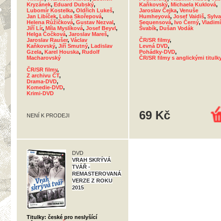
Kryzánek
,
Eduard Dubský
,
Kaňkovský
,
Michaela Kuklová
,
Lubomír Kostelka
,
Oldřich Lukeš
,
Jaroslav Čejka
,
Venuše
Jan Libíček
,
Luba Skořepová
,
Humheyová
,
Josef Vaidiš
,
Sylva
Helena Růžičková
,
Gustav Nezval
,
Sequensová
,
Ivo Černý
,
Vladimí
Jiří Lír
,
Míla Myslíková
,
Josef Beyvl
,
Švabík
,
Dušan Vodák
Helga Čočková
,
Jaroslav Mareš
,
Jaroslav Raušer
,
Václav
ČR/SR filmy
,
Kaňkovský
,
Jiří Smutný
,
Ladislav
Levná DVD
,
Gzela
,
Karel Houska
,
Rudolf
Pohádky-DVD
,
Macharovský
ČR/SR filmy s anglickými titulk
ČR/SR filmy
,
Z archivu ČT
,
Drama-DVD
,
Komedie-DVD
,
Krimi-DVD
69 Kč
NENÍ K PRODEJI
DVD
VRAH SKRÝVÁ
TVÁŘ -
REMASTEROVANÁ
VERZE Z ROKU
2015
Titulky: české pro neslyšící