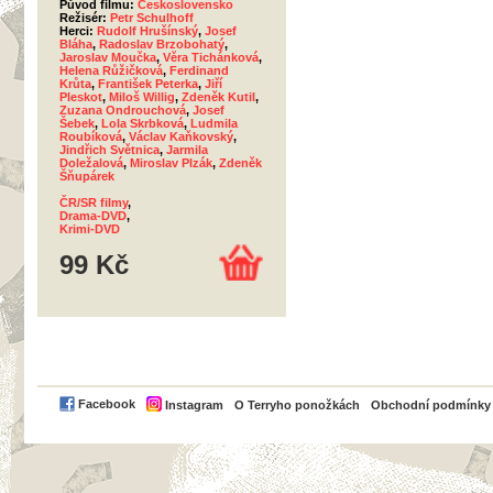
Původ filmu:
Československo
Režisér:
Petr Schulhoff
Herci:
Rudolf Hrušínský
,
Josef
Bláha
,
Radoslav Brzobohatý
,
Jaroslav Moučka
,
Věra Tichánková
,
Helena Růžičková
,
Ferdinand
Krůta
,
František Peterka
,
Jiří
Pleskot
,
Miloš Willig
,
Zdeněk Kutil
,
Zuzana Ondrouchová
,
Josef
Šebek
,
Lola Skrbková
,
Ludmila
Roubíková
,
Václav Kaňkovský
,
Jindřich Světnica
,
Jarmila
Doležalová
,
Miroslav Plzák
,
Zdeněk
Šňupárek
ČR/SR filmy
,
Drama-DVD
,
Krimi-DVD
99 Kč
PayPal
Facebook
Instagram
O Terryho ponožkách
Obchodní podmínky