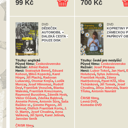
99 Kč
700 Kč
DVD
DVD
DĚDEČEK
KOPRETINY 
AUTOMOBIL +
ZÁMECKOU PA
DALEKÁ CESTA -
PAPÍROVÝ O
POUZE DISK
Titulky: anglické
Titulky: české pro neslyšící
Původ filmu:
Československo
Původ filmu:
Československo
Režisér:
Alfréd Radok
Režisér:
Josef Pinkava
Herci:
Svatopluk Beneš
,
Eduard
Herci:
Lubor Tokoš
,
Jan Hartl
,
Kohout
,
Miloš Kopecký
,
Karel
Holubová
,
Sylva Julinová
,
Höger
,
Jiří Plachý
,
Radovan
František Husák
,
Zdena
Lukavský
,
Otomar Krejča
,
Luděk
Hadrbolcová
,
Pavel Kříž
,
Věra
Munzar
,
Josef Hlinomaz
,
Rudolf
Tichánková
,
Jiří Tomek
,
Josef
Deyl
,
František Vnouček
,
Blanka
Chvalina
,
Jiřina Jelenská
,
Stani
Waleská
,
František Kreuzmann
,
Tříska
,
Antonín Navrátil
Raymond Bussières
,
Zdeněk Hodr
,
Viktor Očásek
,
Zdeňka Baldová
,
ČR/SR filmy
,
Annette Poivre
,
Antonín Šůra
,
Saša
Levná DVD
,
Rašilov st.
,
Ginette Pigeon
,
Jiří
Komedie-DVD
Sehnal
,
Oldřich František Korte
,
J.
O. Martin
,
Josef Chvalina
,
Anna
Vaňková
,
Jiří Spirit
,
Karel Jelínek
,
Jaroslav Seník
ČR/SR filmy
,