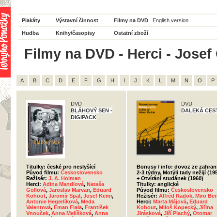
Plakáty
Výstavní činnost
Filmy na DVD
English version
Hudba
Knihy/časopisy
Ostatní zboží
Filmy na DVD - Herci - Josef
A
B
C
D
E
F
G
H
I
J
K
L
M
N
O
P
DVD
DVD
BLÁHOVÝ SEN -
DALEKÁ CES
DIGIPACK
Titulky: české pro neslyšící
Bonusy / info: dovoz ze zahran
Původ filmu:
Československo
2-3 týdny, Motýli tady nežijí (19
Režisér:
J. A. Holman
+ Otvírání studánek (1960)
Herci:
Adina Mandlová
,
Nataša
Titulky: anglické
Gollová
,
Jaroslav Marvan
,
Eduard
Původ filmu:
Československo
Kohout
,
Jaromír Spal
,
Josef Kemr
,
Režisér:
Alfréd Radok
,
Miro Ber
Antonie Hegerlíková
,
Meda
Herci:
Marta Májová
,
Eduard
Valentová
,
Eman Fiala
,
František
Kohout
,
Miloš Kopecký
,
Jiřina
Vnouček
,
Anna Melíšková
,
Anna
Jirásková
,
Jiří Plachý
,
Otomar