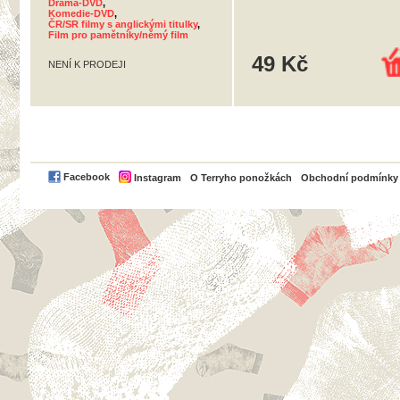
Drama-DVD
,
Komedie-DVD
,
ČR/SR filmy s anglickými titulky
,
Film pro pamětníky/němý film
49 Kč
NENÍ K PRODEJI
PayPal
Facebook
Instagram
O Terryho ponožkách
Obchodní podmínky