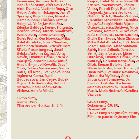
Ferencová
,
Antonín Jedlička
,
Krejča
,
Luděk Munzar
,
Karel Eff
Bohuš Záhorský
,
Vítězslav Boček
,
Zdenka Procházková
,
Václav
Alois Dvorský
,
Vladimír Řepa
,
Otto
Voska
,
Rudolf Deyl
,
František
Rubík
,
Antonín Holzinger
,
Jan W.
Vnouček
,
Antonín Jedlička
,
Speerger
,
Darja Hajská
,
Miroslav
Oldřich Dědek
,
Blanka Waleská
,
Homola
,
Karel Třešňák
,
Jarmila
František Kreuzmann
,
Hermína
Holmová
,
Vítězslav Vejražka
,
Vojtová
,
Zdeněk Hodr
,
Viktor
Zdeňka Baldová
,
Ferenc Futurista
,
Očásek
,
Zdeňka Baldová
,
Miros
Bedřich Vrbský
,
Milada Smolíková
,
Svoboda
,
Karolina Slunéčková
,
Václav Švec
,
Jaroslav Orlický
,
Saša Rašilov st.
,
Marie Kautská
,
Bolek Prchal
,
Ota Motyčka
,
Milka
Otylie Beníšková
,
Viola Zinková
Balek-Brodská
,
Josef Chvalina
,
Milka Balek-Brodská
,
J. O. Mart
Anna Kadeřábková
,
Zdeněk Hora
,
Josef Chvalina
,
Anna Vaňková
,
Slávka Rosenbergová
,
Josef
Spirit
,
Karel Jelínek
,
Jaroslav
Bělský
,
Antonín Zacpal
,
Vojta
Seník
,
Jiřina Vávrová
,
Marie
Novák
,
Emanuel Hříbal
,
Zdeněk
Burešová
,
Emanuel Hříbal
,
Věra
Podlipný
,
Antonín Šolc
,
Bohuš
Koktová
,
Bohumil Bezouška
,
J
Hradil
,
Emanuel Kovařík
,
Josef
Oliak
,
Štěpán Bulejko
,
Jan
Oliak
,
Taťána Vavřincová
,
Martin
Stanislav Kolár
,
Josef Toman
,
S
Raus
,
Jiří Krch
,
Eva Šípová
,
Kaťa
Danielová
,
Eva Marie Kavanová
,
Inglerová-Černá
,
Marie
Alexandra Myšková
,
Anna
Buddeusová
,
Jan Černý
,
Bobek
Jiroušková-Tomanová
,
Jan
Bryen
,
Ada Karlovský
,
Robert
Fischer
,
Ladislav Rychman
,
Morávek
,
Karel Šašek
,
Marie
Jaroslav Oliverius
,
František
Vildová
,
Arnošt Mirský
Marek
,
Marie Hodrová
,
Karolína
Vávrová
ČR/SR filmy
,
Drama-DVD
,
ČR/SR filmy
,
Film pro pamětníky/němý film
Dokumenty ČR/SR
,
Drama-DVD
,
ČR/SR filmy s anglickými titulk
Film pro pamětníky/němý film