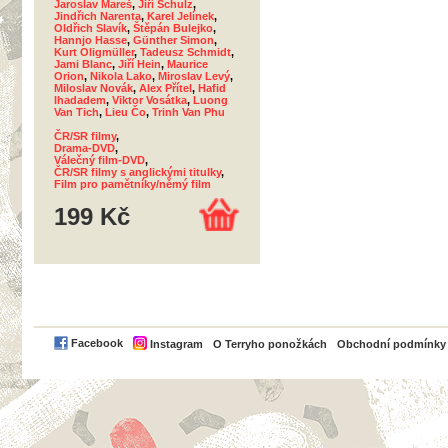
Jaroslav Mareš
,
Jiří Schulz
,
Jindřich Narenta
,
Karel Jelínek
,
Oldřich Slavík
,
Štěpán Bulejko
,
Hannjo Hasse
,
Günther Simon
,
Kurt Oligmüller
,
Tadeusz Schmidt
,
Jami Blanc
,
Jiří Hein
,
Maurice
Orion
,
Nikola Lako
,
Miroslav Levý
,
Miloslav Novák
,
Alex Přítel
,
Hafid
Ihadadem
,
Viktor Vosátka
,
Luong
Van Tich
,
Lieu Čo
,
Trinh Van Phu
ČR/SR filmy
,
Drama-DVD
,
Válečný film-DVD
,
ČR/SR filmy s anglickými titulky
,
Film pro pamětníky/němý film
199 Kč
PayPal
Facebook
Instagram
O Terryho ponožkách
Obchodní podmínky