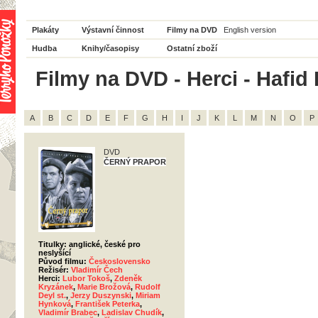
Plakáty
Výstavní činnost
Filmy na DVD
English version
Hudba
Knihy/časopisy
Ostatní zboží
Filmy na DVD - Herci - Hafid
A
B
C
D
E
F
G
H
I
J
K
L
M
N
O
P
DVD
ČERNÝ PRAPOR
Titulky: anglické, české pro
neslyšící
Původ filmu:
Československo
Režisér:
Vladimír Čech
Herci:
Lubor Tokoš
,
Zdeněk
Kryzánek
,
Marie Brožová
,
Rudolf
Deyl st.
,
Jerzy Duszynski
,
Miriam
Hynková
,
František Peterka
,
Vladimír Brabec
,
Ladislav Chudík
,