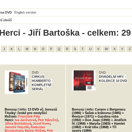
 na DVD
English version
ní zboží
erci - Jiří Bartoška - celkem: 29
J
K
L
M
N
O
P
Q
R
S
T
U
V
W
X
Y
Z
DVD
DVD
CIRKUS
DIVADELNÍ HRY -
HUMBERTO -
KOLEKCE 10 DVD
KOMPLETNÍ
SERIÁL
Bonusy / info: 13 DVD vč. bonusů
Bonusy / info: Cyrano z Bergeracu
Titulky: české pro neslyšící
(1986) + Šašek a královna (1985) +
Režisér:
František Filip
Revizor (1971) + Gazdina roba
Herci:
Iva Janžurová
,
Petr Nárožný
,
(1992) + Don Juan (1990) + Jindřich
Jiřina Bohdalová
,
Josef Kemr
,
IV. (1968) + Maryša (1983) + Hamlet
Jaromír Hanzlík
,
Radoslav
(1982) + Král Ubu (1968) + Tři
Brzobohatý
,
Martin Růžek
,
Petr
sestry (1984)