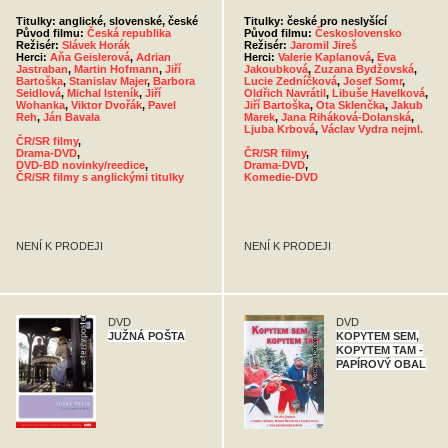
Titulky: anglické, slovenské, české
Titulky: české pro neslyšící
Původ filmu:
Česká republika
Původ filmu:
Československo
Režisér:
Slávek Horák
Režisér:
Jaromil Jireš
Herci:
Aňa Geislerová
,
Adrian
Herci:
Valerie Kaplanová
,
Eva
Jastraban
,
Martin Hofmann
,
Jiří
Jakoubková
,
Zuzana Bydžovská
,
Bartoška
,
Stanislav Majer
,
Barbora
Lucie Zedníčková
,
Josef Somr
,
Seidlová
,
Michal Isteník
,
Jiří
Oldřich Navrátil
,
Libuše Havelková
,
Wohanka
,
Viktor Dvořák
,
Pavel
Jiří Bartoška
,
Ota Sklenčka
,
Jakub
Reh
,
Ján Bavala
Marek
,
Jana Riháková-Dolanská
,
Ljuba Krbová
,
Václav Vydra nejml.
ČR/SR filmy
,
Drama-DVD
,
ČR/SR filmy
,
DVD-BD novinky/reedice
,
Drama-DVD
,
ČR/SR filmy s anglickými titulky
Komedie-DVD
NENÍ K PRODEJI
NENÍ K PRODEJI
DVD
DVD
JUŽNÁ POŠTA
KOPYTEM SEM,
KOPYTEM TAM -
PAPÍROVÝ OBAL