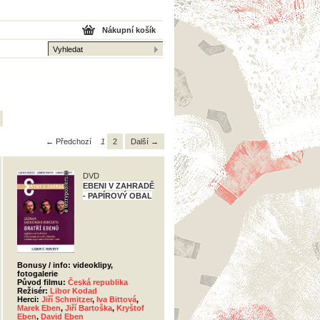
Nákupní košík
← Předchozí
1
2
Další →
DVD
EBENI V ZAHRADĚ
- PAPÍROVÝ OBAL
Bonusy / info: videoklipy,
fotogalerie
Původ filmu:
Česká republika
Režisér:
Libor Kodad
Herci:
Jiří Schmitzer
,
Iva Bittová
,
Marek Eben
,
Jiří Bartoška
,
Kryštof
Eben
,
David Eben