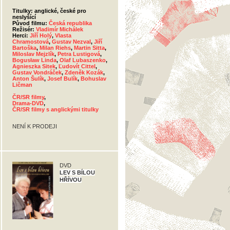
Titulky: anglické, české pro
neslyšící
Původ filmu:
Česká republika
Režisér:
Vladimír Michálek
Herci:
Jiří Holý
,
Vlasta
Chramostová
,
Gustav Nezval
,
Jiří
Bartoška
,
Milan Riehs
,
Martin Sitta
,
Miloslav Mejzlík
,
Petra Lustigová
,
Bogusław Linda
,
Olaf Lubaszenko
,
Agnieszka Sitek
,
Ľudovít Cittel
,
Gustav Vondráček
,
Zdeněk Kozák
,
Anton Šulík
,
Josef Bulík
,
Bohuslav
Ličman
ČR/SR filmy
,
Drama-DVD
,
ČR/SR filmy s anglickými titulky
NENÍ K PRODEJI
DVD
LEV S BÍLOU
HŘÍVOU