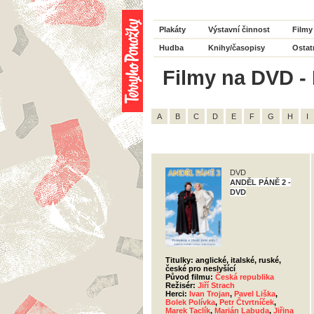
Plakáty
Výstavní činnost
Filmy
Hudba
Knihy/časopisy
Ostat
Filmy na DVD - H
A
B
C
D
E
F
G
H
I
DVD
ANDĚL PÁNĚ 2 -
DVD
Titulky: anglické, italské, ruské,
české pro neslyšící
Původ filmu:
Česká republika
Režisér:
Jiří Strach
Herci:
Ivan Trojan
,
Pavel Liška
,
Bolek Polívka
,
Petr Čtvrtníček
,
Marek Taclík
,
Marián Labuda
,
Jiřina