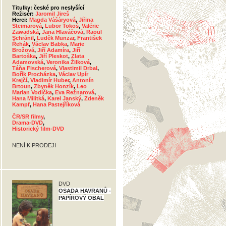
Titulky: české pro neslyšící
Režisér:
Jaromil Jireš
Herci:
Magda Vášáryová
,
Jiřina
Steimarová
,
Lubor Tokoš
,
Valérie
Zawadská
,
Jana Hlaváčová
,
Raoul
Schránil
,
Luděk Munzar
,
František
Řehák
,
Václav Babka
,
Marie
Brožová
,
Jiří Adamíra
,
Jiří
Bartoška
,
Jiří Pleskot
,
Zlata
Adamovská
,
Veronika Žilková
,
Táňa Fischerová
,
Vlastimil Drbal
,
Bořík Procházka
,
Václav Upír
Krejčí
,
Vladimír Huber
,
Antonín
Brtoun
,
Zbyněk Honzík
,
Leo
Marian Vodička
,
Eva Režnarová
,
Hana Militká
,
Karel Janský
,
Zdeněk
Kampf
,
Hana Pastejříková
ČR/SR filmy
,
Drama-DVD
,
Historický film-DVD
NENÍ K PRODEJI
DVD
OSADA HAVRANŮ -
PAPÍROVÝ OBAL