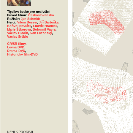
Titulky: české pro neslyšící
Původ filmu:
Československo
Režisér:
Jan Schmidt
Herci:
Vilém Besser
,
Jiří Bartoška
,
Bořivoj Navrátil
,
Ludvík Hradilek
,
Marie Sýkorová
,
Bohumil Vávra
,
Václav Hladík
,
Ivan Luťanský
,
Václav Stýblo
ČR/SR filmy
,
Levná DVD
,
Drama-DVD
,
Historický film-DVD
NENÍ K PRODEJI