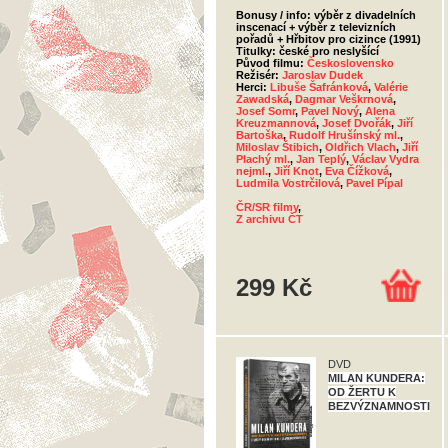
Bonusy / info: výběr z divadelních
inscenací + výběr z televizních
pořadů + Hřbitov pro cizince (1991)
Titulky: české pro neslyšící
Původ filmu:
Československo
Režisér:
Jaroslav Dudek
Herci:
Libuše Šafránková
,
Valérie
Zawadská
,
Dagmar Veškrnová
,
Josef Somr
,
Pavel Nový
,
Alena
Kreuzmannová
,
Josef Dvořák
,
Jiří
Bartoška
,
Rudolf Hrušínský ml.
,
Miloslav Štibich
,
Oldřich Vlach
,
Jiří
Plachý ml.
,
Jan Teplý
,
Václav Vydra
nejml.
,
Jiří Knot
,
Eva Čížková
,
Ludmila Vostrčilová
,
Pavel Pípal
ČR/SR filmy
,
Z archivu ČT
299 Kč
DVD
MILAN KUNDERA:
OD ŽERTU K
BEZVÝZNAMNOSTI