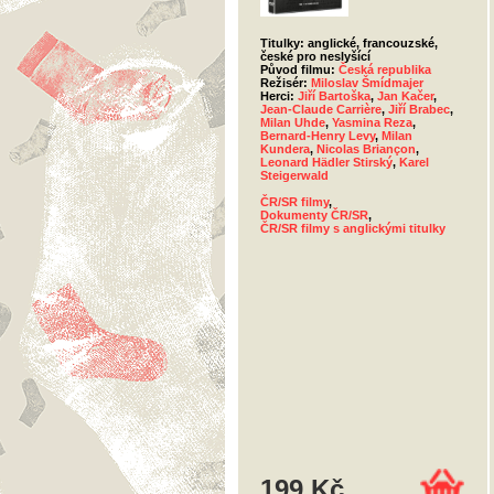
Titulky: anglické, francouzské,
české pro neslyšící
Původ filmu:
Česká republika
Režisér:
Miloslav Šmídmajer
Herci:
Jiří Bartoška
,
Jan Kačer
,
Jean-Claude Carrière
,
Jiří Brabec
,
Milan Uhde
,
Yasmina Reza
,
Bernard-Henry Levy
,
Milan
Kundera
,
Nicolas Briançon
,
Leonard Hädler Stirský
,
Karel
Steigerwald
ČR/SR filmy
,
Dokumenty ČR/SR
,
ČR/SR filmy s anglickými titulky
199 Kč