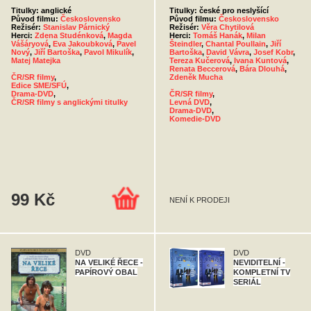
Titulky: anglické
Titulky: české pro neslyšící
Původ filmu:
Československo
Původ filmu:
Československo
Režisér:
Stanislav Párnický
Režisér:
Věra Chytilová
Herci:
Zdena Studénková
,
Magda
Herci:
Tomáš Hanák
,
Milan
Vášáryová
,
Eva Jakoubková
,
Pavel
Šteindler
,
Chantal Poullain
,
Jiří
Nový
,
Jiří Bartoška
,
Pavol Mikulík
,
Bartoška
,
David Vávra
,
Josef Kobr
,
Matej Matejka
Tereza Kučerová
,
Ivana Kuntová
,
Renata Beccerová
,
Bára Dlouhá
,
ČR/SR filmy
,
Zdeněk Mucha
Edice SME/SFÚ
,
Drama-DVD
,
ČR/SR filmy
,
ČR/SR filmy s anglickými titulky
Levná DVD
,
Drama-DVD
,
Komedie-DVD
99 Kč
NENÍ K PRODEJI
DVD
DVD
NA VELIKÉ ŘECE -
NEVIDITELNÍ -
PAPÍROVÝ OBAL
KOMPLETNÍ TV
SERIÁL