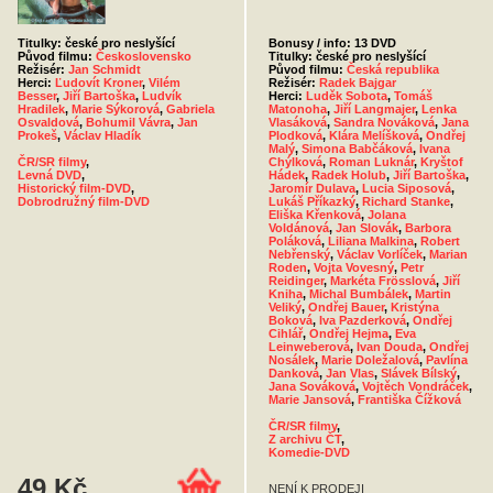
Titulky: české pro neslyšící
Bonusy / info: 13 DVD
Původ filmu:
Československo
Titulky: české pro neslyšící
Režisér:
Jan Schmidt
Původ filmu:
Česká republika
Herci:
Ľudovít Kroner
,
Vilém
Režisér:
Radek Bajgar
Besser
,
Jiří Bartoška
,
Ludvík
Herci:
Luděk Sobota
,
Tomáš
Hradilek
,
Marie Sýkorová
,
Gabriela
Matonoha
,
Jiří Langmajer
,
Lenka
Osvaldová
,
Bohumil Vávra
,
Jan
Vlasáková
,
Sandra Nováková
,
Jana
Prokeš
,
Václav Hladík
Plodková
,
Klára Melíšková
,
Ondřej
Malý
,
Simona Babčáková
,
Ivana
ČR/SR filmy
,
Chýlková
,
Roman Luknár
,
Kryštof
Levná DVD
,
Hádek
,
Radek Holub
,
Jiří Bartoška
,
Historický film-DVD
,
Jaromír Dulava
,
Lucia Siposová
,
Dobrodružný film-DVD
Lukáš Příkazký
,
Richard Stanke
,
Eliška Křenková
,
Jolana
Voldánová
,
Jan Slovák
,
Barbora
Poláková
,
Liliana Malkina
,
Robert
Nebřenský
,
Václav Vorlíček
,
Marian
Roden
,
Vojta Vovesný
,
Petr
Reidinger
,
Markéta Frösslová
,
Jiří
Kniha
,
Michal Bumbálek
,
Martin
Veliký
,
Ondřej Bauer
,
Kristýna
Boková
,
Iva Pazderková
,
Ondřej
Cihlář
,
Ondřej Hejma
,
Eva
Leinweberová
,
Ivan Douda
,
Ondřej
Nosálek
,
Marie Doležalová
,
Pavlína
Danková
,
Jan Vlas
,
Slávek Bílský
,
Jana Sováková
,
Vojtěch Vondráček
,
Marie Jansová
,
Františka Čížková
ČR/SR filmy
,
Z archivu ČT
,
Komedie-DVD
49 Kč
NENÍ K PRODEJI