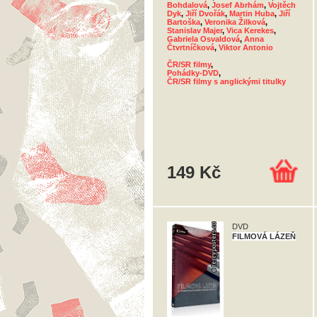
Bohdalová
,
Josef Abrhám
,
Vojtěch
Dyk
,
Jiří Dvořák
,
Martin Huba
,
Jiří
Bartoška
,
Veronika Žilková
,
Stanislav Majer
,
Vica Kerekes
,
Gabriela Osvaldová
,
Anna
Čtvrtníčková
,
Viktor Antonio
ČR/SR filmy
,
Pohádky-DVD
,
ČR/SR filmy s anglickými titulky
149 Kč
DVD
FILMOVÁ LÁZEŇ