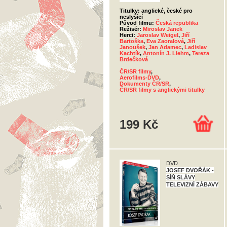
Titulky: anglické, české pro
neslyšící
Původ filmu:
Česká republika
Režisér:
Miroslav Janek
Herci:
Jaroslav Weigel
,
Jiří
Bartoška
,
Eva Zaoralová
,
Jiří
Janoušek
,
Jan Adamec
,
Ladislav
Kachtík
,
Antonín J. Liehm
,
Tereza
Brdečková
ČR/SR filmy
,
Aerofilms-DVD
,
Dokumenty ČR/SR
,
ČR/SR filmy s anglickými titulky
199 Kč
DVD
JOSEF DVOŘÁK -
SÍŇ SLÁVY
TELEVIZNÍ ZÁBAVY