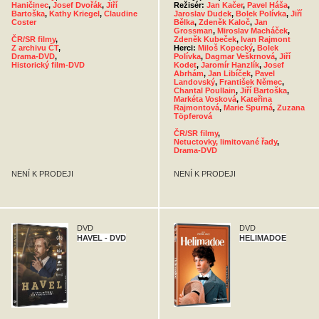
Haničinec
,
Josef Dvořák
,
Jiří
Režisér:
Jan Kačer
,
Pavel Háša
,
Bartoška
,
Kathy Kriegel
,
Claudine
Jaroslav Dudek
,
Bolek Polívka
,
Jiří
Coster
Bělka
,
Zdeněk Kaloč
,
Jan
Grossman
,
Miroslav Macháček
,
ČR/SR filmy
,
Zdeněk Kubeček
,
Ivan Rajmont
Z archivu ČT
,
Herci:
Miloš Kopecký
,
Bolek
Drama-DVD
,
Polívka
,
Dagmar Veškrnová
,
Jiří
Historický film-DVD
Kodet
,
Jaromír Hanzlík
,
Josef
Abrhám
,
Jan Libíček
,
Pavel
Landovský
,
František Němec
,
Chantal Poullain
,
Jiří Bartoška
,
Markéta Vosková
,
Kateřina
Rajmontová
,
Marie Spurná
,
Zuzana
Töpferová
ČR/SR filmy
,
Netuctovky, limitované řady
,
Drama-DVD
NENÍ K PRODEJI
NENÍ K PRODEJI
DVD
DVD
HAVEL - DVD
HELIMADOE