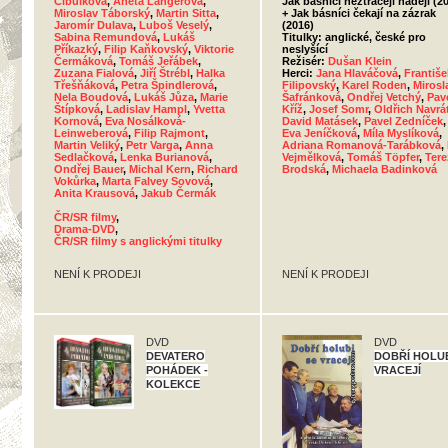
Cibulková
,
Aneta Langerová
,
Jak básníci neztrácejí naději (2
Miroslav Táborský
,
Martin Sitta
,
+ Jak básníci čekají na zázrak
Jaromír Dulava
,
Luboš Veselý
,
(2016)
Sabina Remundová
,
Lukáš
Titulky: anglické, české pro
Příkazký
,
Filip Kaňkovský
,
Viktorie
neslyšící
Čermáková
,
Tomáš Jeřábek
,
Režisér:
Dušan Klein
Zuzana Fialová
,
Jiří Štrébl
,
Halka
Herci:
Jana Hlaváčová
,
Františe
Třešňáková
,
Petra Špindlerová
,
Filipovský
,
Karel Roden
,
Mirosl
Nela Boudová
,
Lukáš Jůza
,
Marie
Šafránková
,
Ondřej Vetchý
,
Pav
Štípková
,
Ladislav Hampl
,
Yvetta
Kříž
,
Josef Somr
,
Oldřich Navrát
Kornová
,
Eva Nosálková-
David Matásek
,
Pavel Zedníček
,
Leinweberová
,
Filip Rajmont
,
Eva Jeníčková
,
Míla Myslíková
,
Martin Veliký
,
Petr Varga
,
Anna
Adriana Romanová-Tarábková
,
Sedlačková
,
Lenka Burianová
,
Vejmělková
,
Tomáš Töpfer
,
Tere
Ondřej Bauer
,
Michal Kern
,
Richard
Brodská
,
Michaela Badinková
Vokůrka
,
Marta Falvey Sovová
,
Anita Krausová
,
Jakub Čermák
ČR/SR filmy
,
Drama-DVD
,
ČR/SR filmy s anglickými titulky
NENÍ K PRODEJI
NENÍ K PRODEJI
DVD
DVD
DEVATERO
DOBŘÍ HOLUB
POHÁDEK -
VRACEJÍ
KOLEKCE