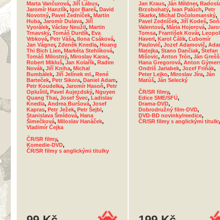
Marta Vančurová
,
Jiří Lábus
,
Jan Kraus
,
Ján Mildner
,
Radosl
Jaromír Hanzlík
,
Igor Bareš
,
David
Brzobohatý
,
Ivan Palúch
,
Petr
Novotný
,
Pavel Zedníček
,
Martin
Skarke
,
Michal Dočolomanský
,
Huba
,
Jaromír Dulava
,
Jiří
Pavel Zedníček
,
Jiří Kodeš
,
Soň
Vyorálek
,
Václav Neužil
,
Martin
Valentová
,
Mária Hojerová
,
Jaro
Trnavský
,
Tomáš Durdík
,
Eva
Tomsa
,
František Kovár
,
Leopo
Vrbková
,
Petr Váša
,
Ilona Csáková
,
Haverl
,
Karol Čálik
,
Ľubomír
Jan Vágner
,
Zdeněk Knedla
,
Hoang
Paulovič
,
Jozef Adamovič
,
Ada
Thi Bich Lien
,
Markéta Stehlíková
,
Matejka
,
Stano Dančiak
,
Štefan
Tomáš Milostný
,
Miroslav Karas
,
Mišovic
,
Anton Trón
,
Ján Grešš
Robert Mikluš
,
Jan Kolařík
,
Radim
Hana Gregorová
,
Anton Gýmer
Novák
,
Jiří Kniha
,
Michal
Ondriš Jariabek
,
Jozef Friňák
,
Bumbálek
,
Jiří Jelínek ml.
,
René
Peter Lejko
,
Miroslav Jíra
,
Ján
Barteček
,
Petr Sikora
,
Daniel Adam
,
Matúš
,
Ján Selecký
Petr Koudelka
,
Jaromír Hasoň
,
Petr
Opluštil
,
Pavel Aujezdský
,
Nguyen
ČR/SR filmy
,
Quang Thai
,
Josef Švec
,
Ladislav
Edice SME/SFÚ
,
Knedla
,
Andrea Buršová
,
Josef
Drama-DVD
,
Kapras
,
Petr Ježek
,
Petr Šejbl
,
Dobrodružný film-DVD
,
Stanislava Šmídová
,
Hana
DVD-BD novinky/reedice
,
Šimečková
,
Miloslav Hanáček
,
ČR/SR filmy s anglickými titulk
Vladimír Čejka
ČR/SR filmy
,
Komedie-DVD
,
ČR/SR filmy s anglickými titulky