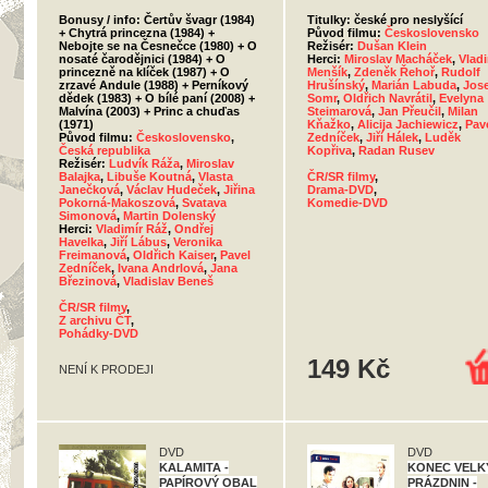
Bonusy / info: Čertův švagr (1984)
Titulky: české pro neslyšící
+ Chytrá princezna (1984) +
Původ filmu:
Československo
Nebojte se na Česnečce (1980) + O
Režisér:
Dušan Klein
nosaté čarodějnici (1984) + O
Herci:
Miroslav Macháček
,
Vladi
princezně na klíček (1987) + O
Menšík
,
Zdeněk Řehoř
,
Rudolf
zrzavé Andule (1988) + Perníkový
Hrušínský
,
Marián Labuda
,
Jos
dědek (1983) + O bílé paní (2008) +
Somr
,
Oldřich Navrátil
,
Evelyna
Malvína (2003) + Princ a chuďas
Steimarová
,
Jan Přeučil
,
Milan
(1971)
Kňažko
,
Alicija Jachiewicz
,
Pav
Původ filmu:
Československo
,
Zedníček
,
Jiří Hálek
,
Luděk
Česká republika
Kopřiva
,
Radan Rusev
Režisér:
Ludvík Ráža
,
Miroslav
Balajka
,
Libuše Koutná
,
Vlasta
ČR/SR filmy
,
Janečková
,
Václav Hudeček
,
Jiřina
Drama-DVD
,
Pokorná-Makoszová
,
Svatava
Komedie-DVD
Simonová
,
Martin Dolenský
Herci:
Vladimír Ráž
,
Ondřej
Havelka
,
Jiří Lábus
,
Veronika
Freimanová
,
Oldřich Kaiser
,
Pavel
Zedníček
,
Ivana Andrlová
,
Jana
Březinová
,
Vladislav Beneš
ČR/SR filmy
,
Z archivu ČT
,
Pohádky-DVD
149 Kč
NENÍ K PRODEJI
DVD
DVD
KALAMITA -
KONEC VELK
PAPÍROVÝ OBAL
PRÁZDNIN -