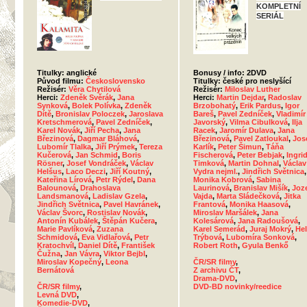
KOMPLETNÍ
SERIÁL
Titulky: anglické
Bonusy / info: 2DVD
Původ filmu:
Československo
Titulky: české pro neslyšící
Režisér:
Věra Chytilová
Režisér:
Miloslav Luther
Herci:
Zdeněk Svěrák
,
Jana
Herci:
Martin Dejdar
,
Radoslav
Synková
,
Bolek Polívka
,
Zdeněk
Brzobohatý
,
Erik Pardus
,
Igor
Dítě
,
Bronislav Poloczek
,
Jaroslava
Bareš
,
Pavel Zedníček
,
Vladimír
Kretschmerová
,
Pavel Zedníček
,
Javorský
,
Vilma Cibulková
,
Ilja
Karel Novák
,
Jiří Pecha
,
Jana
Racek
,
Jaromír Dulava
,
Jana
Březinová
,
Dagmar Bláhová
,
Březinová
,
Pavel Zatloukal
,
Jos
Lubomír Tlalka
,
Jiří Prýmek
,
Tereza
Karlík
,
Peter Šimun
,
Táňa
Kučerová
,
Jan Schmid
,
Boris
Fischerová
,
Peter Bebjak
,
Ingri
Rösner
,
Josef Vondráček
,
Václav
Timková
,
Martin Dohnal
,
Václav
Helšus
,
Laco Deczi
,
Jiří Koutný
,
Vydra nejml.
,
Jindřich Světnica
,
Kateřina Lírová
,
Petr Rýdel
,
Dana
Monika Kobrová
,
Sabina
Balounová
,
Drahoslava
Laurinová
,
Branislav Mišík
,
Joz
Landsmanová
,
Ladislav Gzela
,
Vajda
,
Marta Sládečková
,
Jitka
Jindřich Světnica
,
Pavel Havránek
,
Frantová
,
Monika Haasová
,
Václav Švorc
,
Rostislav Novák
,
Miroslav Maršálek
,
Jana
Antonín Kubálek
,
Štěpán Kučera
,
Kolesárová
,
Jana Radoušová
,
Marie Pavlíková
,
Zuzana
Karel Semerád
,
Juraj Mokrý
,
He
Schmidová
,
Eva Vidlařová
,
Petr
Trýbová
,
Lubomíra Sonková
,
Kratochvíl
,
Daniel Dítě
,
František
Robert Roth
,
Gyula Benkő
Čužna
,
Jan Vávra
,
Viktor Bejbl
,
Miroslav Kopečný
,
Leona
ČR/SR filmy
,
Bernátová
Z archivu ČT
,
Drama-DVD
,
ČR/SR filmy
,
DVD-BD novinky/reedice
Levná DVD
,
Komedie-DVD
,