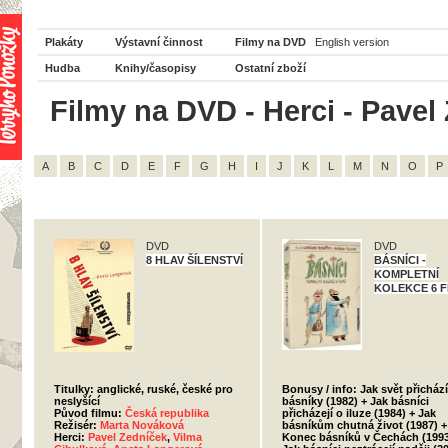
Plakáty
Výstavní činnost
Filmy na DVD
English version
Hudba
Knihy/časopisy
Ostatní zboží
Filmy na DVD - Herci - Pavel
A
B
C
D
E
F
G
H
I
J
K
L
M
N
O
P
DVD
DVD
8 HLAV ŠÍLENSTVÍ
BÁSNÍCI -
KOMPLETNÍ
KOLEKCE 6 F
Titulky: anglické, ruské, české pro
Bonusy / info: Jak svět přichází
neslyšící
básníky (1982) + Jak básníci
Původ filmu:
Česká republika
přicházejí o iluze (1984) + Jak
Režisér:
Marta Nováková
básníkům chutná život (1987) +
Herci:
Pavel Zedníček
,
Vilma
Konec básníků v Čechách (1993