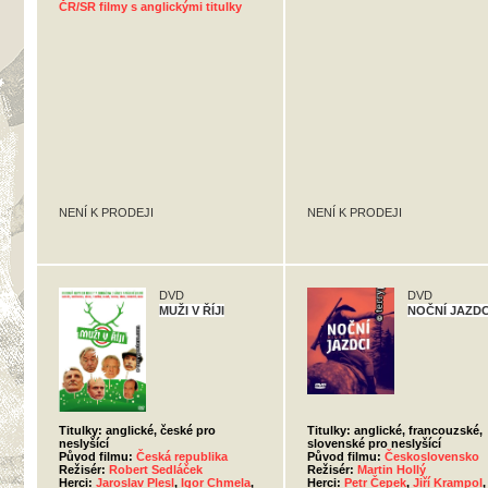
ČR/SR filmy s anglickými titulky
NENÍ K PRODEJI
NENÍ K PRODEJI
DVD
DVD
MUŽI V ŘÍJI
NOČNÍ JAZDC
Titulky: anglické, české pro
Titulky: anglické, francouzské,
neslyšící
slovenské pro neslyšící
Původ filmu:
Česká republika
Původ filmu:
Československo
Režisér:
Robert Sedláček
Režisér:
Martin Hollý
Herci:
Jaroslav Plesl
,
Igor Chmela
,
Herci:
Petr Čepek
,
Jiří Krampol
,