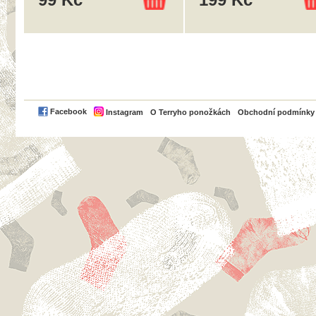
99 Kč
199 Kč
PayPal
Facebook
Instagram
O Terryho ponožkách
Obchodní podmínky