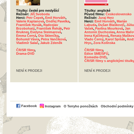
Titulky: české pro neslyšící
Titulky: anglické
Režisér:
Jiří Svoboda
Původ filmu:
Československo
Herci:
Petr Čepek
,
Emil Horváth
,
Režisér:
Juraj Herz
Valerie Kaplanová
,
Ondřej Pavelka
,
Herci:
Emil Horváth
,
Marián
František Husák
,
Radoslav
Labuda
,
Dušan Blaškovič
,
Júli
Brzobohatý
,
František Řehák
,
Petr
Vašek
,
Pavlína Mourková
,
Jan
Brukner
,
Evelyna Steimarová
,
Antonín Duchoslav
,
Anna Maľo
Emma Černá
,
Ota Sklenčka
,
Irena Kačírková
,
Renata Maško
Bohumil Vávra
,
Petra Vančíková
,
Vlado Černý
,
Karol Spišák
,
And
Vladimír Salač
,
Jakub Zdeněk
Hryc
,
Zora Kolínska
ČR/SR filmy
,
ČR/SR filmy
,
Drama-DVD
Edice SME/SFÚ
,
Komedie-DVD
,
ČR/SR filmy s anglickými titulk
NENÍ K PRODEJI
NENÍ K PRODEJI
PayPal
Facebook
Instagram
O Terryho ponožkách
Obchodní podmínky