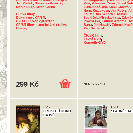
Ján Mistrík
,
Stanislav Párnický
,
Vala
,
Vítězslav Černý
,
Josef Še
Marko Škop
,
Milan Čorba
Luděk Nešleha
,
Karel Charvát
,
Hana Růžičková
,
Jan Kotva
,
Al
ČR/SR filmy
,
Laufer
,
Jan Schaffer
,
Tomáš
Dokumenty ČR/SR
,
Sedláček
,
Miroslav Igaz
,
Zdeně
DVD-BD novinky/reedice
,
Procházka
,
Eduard Ambros
,
Jo
ČR/SR filmy s anglickými titulky
,
Bárta
,
Jiří Nevařil
,
Zdeněk Nová
Blu-ray
Petr Sedláček
ČR/SR filmy
,
Levná DVD
,
Komedie-DVD
299 Kč
NENÍ K PRODEJI
DVD
DVD
PROKLETÍ DOMU
SLADKÉ STA
HAJNŮ