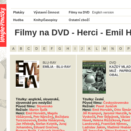
Plakáty
Výstavní činnost
Filmy na DVD
English version
Hudba
Knihy/časopisy
Ostatní zboží
Filmy na DVD - Herci - Emil 
A
B
C
D
E
F
G
H
I
J
K
L
M
N
O
P
BLU-RAY
DVD
EMÍLIA - BLU-RAY
KAŽDÝ MLAD
MUŽ - PAPÍR
OBAL
Titulky: anglické, slovenské,
Titulky: české
slovenské pro neslyšící
Původ filmu:
Československo
Původ filmu:
Slovensko
Režisér:
Pavel Juráček
Režisér:
Martin Šulík
Herci:
Emil Horváth
,
Otto Šimá
Herci:
Emil Horváth
,
Magda
Jiří Krampol
,
Jaromír Hanzlík
,
I
Vášáryová
,
Petr Nárožný
,
Božidara
Vyskočil
,
Petr Štěpánek
,
Václav
Turzonovová
,
Emília Vášáryová
,
Havel
,
Helena Růžičková
,
Pavel
Jan Hřebejk
,
Štefan Kvietik
,
Juraj
Landovský
,
František Němec
,
Johanides
,
Eduard Grečner
,
Ladislav Jakim
,
Vladimír Hrabá
Roman Polák
,
Ľubomír Vajdička
,
Jiří Janoušek
,
Viktor Sodoma
,