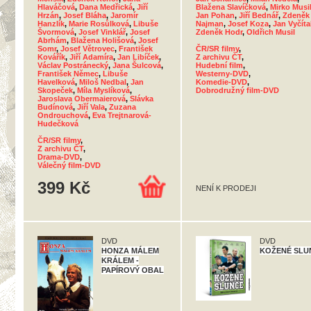
Hlaváčová
,
Dana Medřická
,
Jiří
Blažena Slavíčková
,
Mirko Musi
Hrzán
,
Josef Bláha
,
Jaromír
Jan Pohan
,
Jiří Bednář
,
Zdeněk
Hanzlík
,
Marie Rosůlková
,
Libuše
Najman
,
Josef Koza
,
Jan Vyčíta
Švormová
,
Josef Vinklář
,
Josef
Zdeněk Hodr
,
Oldřich Musil
Abrhám
,
Blažena Holišová
,
Josef
Somr
,
Josef Větrovec
,
František
ČR/SR filmy
,
Kovářík
,
Jiří Adamíra
,
Jan Libíček
,
Z archivu ČT
,
Václav Postránecký
,
Jana Šulcová
,
Hudební film
,
František Němec
,
Libuše
Westerny-DVD
,
Havelková
,
Miloš Nedbal
,
Jan
Komedie-DVD
,
Skopeček
,
Míla Myslíková
,
Dobrodružný film-DVD
Jaroslava Obermaierová
,
Slávka
Budínová
,
Jiří Vala
,
Zuzana
Ondrouchová
,
Eva Trejtnarová-
Hudečková
ČR/SR filmy
,
Z archivu ČT
,
Drama-DVD
,
Válečný film-DVD
399 Kč
NENÍ K PRODEJI
DVD
DVD
HONZA MÁLEM
KOŽENÉ SLU
KRÁLEM -
PAPÍROVÝ OBAL