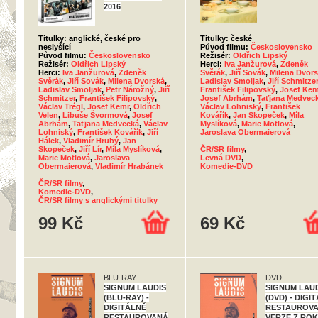
2016
Titulky: anglické, české pro
Titulky: české
neslyšící
Původ filmu:
Československo
Původ filmu:
Československo
Režisér:
Oldřich Lipský
Režisér:
Oldřich Lipský
Herci:
Iva Janžurová
,
Zdeněk
Herci:
Iva Janžurová
,
Zdeněk
Svěrák
,
Jiří Sovák
,
Milena Dvor
Svěrák
,
Jiří Sovák
,
Milena Dvorská
,
Ladislav Smoljak
,
Jiří Schmitzer
Ladislav Smoljak
,
Petr Nárožný
,
Jiří
František Filipovský
,
Josef Kem
Schmitzer
,
František Filipovský
,
Josef Abrhám
,
Taťjana Medvec
Václav Trégl
,
Josef Kemr
,
Oldřich
Václav Lohniský
,
František
Velen
,
Libuše Švormová
,
Josef
Kovářík
,
Jan Skopeček
,
Míla
Abrhám
,
Taťjana Medvecká
,
Václav
Myslíková
,
Marie Motlová
,
Lohniský
,
František Kovářík
,
Jiří
Jaroslava Obermaierová
Hálek
,
Vladimír Hrubý
,
Jan
Skopeček
,
Jiří Lír
,
Míla Myslíková
,
ČR/SR filmy
,
Marie Motlová
,
Jaroslava
Levná DVD
,
Obermaierová
,
Vladimír Hrabánek
Komedie-DVD
ČR/SR filmy
,
Komedie-DVD
,
ČR/SR filmy s anglickými titulky
99 Kč
69 Kč
BLU-RAY
DVD
SIGNUM LAUDIS
SIGNUM LAU
(BLU-RAY) -
(DVD) - DIGI
DIGITÁLNĚ
RESTAUROV
RESTAUROVANÁ
VERZE Z RO