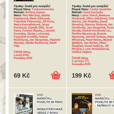
Titulky: české pro neslyšící
Titulky: české pro neslyšící
Původ filmu:
Československo
Původ filmu:
Česká republika
Režisér:
Bořivoj Zeman
Režisér:
Karel Kachyňa
Herci:
Petr Nárožný
,
Valerie
Herci:
Lubor Tokoš
,
Barbora
Kaplanová
,
Marie Glázrová
,
Hrzánová
,
Jiřina Jirásková
,
Ond
František Filipovský
,
Jiří Korn
,
Vetchý
,
Jan Hraběta
,
David
Naďa Konvalinková
,
Jorga
Novotný
,
Simona Stašová
,
Jan
Kotrbová
,
Zdeněk Dítě
,
Josef
Hrušínský
,
Jan Skopeček
,
Rom
Kemr
,
Čestmír Řanda
,
Lubomír
Slovák
,
Rudolf Hrušínský ml.
,
Kostelka
,
Václav Lohniský
,
Pavlína Mourková
,
Roman
František Kovářík
,
Helena
Skamene
,
Jaromír Dulava
,
Alen
Růžičková
,
Jan Skopeček
,
Vladimír
Mihulová
,
Pavel Nečas
,
Mojmír
Hlavatý
,
Slávka Budínová
,
Adolf
Maděrič
,
Jan Bidlas
,
Milan
Filip
Šimáček
,
Kamil Halbich
,
Jiří
Ployhar
,
Lucie Vondráčková
,
ČR/SR filmy
,
Oldřich Hajlich
Levná DVD
,
Pohádky-DVD
ČR/SR filmy
,
Z archivu ČT
,
Komedie-DVD
69 Kč
199 Kč
DVD
DVD
MAREČKU,
MAREČKU,
PODEJTE MI PERO
PODEJTE MI 
-
- PAPÍROVÝ 
REMASTEROVANÁ
VERZE Z ROKU