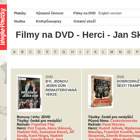
Plakáty
Výstavní činnost
Filmy na DVD
English version
Hudba
Knihy/časopisy
Ostatní zboží
Filmy na DVD - Herci - Jan S
A
B
C
D
E
F
G
H
I
J
K
L
M
N
O
P
DVD
DVD
BYL JEDNOU
DOBRODRUŽ
JEDEN DŮM -
ŠESTI TRAM
REMASTEROVANÁ
VERZE
Bonusy / info: 2DVD
Titulky: české pro neslyšící
Titulky: české pro neslyšící
Původ filmu:
Československo
Režisér:
František Filip
Režisér:
Pavel Brezina
Herci:
Petr Čepek
,
Alena Vránová
,
Herci:
Rudolf Jelínek
,
Waldema
Vladimír Ráž
,
Svatopluk Beneš
,
Jiří
Matuška
,
František Kovářík
,
Ja
Sovák
,
Karel Höger
,
Vladimír
Skopeček
,
Zdeněk Braunschläg
Menšík
,
Zdeněk Řehoř
,
Jana
Jan Schánilec
,
Milan Neděla
,