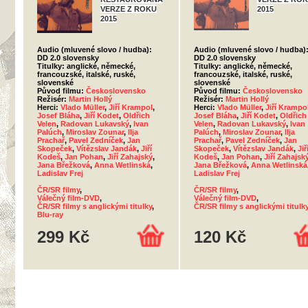
VERZE Z ROKU
2015
2015
Audio (mluvené slovo / hudba):
Audio (mluvené slovo / hudba)
DD 2.0 slovensky
DD 2.0 slovensky
Titulky: anglické, německé,
Titulky: anglické, německé,
francouzské, italské, ruské,
francouzské, italské, ruské,
slovenské
slovenské
Původ filmu:
Československo
Původ filmu:
Československo
Režisér:
Martin Hollý
Režisér:
Martin Hollý
Herci:
Vlado Müller
,
Jiří Krampol
,
Herci:
Vlado Müller
,
Jiří Krampo
Josef Bláha
,
Jiří Kodet
,
Oldřich
Josef Bláha
,
Jiří Kodet
,
Oldřich
Velen
,
Radovan Lukavský
,
Ivan
Velen
,
Radovan Lukavský
,
Ivan
Palúch
,
Miroslav Zounar
,
Ilja
Palúch
,
Miroslav Zounar
,
Ilja
Prachař
,
Pavel Zedníček
,
Jan
Prachař
,
Pavel Zedníček
,
Jan
Skopeček
,
Vítězslav Jandák
,
Jiří
Skopeček
,
Vítězslav Jandák
,
Jiř
Kodeš
,
Jan Pohan
,
Jiří Zahajský
,
Kodeš
,
Jan Pohan
,
Jiří Zahajsk
Jana Břežková
,
Anna Wetlinská
,
Jana Břežková
,
Anna Wetlinská
Ladislav Frej
Ladislav Frej
ČR/SR filmy
,
ČR/SR filmy
,
Válečný film-DVD
,
Válečný film-DVD
,
ČR/SR filmy s anglickými titulky
,
ČR/SR filmy s anglickými titulk
Blu-ray
299 Kč
120 Kč