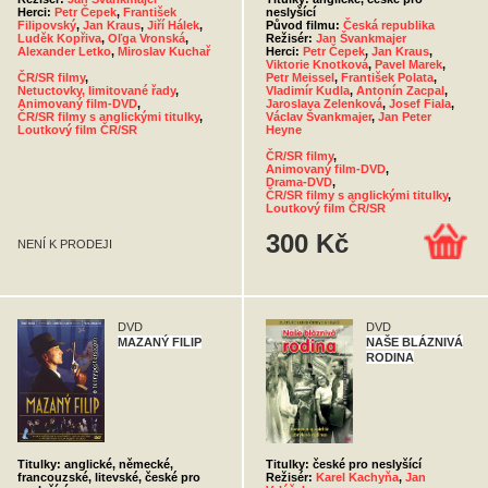
Herci:
Petr Čepek
,
František
neslyšící
Filipovský
,
Jan Kraus
,
Jiří Hálek
,
Původ filmu:
Česká republika
Luděk Kopřiva
,
Oľga Vronská
,
Režisér:
Jan Švankmajer
Alexander Letko
,
Miroslav Kuchař
Herci:
Petr Čepek
,
Jan Kraus
,
Viktorie Knotková
,
Pavel Marek
,
ČR/SR filmy
,
Petr Meissel
,
František Polata
,
Netuctovky, limitované řady
,
Vladimír Kudla
,
Antonín Zacpal
,
Animovaný film-DVD
,
Jaroslava Zelenková
,
Josef Fiala
,
ČR/SR filmy s anglickými titulky
,
Václav Švankmajer
,
Jan Peter
Loutkový film ČR/SR
Heyne
ČR/SR filmy
,
Animovaný film-DVD
,
Drama-DVD
,
ČR/SR filmy s anglickými titulky
,
Loutkový film ČR/SR
300 Kč
NENÍ K PRODEJI
DVD
DVD
MAZANÝ FILIP
NAŠE BLÁZNIVÁ
RODINA
Titulky: anglické, německé,
Titulky: české pro neslyšící
francouzské, litevské, české pro
Režisér:
Karel Kachyňa
,
Jan