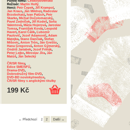
Původ filmu:
Československo
Režisér:
Martin Hollý
Herci:
Petr Čepek
,
Jiří Krampol
,
Jan Kraus
,
Ján Mildner
,
Radoslav
Brzobohatý
,
Ivan Palúch
,
Petr
Skarke
,
Michal Dočolomanský
,
Pavel Zedníček
,
Jiří Kodeš
,
Soňa
Valentová
,
Mária Hojerová
,
Jaroslav
Tomsa
,
František Kovár
,
Leopold
Haverl
,
Karol Čálik
,
Ľubomír
Paulovič
,
Jozef Adamovič
,
Adam
Matejka
,
Stano Dančiak
,
Štefan
Mišovic
,
Anton Trón
,
Ján Greššo
,
Hana Gregorová
,
Anton Gýmerský
,
Ondriš Jariabek
,
Jozef Friňák
,
Peter Lejko
,
Miroslav Jíra
,
Ján
Matúš
,
Ján Selecký
ČR/SR filmy
,
Edice SME/SFÚ
,
Drama-DVD
,
Dobrodružný film-DVD
,
DVD-BD novinky/reedice
,
ČR/SR filmy s anglickými titulky
199 Kč
← Předchozí
1
2
Další →