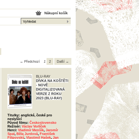
Nákupní košík
← Předchozí
1
2
Další →
BLU-RAY
DÍVKA NA KOŠTĚTI
- NOVĚ
DIGITALIZOVANÁ
VERZE Z ROKU
2023 (BLU-RAY)
Titulky: anglické, české pro
neslyšící
Původ filmu:
Československo
Režisér:
Václav Vorlíček
Herci:
Vladimír Menšík
,
Jaromír
Spal
,
Běla Jurdová
,
František
Filipovský
,
Vlastimil Hašek
,
Jan