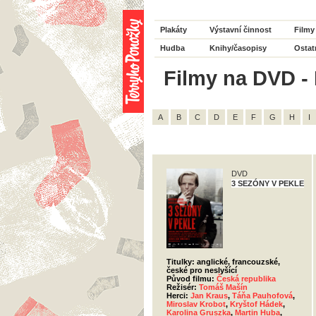
Plakáty
Výstavní činnost
Filmy
Hudba
Knihy/časopisy
Ostat
Filmy na DVD - 
A
B
C
D
E
F
G
H
I
DVD
3 SEZÓNY V PEKLE
Titulky: anglické, francouzské,
české pro neslyšící
Původ filmu:
Česká republika
Režisér:
Tomáš Mašín
Herci:
Jan Kraus
,
Táňa Pauhofová
,
Miroslav Krobot
,
Kryštof Hádek
,
Karolina Gruszka
,
Martin Huba
,