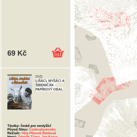
69 Kč
DVD
LIŠÁCI, MYŠÁCI A
ŠIBENIČÁK -
PAPÍROVÝ OBAL
Titulky: české pro neslyšící
Původ filmu:
Československo
Režisér:
Věra Plívová-Šimková
Herci:
Zdeněk Tůma
,
Jan Kraus
,