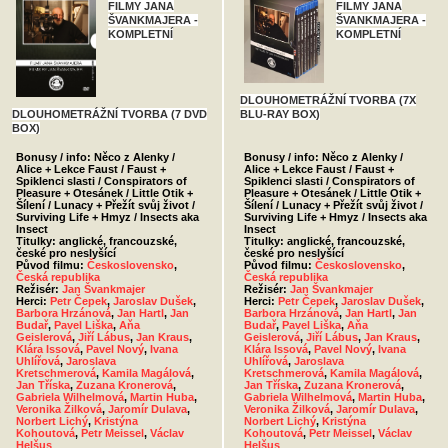
FILMY JANA
FILMY JANA
ŠVANKMAJERA -
ŠVANKMAJERA -
KOMPLETNÍ
KOMPLETNÍ
DLOUHOMETRÁŽNÍ TVORBA (7X
DLOUHOMETRÁŽNÍ TVORBA (7 DVD
BLU-RAY BOX)
BOX)
Bonusy / info: Něco z Alenky /
Bonusy / info: Něco z Alenky /
Alice + Lekce Faust / Faust +
Alice + Lekce Faust / Faust +
Spiklenci slasti / Conspirators of
Spiklenci slasti / Conspirators of
Pleasure + Otesánek / Little Otik +
Pleasure + Otesánek / Little Otik +
Šílení / Lunacy + Přežít svůj život /
Šílení / Lunacy + Přežít svůj život /
Surviving Life + Hmyz / Insects aka
Surviving Life + Hmyz / Insects aka
Insect
Insect
Titulky: anglické, francouzské,
Titulky: anglické, francouzské,
české pro neslyšící
české pro neslyšící
Původ filmu:
Československo
,
Původ filmu:
Československo
,
Česká republika
Česká republika
Režisér:
Jan Švankmajer
Režisér:
Jan Švankmajer
Herci:
Petr Čepek
,
Jaroslav Dušek
,
Herci:
Petr Čepek
,
Jaroslav Dušek
,
Barbora Hrzánová
,
Jan Hartl
,
Jan
Barbora Hrzánová
,
Jan Hartl
,
Jan
Budař
,
Pavel Liška
,
Aňa
Budař
,
Pavel Liška
,
Aňa
Geislerová
,
Jiří Lábus
,
Jan Kraus
,
Geislerová
,
Jiří Lábus
,
Jan Kraus
,
Klára Issová
,
Pavel Nový
,
Ivana
Klára Issová
,
Pavel Nový
,
Ivana
Uhlířová
,
Jaroslava
Uhlířová
,
Jaroslava
Kretschmerová
,
Kamila Magálová
,
Kretschmerová
,
Kamila Magálová
,
Jan Tříska
,
Zuzana Kronerová
,
Jan Tříska
,
Zuzana Kronerová
,
Gabriela Wilhelmová
,
Martin Huba
,
Gabriela Wilhelmová
,
Martin Huba
,
Veronika Žilková
,
Jaromír Dulava
,
Veronika Žilková
,
Jaromír Dulava
,
Norbert Lichý
,
Kristýna
Norbert Lichý
,
Kristýna
Kohoutová
,
Petr Meissel
,
Václav
Kohoutová
,
Petr Meissel
,
Václav
Helšus
Helšus