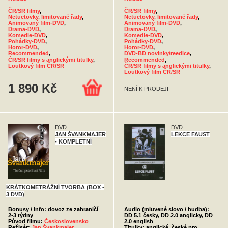
ČR/SR filmy
,
ČR/SR filmy
,
Netuctovky, limitované řady
,
Netuctovky, limitované řady
,
Animovaný film-DVD
,
Animovaný film-DVD
,
Drama-DVD
,
Drama-DVD
,
Komedie-DVD
,
Komedie-DVD
,
Pohádky-DVD
,
Pohádky-DVD
,
Horor-DVD
,
Horor-DVD
,
Recommended
,
DVD-BD novinky/reedice
,
ČR/SR filmy s anglickými titulky
,
Recommended
,
Loutkový film ČR/SR
ČR/SR filmy s anglickými titulky
,
Loutkový film ČR/SR
1 890 Kč
NENÍ K PRODEJI
DVD
DVD
JAN ŠVANKMAJER
LEKCE FAUST
- KOMPLETNÍ
KRÁTKOMETRÁŽNÍ TVORBA (BOX -
3 DVD)
Bonusy / info: dovoz ze zahraničí
Audio (mluvené slovo / hudba):
2-3 týdny
DD 5.1 česky, DD 2.0 anglicky, DD
Původ filmu:
Československo
2.0 english
Režisér:
Jan Švankmajer
Titulky: anglické, české pro