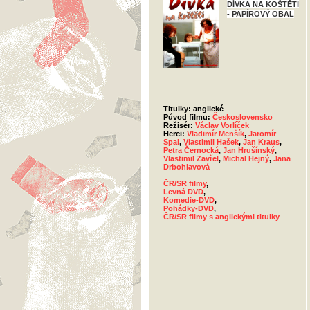
DÍVKA NA KOŠTĚTI
- PAPÍROVÝ OBAL
Titulky: anglické
Původ filmu:
Československo
Režisér:
Václav Vorlíček
Herci:
Vladimír Menšík
,
Jaromír
Spal
,
Vlastimil Hašek
,
Jan Kraus
,
Petra Černocká
,
Jan Hrušínský
,
Vlastimil Zavřel
,
Michal Hejný
,
Jana
Drbohlavová
ČR/SR filmy
,
Levná DVD
,
Komedie-DVD
,
Pohádky-DVD
,
ČR/SR filmy s anglickými titulky