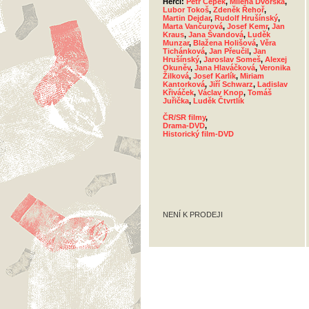
Herci:
Petr Čepek
,
Milena Dvorská
,
Lubor Tokoš
,
Zdeněk Řehoř
,
Martin Dejdar
,
Rudolf Hrušínský
,
Marta Vančurová
,
Josef Kemr
,
Jan
Kraus
,
Jana Švandová
,
Luděk
Munzar
,
Blažena Holišová
,
Věra
Tichánková
,
Jan Přeučil
,
Jan
Hrušínský
,
Jaroslav Someš
,
Alexej
Okuněv
,
Jana Hlaváčková
,
Veronika
Žilková
,
Josef Karlík
,
Miriam
Kantorková
,
Jiří Schwarz
,
Ladislav
Křiváček
,
Václav Knop
,
Tomáš
Juřička
,
Luděk Čtvrtlík
ČR/SR filmy
,
Drama-DVD
,
Historický film-DVD
NENÍ K PRODEJI