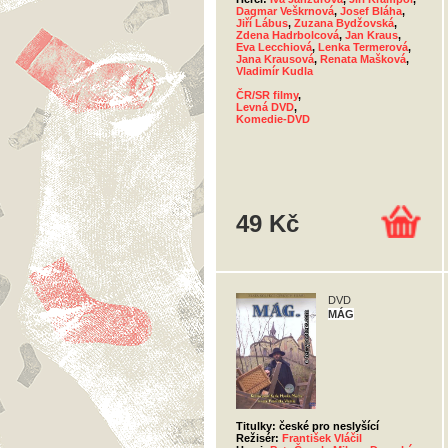
Dagmar Veškrnová
,
Josef Bláha
,
Jiří Lábus
,
Zuzana Bydžovská
,
Zdena Hadrbolcová
,
Jan Kraus
,
Eva Lecchiová
,
Lenka Termerová
,
Jana Krausová
,
Renata Mašková
,
Vladimír Kudla
ČR/SR filmy
,
Levná DVD
,
Komedie-DVD
49 Kč
DVD
MÁG
Titulky: české pro neslyšící
Režisér:
František Vláčil