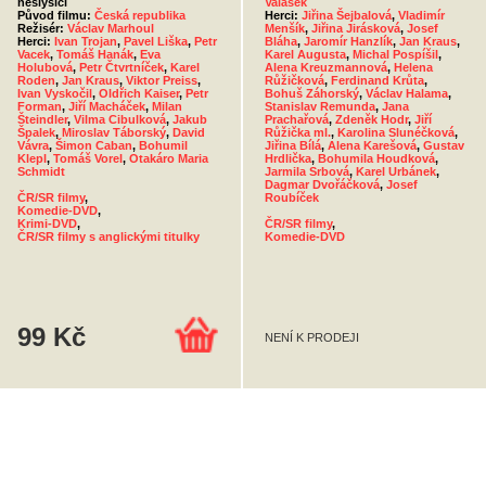
neslyšící
Valášek
Původ filmu:
Česká republika
Herci:
Jiřina Šejbalová
,
Vladimír
Režisér:
Václav Marhoul
Menšík
,
Jiřina Jirásková
,
Josef
Herci:
Ivan Trojan
,
Pavel Liška
,
Petr
Bláha
,
Jaromír Hanzlík
,
Jan Kraus
,
Vacek
,
Tomáš Hanák
,
Eva
Karel Augusta
,
Michal Pospíšil
,
Holubová
,
Petr Čtvrtníček
,
Karel
Alena Kreuzmannová
,
Helena
Roden
,
Jan Kraus
,
Viktor Preiss
,
Růžičková
,
Ferdinand Krůta
,
Ivan Vyskočil
,
Oldřich Kaiser
,
Petr
Bohuš Záhorský
,
Václav Halama
,
Forman
,
Jiří Macháček
,
Milan
Stanislav Remunda
,
Jana
Šteindler
,
Vilma Cibulková
,
Jakub
Prachařová
,
Zdeněk Hodr
,
Jiří
Špalek
,
Miroslav Táborský
,
David
Růžička ml.
,
Karolina Slunéčková
,
Vávra
,
Šimon Caban
,
Bohumil
Jiřina Bílá
,
Alena Karešová
,
Gustav
Klepl
,
Tomáš Vorel
,
Otakáro Maria
Hrdlička
,
Bohumila Houdková
,
Schmidt
Jarmila Srbová
,
Karel Urbánek
,
Dagmar Dvořáčková
,
Josef
ČR/SR filmy
,
Roubíček
Komedie-DVD
,
Krimi-DVD
,
ČR/SR filmy
,
ČR/SR filmy s anglickými titulky
Komedie-DVD
99 Kč
NENÍ K PRODEJI