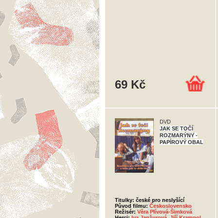
69 Kč
DVD
JAK SE TOČÍ
ROZMARÝNY -
PAPÍROVÝ OBAL
Titulky: české pro neslyšící
Původ filmu:
Československo
Režisér:
Věra Plívová-Šimková
Herci:
Iva Janžurová
,
Jiří Krampol
,