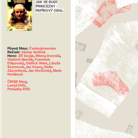
JAK SE BUDÍ
PRINCEZNY -
PAPÍROVÝ OBAL
Původ filmu:
Československo
Režisér:
Václav Vorlíček
Herci:
Jiří Sovák
,
Milena Dvorská
,
Vladimír Menšík
,
František
Filipovský
,
Oldřich Velen
,
Libuše
Švormová
,
Jan Kraus
,
Stella
Zázvorková
,
Jan Hrušínský
,
Marie
Horáková
ČR/SR filmy
,
Levná DVD
,
Pohádky-DVD