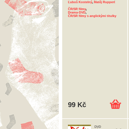
Ľuboš Kostelný
,
Matěj Ruppert
ČR/SR filmy
,
Drama-DVD
,
ČR/SR filmy s anglickými titulky
99 Kč
DVD