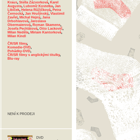
Kraus
,
Stella Zázvorková
,
Karel
Augusta
,
Lubomír Kostelka
,
Jan
Libíček
,
Helena Růžičková
,
Petra
Černocká
,
Jan Hrušínský
,
Vlastimil
Zavřel
,
Michal Hejný
,
Jana
Drbohlavová
,
Jaroslava
Obermaierová
,
Roman Skamene
,
Josefa Pechlátová
,
Otto Lackovič
,
Milan Neděla
,
Miriam Kantorková
,
Milan Kindl
ČR/SR filmy
,
Komedie-DVD
,
Pohádky-DVD
,
ČR/SR filmy s anglickými titulky
,
Blu-ray
NENÍ K PRODEJI
DVD