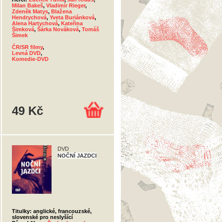
Milan Bakeš
,
Vladimír Rieger
,
Zdeněk Matys
,
Blažena
Hendrychová
,
Yveta Buriánková
,
Alena Hartychová
,
Kateřina
Šimková
,
Šárka Nováková
,
Tomáš
Šimek
ČR/SR filmy
,
Levná DVD
,
Komedie-DVD
49 Kč
DVD
NOČNÍ JAZDCI
Titulky: anglické, francouzské,
slovenské pro neslyšící