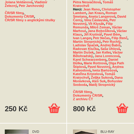
Jolana Voldánová
,
Vladimír
Petra Nesvačilová
,
Tomáš
Železný
,
Petr Jarchovský
Kratochvíl
Herci:
Jean Reno
,
Christopher
ČR/SR filmy
,
Lambert
,
Jan Kraus
,
Roman
Dokumenty ČR/SR
,
Smetana
,
Aneta Langerová
,
David
ČR/SR filmy s anglickými titulky
Černý
,
Věra Čáslavská
,
Petr
Novotný
,
Vít Klusák
,
Filip
Remunda
,
Miloš Zeman
,
Václav
Marhoul
,
Jana Bobošíková
,
Václav
Klaus
,
Jiří Krytinář
,
Pavel Bém
,
Ivan Langer
,
Petr Nečas
,
Filip Renč
,
Martin Stropnický
,
Petr Rychlý
,
Ladislav Špaček
,
Andrej Babiš
,
Radovan Klučka
,
Saša Uhlová
,
Martin Dušek
,
Jan Keller
,
Václav
Bělohradský
,
Jana Lorencová
,
Karel Schwarzenberg
,
Daniel
Hůlka
,
Marie Rottrová
,
Olga Path
Štiplová
,
Pavel Novotný
,
Andrea
Kalivodová
,
Iveta Bartošová
,
Kateřina Kristelová
,
Tomáš
Kratochvíl
,
Željka Suková
,
Dana
Morávková
,
Aleš Suk
,
Bohuslav
Svoboda
,
Matěj Stropnický
ČR/SR filmy
,
Dokumenty ČR/SR
,
Z archivu ČT
250 Kč
800 Kč
DVD
BLU-RAY