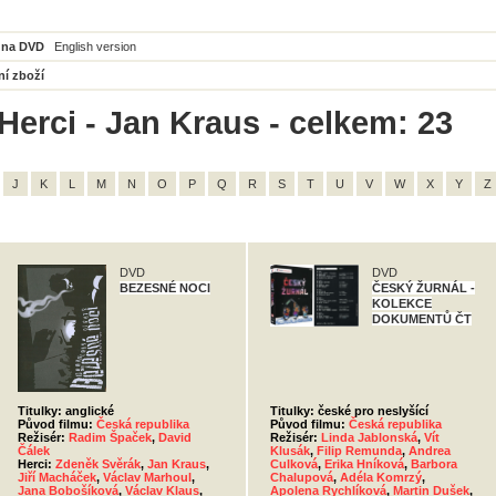
 na DVD
English version
ní zboží
Herci - Jan Kraus - celkem: 23
J
K
L
M
N
O
P
Q
R
S
T
U
V
W
X
Y
Z
DVD
DVD
BEZESNÉ NOCI
ČESKÝ ŽURNÁL -
KOLEKCE
DOKUMENTŮ ČT
Titulky: anglické
Titulky: české pro neslyšící
Původ filmu:
Česká republika
Původ filmu:
Česká republika
Režisér:
Radim Špaček
,
David
Režisér:
Linda Jablonská
,
Vít
Čálek
Klusák
,
Filip Remunda
,
Andrea
Herci:
Zdeněk Svěrák
,
Jan Kraus
,
Culková
,
Erika Hníková
,
Barbora
Jiří Macháček
,
Václav Marhoul
,
Chalupová
,
Adéla Komrzý
,
Jana Bobošíková
,
Václav Klaus
,
Apolena Rychlíková
,
Martin Dušek
,