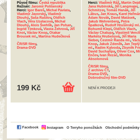
Původ filmu:
Česká republika
Herci:
Vladimír Ráž
,
Martin Dejd
Režisér:
Jaromír Polišenský
Jana Hubinská
,
Jiří Langmajer
,
Herci:
Igor Bareš
,
Michal Pavlata
,
Schmitzer
,
Tomáš Hanák
,
Jiří
Vladimír Javorský
,
Vladimír
Lábus
,
Jan Kraus
,
Karel Heřmá
Dlouhý
,
Saša Rašilov
,
Oldřich
Adam Novák
,
David Matásek
,
Vlach
,
Věra Uzelacová
,
Michal
Jakub Wehrenberg
,
Petra
Dlouhý
,
Alois Švehlík
,
Jan Pohan
,
Špalková
,
Rudolf Hrušínský ml.
Ingrid Timková
,
Vlasta Žehrová
,
Jiří
Bohumil Klepl
,
Oldřich Vlach
,
Knot
,
Václav Knop
,
Otakar
Václav Chalupa
,
Vlastimil Vencl
Brousek ml.
,
Martina Hudečková
Markéta Hrubešová
,
Jiří Maria
Sieber
,
Čestmír Řanda ml.
,
Václ
ČR/SR filmy
,
Knop
,
Jakub Zdeněk
,
Jan Teplý
Drama-DVD
ml.
,
Radim Kalvoda
,
Zbyněk Fri
David Suchařípa
,
Oliver Cox
,
Mi
Enčev
,
Ivan Řezáč
,
Monika
Absolonová
ČR/SR filmy
,
Z archivu ČT
,
Drama-DVD
,
Dobrodružný film-DVD
199 Kč
NENÍ K PRODEJI
PayPal
Facebook
Instagram
O Terryho ponožkách
Obchodní podmínky