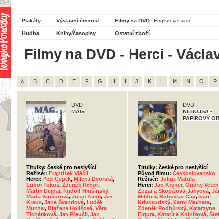
Plakáty
Výstavní činnost
Filmy na DVD
English version
Hudba
Knihy/časopisy
Ostatní zboží
Filmy na DVD - Herci - Václa
A
B
C
D
E
F
G
H
I
J
K
L
M
N
O
P
DVD
DVD
MÁG
NEBOJSA -
PAPÍROVÝ O
Titulky: české pro neslyšící
Titulky: české pro neslyšící
Režisér:
František Vláčil
Původ filmu:
Československo
Herci:
Petr Čepek
,
Milena Dvorská
,
Režisér:
Julius Matula
Lubor Tokoš
,
Zdeněk Řehoř
,
Herci:
Ján Kroner
,
Ondřej Vetch
Martin Dejdar
,
Rudolf Hrušínský
,
Zuzana Skopálová-Jányová
,
Já
Marta Vančurová
,
Josef Kemr
,
Jan
Mildner
,
Bohuslav Čáp
,
Ivan
Kraus
,
Jana Švandová
,
Luděk
Krivosudský
,
Karol Machata
,
Munzar
,
Blažena Holišová
,
Věra
Zdeněk Podhůrský
,
Katarzyna
Tichánková
,
Jan Přeučil
,
Jan
Figura
,
Katarína Kolníková
,
Šte