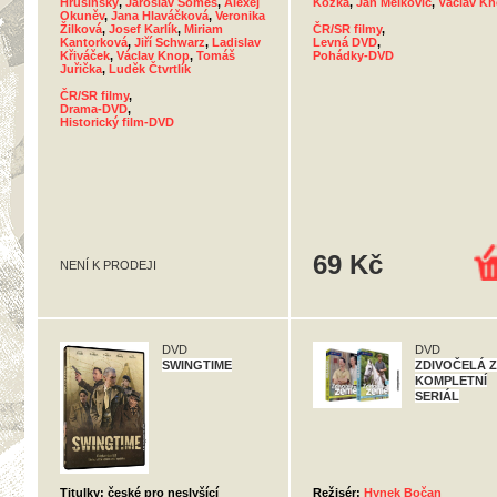
Hrušínský
,
Jaroslav Someš
,
Alexej
Kožka
,
Ján Melkovič
,
Václav K
Okuněv
,
Jana Hlaváčková
,
Veronika
Žilková
,
Josef Karlík
,
Miriam
ČR/SR filmy
,
Kantorková
,
Jiří Schwarz
,
Ladislav
Levná DVD
,
Křiváček
,
Václav Knop
,
Tomáš
Pohádky-DVD
Juřička
,
Luděk Čtvrtlík
ČR/SR filmy
,
Drama-DVD
,
Historický film-DVD
69 Kč
NENÍ K PRODEJI
DVD
DVD
SWINGTIME
ZDIVOČELÁ Z
KOMPLETNÍ
SERIÁL
Titulky: české pro neslyšící
Režisér:
Hynek Bočan