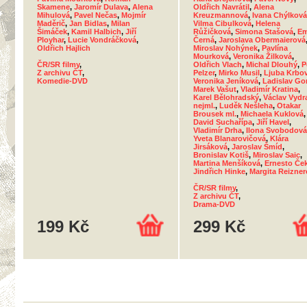
Skamene
,
Jaromír Dulava
,
Alena
Oldřich Navrátil
,
Alena
Mihulová
,
Pavel Nečas
,
Mojmír
Kreuzmannová
,
Ivana Chýlková
Maděrič
,
Jan Bidlas
,
Milan
Vilma Cibulková
,
Helena
Šimáček
,
Kamil Halbich
,
Jiří
Růžičková
,
Simona Stašová
,
E
Ployhar
,
Lucie Vondráčková
,
Černá
,
Jaroslava Obermaierová
Oldřich Hajlich
Miroslav Nohýnek
,
Pavlína
Mourková
,
Veronika Žilková
,
ČR/SR filmy
,
Oldřich Vlach
,
Michal Dlouhý
,
P
Z archivu ČT
,
Pelzer
,
Mirko Musil
,
Ljuba Krbo
Komedie-DVD
Veronika Jeníková
,
Ladislav Go
Marek Vašut
,
Vladimír Kratina
,
Karel Bělohradský
,
Václav Vydr
nejml.
,
Luděk Nešleha
,
Otakar
Brousek ml.
,
Michaela Kuklová
,
David Suchařípa
,
Jiří Havel
,
Vladimír Drha
,
Ilona Svobodová
Yveta Blanarovičová
,
Klára
Jirsáková
,
Jaroslav Šmíd
,
Bronislav Kotiš
,
Miroslav Saic
,
Martina Menšíková
,
Ernesto Če
Jindřich Hinke
,
Margita Reizne
ČR/SR filmy
,
Z archivu ČT
,
Drama-DVD
199 Kč
299 Kč