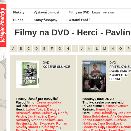
Plakáty
Výstavní činnost
Filmy na DVD
English version
Hudba
Knihy/časopisy
Ostatní zboží
Filmy na DVD - Herci - Pavlí
A
B
C
D
E
F
G
H
I
J
K
L
M
N
O
P
DVD
DVD
KOŽENÉ SLUNCE
PŘÍTELKYNĚ 
DOMU SMUTK
KOMPLETNÍ
SERIÁL
Titulky: české pro neslyšící
Bonusy / info: 2DVD
Původ filmu:
Česká republika
Titulky: české pro neslyšící
Režisér:
Karel Kachyňa
Původ filmu:
Československo
Herci:
Lubor Tokoš
,
Barbora
Režisér:
Hynek Bočan
Hrzánová
,
Jiřina Jirásková
,
Ondřej
Herci:
Pavel Trávníček
,
Jan Hart
Vetchý
,
Jan Hraběta
,
David
Jiřina Bohdalová
,
Aňa Geislero
Novotný
,
Simona Stašová
,
Jan
Zdena Hadrbolcová
,
Blažena
Hrušínský
,
Jan Skopeček
,
Roman
Holišová
,
Jana Boušková
,
Slovák
,
Rudolf Hrušínský ml.
,
Bohuslav Čáp
,
František Řehák
Pavlína Mourková
,
Roman
Hana Brejchová
,
Pavel Nový
,