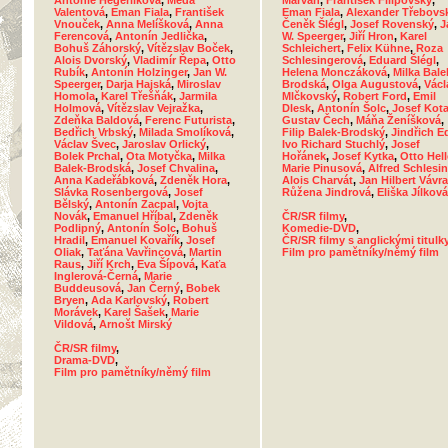
Antonie Hegerlíková
,
Meda
Marvan
,
František Filipovský
,
Valentová
,
Eman Fiala
,
František
Eman Fiala
,
Alexander Třebovs
Vnouček
,
Anna Melíšková
,
Anna
Čeněk Šlégl
,
Josef Rovenský
,
J
Ferencová
,
Antonín Jedlička
,
W. Speerger
,
Jiří Hron
,
Karel
Bohuš Záhorský
,
Vítězslav Boček
,
Schleichert
,
Felix Kühne
,
Roza
Alois Dvorský
,
Vladimír Řepa
,
Otto
Schlesingerová
,
Eduard Šlégl
,
Rubík
,
Antonín Holzinger
,
Jan W.
Helena Monczáková
,
Milka Bale
Speerger
,
Darja Hajská
,
Miroslav
Brodská
,
Olga Augustová
,
Václ
Homola
,
Karel Třešňák
,
Jarmila
Mlčkovský
,
Robert Ford
,
Emil
Holmová
,
Vítězslav Vejražka
,
Dlesk
,
Antonín Šolc
,
Josef Kota
Zdeňka Baldová
,
Ferenc Futurista
,
Gustav Čech
,
Máňa Ženíšková
,
Bedřich Vrbský
,
Milada Smolíková
,
Filip Balek-Brodský
,
Jindřich E
Václav Švec
,
Jaroslav Orlický
,
Ivo Richard Stuchlý
,
Josef
Bolek Prchal
,
Ota Motyčka
,
Milka
Hořánek
,
Josef Kytka
,
Otto Hell
Balek-Brodská
,
Josef Chvalina
,
Marie Pinusová
,
Alfred Schlesin
Anna Kadeřábková
,
Zdeněk Hora
,
Alois Charvát
,
Jan Hilbert Vávra
Slávka Rosenbergová
,
Josef
Růžena Jindrová
,
Eliška Jílková
Bělský
,
Antonín Zacpal
,
Vojta
Novák
,
Emanuel Hříbal
,
Zdeněk
ČR/SR filmy
,
Podlipný
,
Antonín Šolc
,
Bohuš
Komedie-DVD
,
Hradil
,
Emanuel Kovařík
,
Josef
ČR/SR filmy s anglickými titulk
Oliak
,
Taťána Vavřincová
,
Martin
Film pro pamětníky/němý film
Raus
,
Jiří Krch
,
Eva Šípová
,
Kaťa
Inglerová-Černá
,
Marie
Buddeusová
,
Jan Černý
,
Bobek
Bryen
,
Ada Karlovský
,
Robert
Morávek
,
Karel Šašek
,
Marie
Vildová
,
Arnošt Mirský
ČR/SR filmy
,
Drama-DVD
,
Film pro pamětníky/němý film