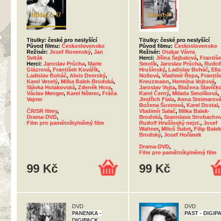
Titulky: české pro neslyšící
Titulky: české pro neslyšící
Původ filmu:
Československo
Původ filmu:
Československo
Režisér:
Josef Rovenský
,
Jan
Režisér:
Otakar Vávra
Sviták
Herci:
Jiřina Šejbalová
,
Františ
Herci:
Jaroslav Průcha
,
Marie
Smolík
,
Jaroslav Průcha
,
Rudol
Glázrová
,
František Kovářík
,
Hrušínský
,
Ladislav Boháč
,
Ella
Ladislav Boháč
,
Alois Dvorský
,
Nollová
,
Vladimír Řepa
,
Františ
Karel Veselý
,
Milka Balek-Brodská
,
Kreuzmann
,
Hermína Vojtová
,
Slávka Holakovská
,
Zdeněk Hora
,
Jaroslav Vojta
,
Blažena Slavíčk
Václav Menger
,
Karel Němec
,
Fráňa
Karel Černý
,
Milada Smolíková
,
Vajner
Jindřich Fiala
,
Anna Steimarov
Božena Šustrová
,
Karel Dostal
,
ČR/SR filmy
,
Vladimír Salač
,
Milka Balek-
Drama-DVD
,
Brodská
,
Stanislava Strobacho
Film pro pamětníky/němý film
Rudolf Hrušínský nejst.
,
Josef
Waltner
,
Miloš Šubrt
,
Filip Balek
Brodský
,
Josef Hořánek
Drama-DVD
,
Film pro pamětníky/němý film
99 Kč
99 Kč
DVD
DVD
PANENKA -
PAST - DIGIP
DIGIPACK