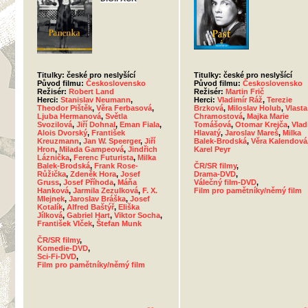
Titulky: české pro neslyšící
Titulky: české pro neslyšící
Původ filmu:
Československo
Původ filmu:
Československo
Režisér:
Robert Land
Režisér:
Martin Frič
Herci:
Stanislav Neumann
,
Herci:
Vladimír Ráž
,
Terezie
Theodor Pištěk
,
Věra Ferbasová
,
Brzková
,
Miloslav Holub
,
Vlasta
Ljuba Hermanová
,
Světla
Chramostová
,
Majka Marie
Svozilová
,
Jiří Dohnal
,
Eman Fiala
,
Tomášová
,
Otomar Krejča
,
Vlad
Alois Dvorský
,
František
Hlavatý
,
Jaroslav Mareš
,
Milka
Kreuzmann
,
Jan W. Speerger
,
Jiří
Balek-Brodská
,
Věra Kalendová
Hron
,
Milada Gampeová
,
Jindřich
Karel Peyr
Láznička
,
Ferenc Futurista
,
Milka
Balek-Brodská
,
Frank Rose-
ČR/SR filmy
,
Růžička
,
Zdeněk Hora
,
Josef
Drama-DVD
,
Gruss
,
Josef Příhoda
,
Máňa
Válečný film-DVD
,
Hanková
,
Jarmila Zezulková
,
F. X.
Film pro pamětníky/němý film
Mlejnek
,
Jaroslav Bráška
,
Josef
Kotalík
,
Alfred Baštýř
,
Eliška
Jílková
,
Gabriel Hart
,
Viktor Socha
,
František Vlček
,
Štefan Munk
ČR/SR filmy
,
Komedie-DVD
,
Sci-Fi-DVD
,
Film pro pamětníky/němý film