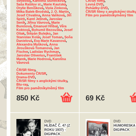
Svoboda
,
Karolina Slunéčková
,
ČR/SR filmy
,
Saša Rašilov st.
,
Marie Kautská
,
Levná DVD
,
Otylie Beníšková
,
Viola Zinková
,
Pohádky-DVD
,
Milka Balek-Brodská
,
J. O. Martin
,
ČR/SR filmy s anglickými titulk
Josef Chvalina
,
Anna Vaňková
,
Jiří
Film pro pamětníky/němý film
Spirit
,
Karel Jelínek
,
Jaroslav
Seník
,
Jiřina Vávrová
,
Marie
Burešová
,
Emanuel Hříbal
,
Věra
Koktová
,
Bohumil Bezouška
,
Josef
Oliak
,
Štěpán Bulejko
,
Jan
Stanislav Kolár
,
Josef Toman
,
Soňa
Danielová
,
Eva Marie Kavanová
,
Alexandra Myšková
,
Anna
Jiroušková-Tomanová
,
Jan
Fischer
,
Ladislav Rychman
,
Jaroslav Oliverius
,
František
Marek
,
Marie Hodrová
,
Karolína
Vávrová
ČR/SR filmy
,
Dokumenty ČR/SR
,
Drama-DVD
,
ČR/SR filmy s anglickými titulky
,
Blu-ray
,
Film pro pamětníky/němý film
850 Kč
69 Kč
DVD
DVD
HLÍDAČ Č. 47 (Z
HUMORESKA 
ROKU 1937) -
DIGIPACK
DIGIPACK