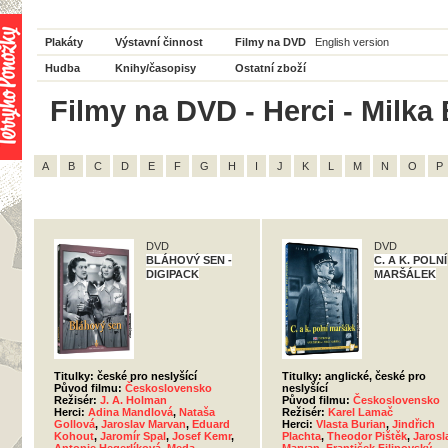
Plakáty
Výstavní činnost
Filmy na DVD
English version
Hudba
Knihy/časopisy
Ostatní zboží
Filmy na DVD - Herci - Milka
A
B
C
D
E
F
G
H
I
J
K
L
M
N
O
P
DVD
DVD
BLÁHOVÝ SEN -
C. A K. POLNÍ
DIGIPACK
MARŠÁLEK
Titulky: české pro neslyšící
Titulky: anglické, české pro
Původ filmu:
Československo
neslyšící
Režisér:
J. A. Holman
Původ filmu:
Československo
Herci:
Adina Mandlová
,
Nataša
Režisér:
Karel Lamač
Gollová
,
Jaroslav Marvan
,
Eduard
Herci:
Vlasta Burian
,
Jindřich
Kohout
,
Jaromír Spal
,
Josef Kemr
,
Plachta
,
Theodor Pištěk
,
Jarosl