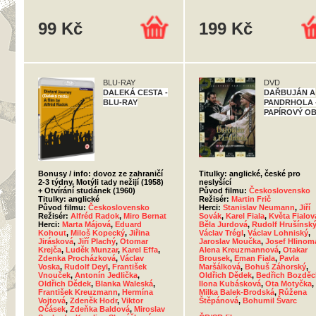
99 Kč
199 Kč
BLU-RAY
DVD
DALEKÁ CESTA -
DAŘBUJÁN A
BLU-RAY
PANDRHOLA 
PAPÍROVÝ O
Bonusy / info: dovoz ze zahraničí
Titulky: anglické, české pro
2-3 týdny, Motýli tady nežijí (1958)
neslyšící
+ Otvírání studánek (1960)
Původ filmu:
Československo
Titulky: anglické
Režisér:
Martin Frič
Původ filmu:
Československo
Herci:
Stanislav Neumann
,
Jiří
Režisér:
Alfréd Radok
,
Miro Bernat
Sovák
,
Karel Fiala
,
Květa Fialov
Herci:
Marta Májová
,
Eduard
Běla Jurdová
,
Rudolf Hrušínsk
Kohout
,
Miloš Kopecký
,
Jiřina
Václav Trégl
,
Václav Lohniský
,
Jirásková
,
Jiří Plachý
,
Otomar
Jaroslav Moučka
,
Josef Hlinom
Krejča
,
Luděk Munzar
,
Karel Effa
,
Alena Kreuzmannová
,
Otakar
Zdenka Procházková
,
Václav
Brousek
,
Eman Fiala
,
Pavla
Voska
,
Rudolf Deyl
,
František
Maršálková
,
Bohuš Záhorský
,
Vnouček
,
Antonín Jedlička
,
Oldřich Dědek
,
Bedřich Bozděc
Oldřich Dědek
,
Blanka Waleská
,
Ilona Kubásková
,
Ota Motyčka
,
František Kreuzmann
,
Hermína
Milka Balek-Brodská
,
Růžena
Vojtová
,
Zdeněk Hodr
,
Viktor
Štěpánová
,
Bohumil Švarc
Očásek
,
Zdeňka Baldová
,
Miroslav