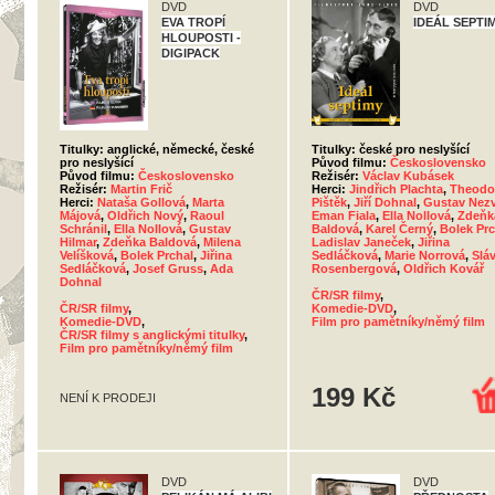
DVD
DVD
EVA TROPÍ
IDEÁL SEPTI
HLOUPOSTI -
DIGIPACK
Titulky: anglické, německé, české
Titulky: české pro neslyšící
pro neslyšící
Původ filmu:
Československo
Původ filmu:
Československo
Režisér:
Václav Kubásek
Režisér:
Martin Frič
Herci:
Jindřich Plachta
,
Theodo
Herci:
Nataša Gollová
,
Marta
Pištěk
,
Jiří Dohnal
,
Gustav Nezv
Májová
,
Oldřich Nový
,
Raoul
Eman Fiala
,
Ella Nollová
,
Zdeňk
Schránil
,
Ella Nollová
,
Gustav
Baldová
,
Karel Černý
,
Bolek Prc
Hilmar
,
Zdeňka Baldová
,
Milena
Ladislav Janeček
,
Jiřina
Velíšková
,
Bolek Prchal
,
Jiřina
Sedláčková
,
Marie Norrová
,
Slá
Sedláčková
,
Josef Gruss
,
Ada
Rosenbergová
,
Oldřich Kovář
Dohnal
ČR/SR filmy
,
ČR/SR filmy
,
Komedie-DVD
,
Komedie-DVD
,
Film pro pamětníky/němý film
ČR/SR filmy s anglickými titulky
,
Film pro pamětníky/němý film
199 Kč
NENÍ K PRODEJI
DVD
DVD