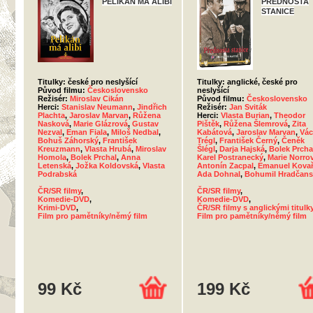
PELIKÁN MÁ ALIBI
PŘEDNOSTA
STANICE
Titulky: české pro neslyšící
Titulky: anglické, české pro
Původ filmu:
Československo
neslyšící
Režisér:
Miroslav Cikán
Původ filmu:
Československo
Herci:
Stanislav Neumann
,
Jindřich
Režisér:
Jan Sviták
Plachta
,
Jaroslav Marvan
,
Růžena
Herci:
Vlasta Burian
,
Theodor
Nasková
,
Marie Glázrová
,
Gustav
Pištěk
,
Růžena Šlemrová
,
Zita
Nezval
,
Eman Fiala
,
Miloš Nedbal
,
Kabátová
,
Jaroslav Marvan
,
Vác
Bohuš Záhorský
,
František
Trégl
,
František Černý
,
Čeněk
Kreuzmann
,
Vlasta Hrubá
,
Miroslav
Šlégl
,
Darja Hajská
,
Bolek Prcha
Homola
,
Bolek Prchal
,
Anna
Karel Postranecký
,
Marie Norro
Letenská
,
Jožka Koldovská
,
Vlasta
Antonín Zacpal
,
Emanuel Kovař
Podrabská
Ada Dohnal
,
Bohumil Hradčans
ČR/SR filmy
,
ČR/SR filmy
,
Komedie-DVD
,
Komedie-DVD
,
Krimi-DVD
,
ČR/SR filmy s anglickými titulk
Film pro pamětníky/němý film
Film pro pamětníky/němý film
99 Kč
199 Kč