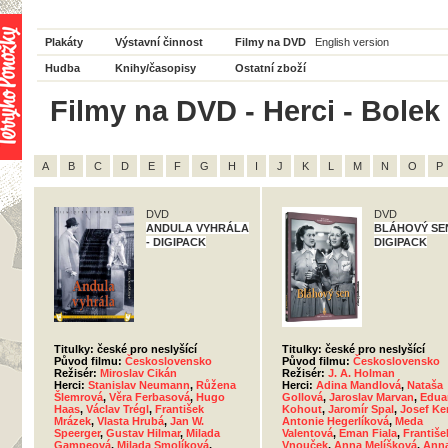
Plakáty
Výstavní činnost
Filmy na DVD
English version
Hudba
Knihy/časopisy
Ostatní zboží
Filmy na DVD - Herci - Bolek
A
B
C
D
E
F
G
H
I
J
K
L
M
N
O
P
DVD
DVD
ANDULA VYHRÁLA
BLÁHOVÝ SEN
- DIGIPACK
DIGIPACK
Titulky: české pro neslyšící
Titulky: české pro neslyšící
Původ filmu:
Československo
Původ filmu:
Československo
Režisér:
Miroslav Cikán
Režisér:
J. A. Holman
Herci:
Stanislav Neumann
,
Růžena
Herci:
Adina Mandlová
,
Nataša
Šlemrová
,
Věra Ferbasová
,
Hugo
Gollová
,
Jaroslav Marvan
,
Edua
Haas
,
Václav Trégl
,
František
Kohout
,
Jaromír Spal
,
Josef Ke
Mrázek
,
Vlasta Hrubá
,
Jan W.
Antonie Hegerlíková
,
Meda
Speerger
,
Gustav Hilmar
,
Milada
Valentová
,
Eman Fiala
,
Františe
Gampeová
,
Milada Smolíková
,
Vnouček
,
Anna Melíšková
,
Ann