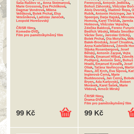
Saša Rašilov st.
,
Anna Steimarová
,
Ferencová
,
Antonín Jedlička
,
Marie Grossová
,
Eva Prchlíková
,
Bohuš Záhorský
,
Vítězslav Boč
Dagmar Vondrová
,
Milena
Alois Dvorský
,
Vladimír Řepa
,
O
Velíšková
,
Bolek Prchal
,
Elsa
Rubík
,
Antonín Holzinger
,
Jan 
Vetešníková
,
Ladislav Janeček
,
Speerger
,
Darja Hajská
,
Mirosla
Leopold Horešovský
Homola
,
Karel Třešňák
,
Jarmila
Holmová
,
Vítězslav Vejražka
,
ČR/SR filmy
,
Zdeňka Baldová
,
Ferenc Futuri
Komedie-DVD
,
Bedřich Vrbský
,
Milada Smolíko
Film pro pamětníky/němý film
Václav Švec
,
Jaroslav Orlický
,
Bolek Prchal
,
Ota Motyčka
,
Milk
Balek-Brodská
,
Josef Chvalina
,
Anna Kadeřábková
,
Zdeněk Ho
Slávka Rosenbergová
,
Josef
Bělský
,
Antonín Zacpal
,
Vojta
Novák
,
Emanuel Hříbal
,
Zdeněk
Podlipný
,
Antonín Šolc
,
Bohuš
Hradil
,
Emanuel Kovařík
,
Josef
Oliak
,
Taťána Vavřincová
,
Marti
Raus
,
Jiří Krch
,
Eva Šípová
,
Kať
Inglerová-Černá
,
Marie
Buddeusová
,
Jan Černý
,
Bobek
Bryen
,
Ada Karlovský
,
Robert
Morávek
,
Karel Šašek
,
Marie
Vildová
,
Arnošt Mirský
ČR/SR filmy
,
Drama-DVD
,
Film pro pamětníky/němý film
99 Kč
99 Kč