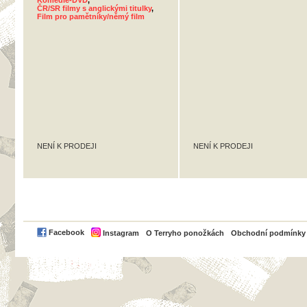
Komedie-DVD
,
ČR/SR filmy s anglickými titulky
,
Film pro pamětníky/němý film
NENÍ K PRODEJI
NENÍ K PRODEJI
PayPal
Facebook
Instagram
O Terryho ponožkách
Obchodní podmínky