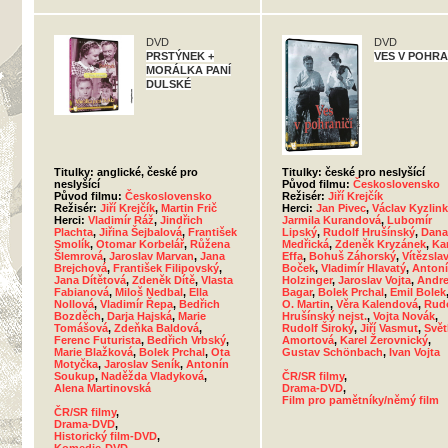
DVD
DVD
PRSTÝNEK +
VES V POHRA
MORÁLKA PANÍ
DULSKÉ
Titulky: anglické, české pro
Titulky: české pro neslyšící
neslyšící
Původ filmu:
Československo
Původ filmu:
Československo
Režisér:
Jiří Krejčík
Režisér:
Jiří Krejčík
,
Martin Frič
Herci:
Jan Pivec
,
Václav Kyzlink
Herci:
Vladimír Ráž
,
Jindřich
Jarmila Kurandová
,
Lubomír
Plachta
,
Jiřina Šejbalová
,
František
Lipský
,
Rudolf Hrušínský
,
Dana
Smolík
,
Otomar Korbelář
,
Růžena
Medřická
,
Zdeněk Kryzánek
,
Ka
Šlemrová
,
Jaroslav Marvan
,
Jana
Effa
,
Bohuš Záhorský
,
Vítězsla
Brejchová
,
František Filipovský
,
Boček
,
Vladimír Hlavatý
,
Anton
Jana Dítětová
,
Zdeněk Dítě
,
Vlasta
Holzinger
,
Jaroslav Vojta
,
Andre
Fabianová
,
Miloš Nedbal
,
Ella
Bagar
,
Bolek Prchal
,
Emil Bolek
Nollová
,
Vladimír Řepa
,
Bedřich
O. Martin
,
Věra Kalendová
,
Rudo
Bozděch
,
Darja Hajská
,
Marie
Hrušínský nejst.
,
Vojta Novák
,
Tomášová
,
Zdeňka Baldová
,
Rudolf Široký
,
Jiří Vasmut
,
Svět
Ferenc Futurista
,
Bedřich Vrbský
,
Amortová
,
Karel Žerovnický
,
Marie Blažková
,
Bolek Prchal
,
Ota
Gustav Schönbach
,
Ivan Vojta
Motyčka
,
Jaroslav Seník
,
Antonín
Soukup
,
Naděžda Vladyková
,
ČR/SR filmy
,
Alena Martinovská
Drama-DVD
,
Film pro pamětníky/němý film
ČR/SR filmy
,
Drama-DVD
,
Historický film-DVD
,