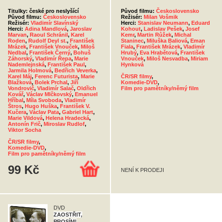
Titulky: české pro neslyšící
Původ filmu:
Československo
Původ filmu:
Československo
Režisér:
Milan Vošmik
Režisér:
Vladimír Slavínský
Herci:
Stanislav Neumann
,
Eduard
Herci:
Adina Mandlová
,
Jaroslav
Kohout
,
Ladislav Pešek
,
Josef
Marvan
,
Raoul Schránil
,
Karel
Kemr
,
Martin Růžek
,
Michal
Roden
,
Rudolf Deyl st.
,
František
Staninec
,
Miluška Baliová
,
Eman
Mrázek
,
František Vnouček
,
Miloš
Fiala
,
František Mrázek
,
Vladimír
Nedbal
,
František Černý
,
Bohuš
Hrubý
,
Eva Hrabětová
,
František
Záhorský
,
Vladimír Řepa
,
Marie
Vnouček
,
Miloš Nesvadba
,
Miriam
Nademlejnská
,
František Paul
,
Hynková
Jarmila Holmová
,
Bedřich Veverka
,
Karel Máj
,
Ferenc Futurista
,
Marie
ČR/SR filmy
,
Blažková
,
Bolek Prchal
,
Jiří
Komedie-DVD
,
Vondrovič
,
Vladimír Salač
,
Oldřich
Film pro pamětníky/němý film
Kovář
,
Václav Mlčkovský
,
Emanuel
Hříbal
,
Míla Svoboda
,
Vladimír
Štros
,
Hugo Huška
,
František V.
Kučera
,
Václav Pata
,
Gabriel Hart
,
Marie Vildová
,
Helena Hradecká
,
Antonín Frič
,
Miroslav Rudlof
,
Viktor Socha
ČR/SR filmy
,
Komedie-DVD
,
Film pro pamětníky/němý film
99 Kč
NENÍ K PRODEJI
DVD
ZAOSTŘIT,
PROSÍM!