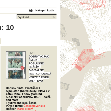
Nákupní košík
m: 10
DVD
DOBRÝ VOJÁK
ŠVEJK +
POSLUŠNĚ
HLÁSÍM -
DIGITÁLNĚ
RESTAUROVANÁ
VERZE Z ROKU
2017 - DVD
Bonusy / info: Prosťáček /
Simpleton (Karel Steklý, 1945) + V
pátek ráno / Friday Morning
(Zdeněk Podskalský, 1957) + další /
and more
Titulky: anglické, české
Původ filmu:
Československo
Režisér:
Karel Steklý