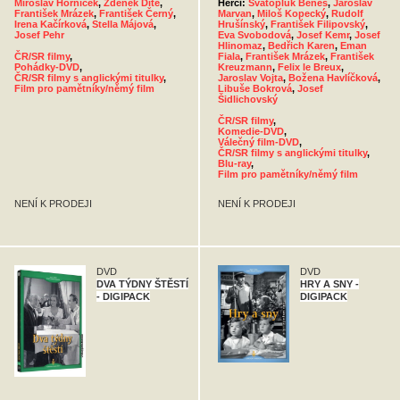
Miroslav Horníček
,
Zdeněk Dítě
,
Herci:
Svatopluk Beneš
,
Jaroslav
František Mrázek
,
František Černý
,
Marvan
,
Miloš Kopecký
,
Rudolf
Irena Kačírková
,
Stella Májová
,
Hrušínský
,
František Filipovský
,
Josef Pehr
Eva Svobodová
,
Josef Kemr
,
Josef
Hlinomaz
,
Bedřich Karen
,
Eman
ČR/SR filmy
,
Fiala
,
František Mrázek
,
František
Pohádky-DVD
,
Kreuzmann
,
Felix le Breux
,
ČR/SR filmy s anglickými titulky
,
Jaroslav Vojta
,
Božena Havlíčková
,
Film pro pamětníky/němý film
Libuše Bokrová
,
Josef
Šidlichovský
ČR/SR filmy
,
Komedie-DVD
,
Válečný film-DVD
,
ČR/SR filmy s anglickými titulky
,
Blu-ray
,
Film pro pamětníky/němý film
NENÍ K PRODEJI
NENÍ K PRODEJI
DVD
DVD
DVA TÝDNY ŠTĚSTÍ
HRY A SNY -
- DIGIPACK
DIGIPACK