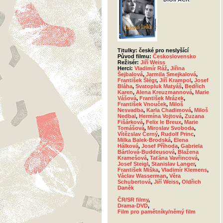
Titulky: české pro neslyšící
Původ filmu:
Československo
Režisér:
Jiří Weiss
Herci:
Vladimír Ráž
,
Jiřina
Šejbalová
,
Jarmila Smejkalová
,
František Šlégr
,
Jiří Krampol
,
Josef
Bláha
,
Svatopluk Matyáš
,
Bedřich
Karen
,
Alena Kreuzmannová
,
Marie
Vášová
,
František Mrázek
,
František Vnouček
,
Miloš
Nesvadba
,
Karla Chadimová
,
Miloš
Nedbal
,
Hermína Vojtová
,
Zuzana
Fišárková
,
Felix le Breux
,
Marie
Tomášová
,
Miroslav Svoboda
,
Vítězslav Černý
,
Rudolf Princ
,
Milka Balek-Brodská
,
Elena
Hálková
,
Josef Příhoda
,
Gabriela
Bártlová-Buddeusová
,
Blažena
Kramešová
,
Taťána Vavřincová
,
Josef Steigl
,
Stanislav Langer
,
František Miška
,
Vladimír Klemens
,
Václav Wasserman
,
Věra
Schubertová
,
Jiří Weiss
,
Oldřich
Daněk
ČR/SR filmy
,
Drama-DVD
,
Film pro pamětníky/němý film