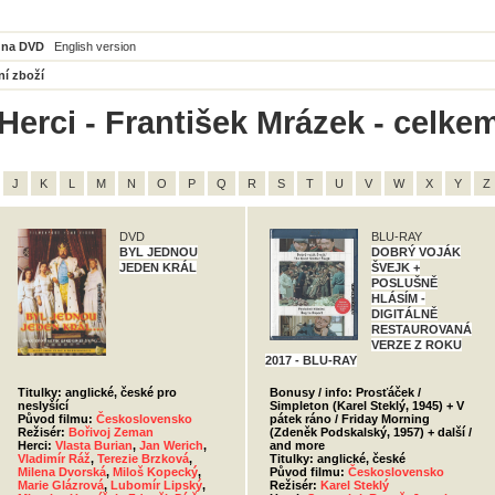
 na DVD
English version
ní zboží
Herci - František Mrázek - celke
J
K
L
M
N
O
P
Q
R
S
T
U
V
W
X
Y
Z
DVD
BLU-RAY
BYL JEDNOU
DOBRÝ VOJÁK
JEDEN KRÁL
ŠVEJK +
POSLUŠNĚ
HLÁSÍM -
DIGITÁLNĚ
RESTAUROVANÁ
VERZE Z ROKU
2017 - BLU-RAY
Titulky: anglické, české pro
Bonusy / info: Prosťáček /
neslyšící
Simpleton (Karel Steklý, 1945) + V
Původ filmu:
Československo
pátek ráno / Friday Morning
Režisér:
Bořivoj Zeman
(Zdeněk Podskalský, 1957) + další /
Herci:
Vlasta Burian
,
Jan Werich
,
and more
Vladimír Ráž
,
Terezie Brzková
,
Titulky: anglické, české
Milena Dvorská
,
Miloš Kopecký
,
Původ filmu:
Československo
Marie Glázrová
,
Lubomír Lipský
,
Režisér:
Karel Steklý