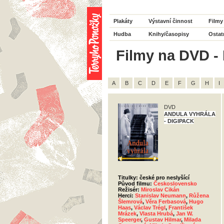
Plakáty
Výstavní činnost
Filmy
Hudba
Knihy/časopisy
Ostat
Filmy na DVD - 
A
B
C
D
E
F
G
H
I
DVD
ANDULA VYHRÁLA
- DIGIPACK
Titulky: české pro neslyšící
Původ filmu:
Československo
Režisér:
Miroslav Cikán
Herci:
Stanislav Neumann
,
Růžena
Šlemrová
,
Věra Ferbasová
,
Hugo
Haas
,
Václav Trégl
,
František
Mrázek
,
Vlasta Hrubá
,
Jan W.
Speerger
,
Gustav Hilmar
,
Milada