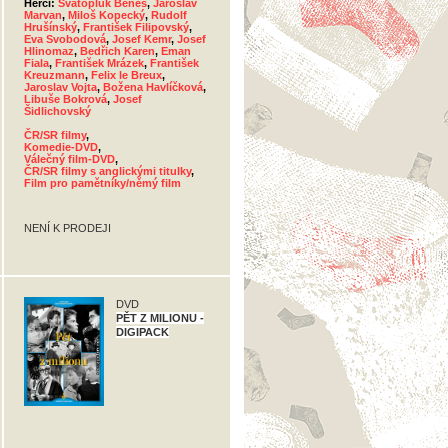
Herci:
Svatopluk Beneš
,
Jaroslav
Marvan
,
Miloš Kopecký
,
Rudolf
Hrušínský
,
František Filipovský
,
Eva Svobodová
,
Josef Kemr
,
Josef
Hlinomaz
,
Bedřich Karen
,
Eman
Fiala
,
František Mrázek
,
František
Kreuzmann
,
Felix le Breux
,
Jaroslav Vojta
,
Božena Havlíčková
,
Libuše Bokrová
,
Josef
Šidlichovský
ČR/SR filmy
,
Komedie-DVD
,
Válečný film-DVD
,
ČR/SR filmy s anglickými titulky
,
Film pro pamětníky/němý film
NENÍ K PRODEJI
DVD
PĚT Z MILIONU -
DIGIPACK