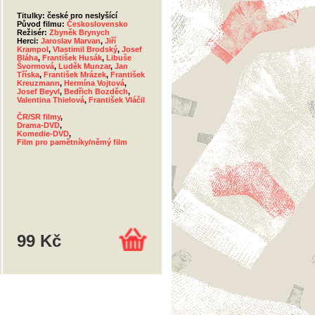
Titulky: české pro neslyšící
Původ filmu:
Československo
Režisér:
Zbyněk Brynych
Herci:
Jaroslav Marvan
,
Jiří
Krampol
,
Vlastimil Brodský
,
Josef
Bláha
,
František Husák
,
Libuše
Švormová
,
Luděk Munzar
,
Jan
Tříska
,
František Mrázek
,
František
Kreuzmann
,
Hermína Vojtová
,
Josef Beyvl
,
Bedřich Bozděch
,
Valentina Thielová
,
František Vláčil
ČR/SR filmy
,
Drama-DVD
,
Komedie-DVD
,
Film pro pamětníky/němý film
99 Kč