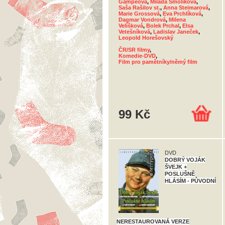
Gampeová
,
Milada Smolíková
,
Saša Rašilov st.
,
Anna Steimarová
,
Marie Grossová
,
Eva Prchlíková
,
Dagmar Vondrová
,
Milena
Velíšková
,
Bolek Prchal
,
Elsa
Vetešníková
,
Ladislav Janeček
,
Leopold Horešovský
ČR/SR filmy
,
Komedie-DVD
,
Film pro pamětníky/němý film
99 Kč
DVD
DOBRÝ VOJÁK
ŠVEJK +
POSLUŠNĚ
HLÁSÍM - PŮVODNÍ
NERESTAUROVANÁ VERZE