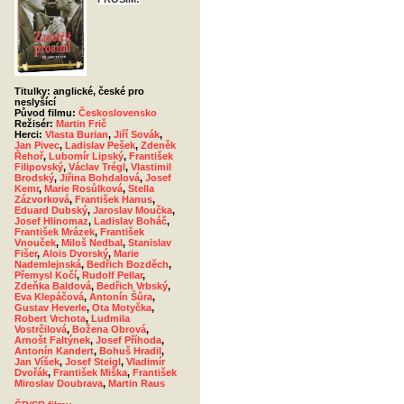
Titulky: anglické, české pro
neslyšící
Původ filmu:
Československo
Režisér:
Martin Frič
Herci:
Vlasta Burian
,
Jiří Sovák
,
Jan Pivec
,
Ladislav Pešek
,
Zdeněk
Řehoř
,
Lubomír Lipský
,
František
Filipovský
,
Václav Trégl
,
Vlastimil
Brodský
,
Jiřina Bohdalová
,
Josef
Kemr
,
Marie Rosůlková
,
Stella
Zázvorková
,
František Hanus
,
Eduard Dubský
,
Jaroslav Moučka
,
Josef Hlinomaz
,
Ladislav Boháč
,
František Mrázek
,
František
Vnouček
,
Miloš Nedbal
,
Stanislav
Fišer
,
Alois Dvorský
,
Marie
Nademlejnská
,
Bedřich Bozděch
,
Přemysl Kočí
,
Rudolf Pellar
,
Zdeňka Baldová
,
Bedřich Vrbský
,
Eva Klepáčová
,
Antonín Šůra
,
Gustav Heverle
,
Ota Motyčka
,
Robert Vrchota
,
Ludmila
Vostrčilová
,
Božena Obrová
,
Arnošt Faltýnek
,
Josef Příhoda
,
Antonín Kandert
,
Bohuš Hradil
,
Jan Víšek
,
Josef Steigl
,
Vladimír
Dvořák
,
František Miška
,
František
Miroslav Doubrava
,
Martin Raus