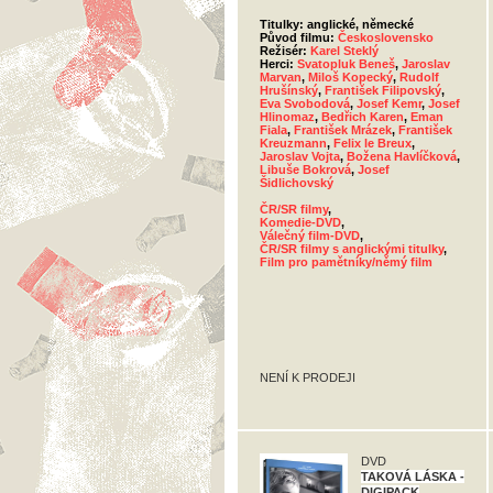
Titulky: anglické, německé
Původ filmu:
Československo
Režisér:
Karel Steklý
Herci:
Svatopluk Beneš
,
Jaroslav
Marvan
,
Miloš Kopecký
,
Rudolf
Hrušínský
,
František Filipovský
,
Eva Svobodová
,
Josef Kemr
,
Josef
Hlinomaz
,
Bedřich Karen
,
Eman
Fiala
,
František Mrázek
,
František
Kreuzmann
,
Felix le Breux
,
Jaroslav Vojta
,
Božena Havlíčková
,
Libuše Bokrová
,
Josef
Šidlichovský
ČR/SR filmy
,
Komedie-DVD
,
Válečný film-DVD
,
ČR/SR filmy s anglickými titulky
,
Film pro pamětníky/němý film
NENÍ K PRODEJI
DVD
TAKOVÁ LÁSKA -
DIGIPACK