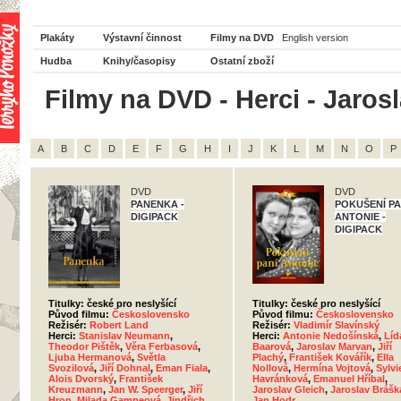
Plakáty
Výstavní činnost
Filmy na DVD
English version
Hudba
Knihy/časopisy
Ostatní zboží
Filmy na DVD - Herci - Jaros
A
B
C
D
E
F
G
H
I
J
K
L
M
N
O
P
DVD
DVD
PANENKA -
POKUŠENÍ PA
DIGIPACK
ANTONIE -
DIGIPACK
Titulky: české pro neslyšící
Titulky: české pro neslyšící
Původ filmu:
Československo
Původ filmu:
Československo
Režisér:
Robert Land
Režisér:
Vladimír Slavínský
Herci:
Stanislav Neumann
,
Herci:
Antonie Nedošínská
,
Líd
Theodor Pištěk
,
Věra Ferbasová
,
Baarová
,
Jaroslav Marvan
,
Jiří
Ljuba Hermanová
,
Světla
Plachý
,
František Kovářík
,
Ella
Svozilová
,
Jiří Dohnal
,
Eman Fiala
,
Nollová
,
Hermína Vojtová
,
Sylvi
Alois Dvorský
,
František
Havránková
,
Emanuel Hříbal
,
Kreuzmann
,
Jan W. Speerger
,
Jiří
Jaroslav Gleich
,
Jaroslav Brášk
Hron
,
Milada Gampeová
,
Jindřich
Jan Hodr