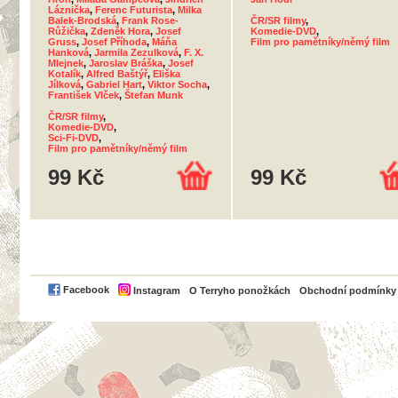
Láznička
,
Ferenc Futurista
,
Milka
Balek-Brodská
,
Frank Rose-
ČR/SR filmy
,
Růžička
,
Zdeněk Hora
,
Josef
Komedie-DVD
,
Gruss
,
Josef Příhoda
,
Máňa
Film pro pamětníky/němý film
Hanková
,
Jarmila Zezulková
,
F. X.
Mlejnek
,
Jaroslav Bráška
,
Josef
Kotalík
,
Alfred Baštýř
,
Eliška
Jílková
,
Gabriel Hart
,
Viktor Socha
,
František Vlček
,
Štefan Munk
ČR/SR filmy
,
Komedie-DVD
,
Sci-Fi-DVD
,
Film pro pamětníky/němý film
99 Kč
99 Kč
PayPal
Facebook
Instagram
O Terryho ponožkách
Obchodní podmínky