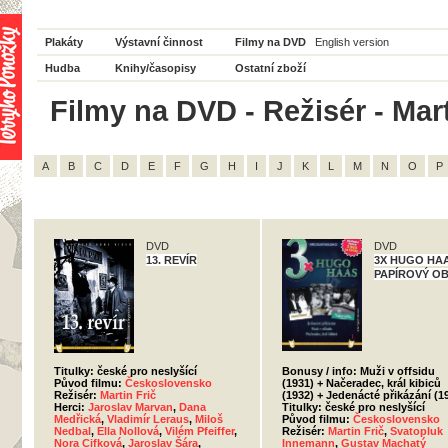
Plakáty
Výstavní činnost
Filmy na DVD
English version
Hudba
Knihy/časopisy
Ostatní zboží
Filmy na DVD - Režisér - Mart
A
B
C
D
E
F
G
H
I
J
K
L
M
N
O
P
DVD
DVD
13. REVÍR
3X HUGO HAAS
PAPÍROVÝ O
Titulky: české pro neslyšící
Bonusy / info: Muži v offsidu
Původ filmu:
Československo
(1931) + Načeradec, král kibiců
Režisér:
Martin Frič
(1932) + Jedenácté přikázání (1
Herci:
Jaroslav Marvan
,
Dana
Titulky: české pro neslyšící
Medřická
,
Vladimír Leraus
,
Miloš
Původ filmu:
Československo
Nedbal
,
Ella Nollová
,
Vilém Pfeiffer
,
Režisér:
Martin Frič
,
Svatopluk
Nora Cifková
,
Jaroslav Šára
,
Innemann
,
Gustav Machatý