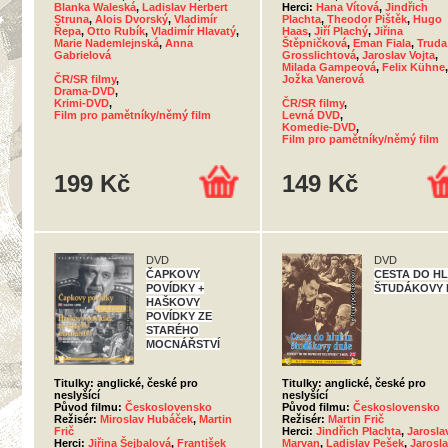
Blanka Waleská
,
Ladislav Herbert
Herci:
Hana Vítová
,
Jindřich
Struna
,
Alois Dvorský
,
Vladimír
Plachta
,
Theodor Pištěk
,
Hugo
Řepa
,
Otto Rubík
,
Vladimír Hlavatý
,
Haas
,
Jiří Plachý
,
Jiřina
Marie Nademlejnská
,
Anna
Štěpničková
,
Eman Fiala
,
Truda
Gabrielová
Grosslichtová
,
Jaroslav Vojta
,
Milada Gampeová
,
Felix Kühne
,
ČR/SR filmy
,
Jožka Vanerová
Drama-DVD
,
Krimi-DVD
,
ČR/SR filmy
,
Film pro pamětníky/němý film
Levná DVD
,
Komedie-DVD
,
Film pro pamětníky/němý film
199 Kč
149 Kč
DVD
DVD
ČAPKOVY
CESTA DO H
POVÍDKY +
ŠTUDÁKOVY 
HAŠKOVY
POVÍDKY ZE
STARÉHO
MOCNÁŘSTVÍ
Titulky: anglické, české pro
Titulky: anglické, české pro
neslyšící
neslyšící
Původ filmu:
Československo
Původ filmu:
Československo
Režisér:
Miroslav Hubáček
,
Martin
Režisér:
Martin Frič
Frič
Herci:
Jindřich Plachta
,
Jarosla
Herci:
Jiřina Šejbalová
,
František
Marvan
,
Ladislav Pešek
,
Jarosl