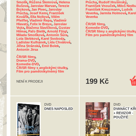
Smolík
,
Růžena Šlemrová
,
Helena
Průcha
,
Rudolf Hrušínský
,
Bušová
,
Jaroslav Marvan
,
Terezie
František Vnouček
,
Miloš Nedb
Brzková
,
Jan Pivec
,
Jaroslav
František Kreuzmann
,
Ludvík
Průcha
,
Josef Kemr
,
František
Veverka
,
Jarmila Holmová
,
Kare
Kovářík
,
Ella Nollová
,
Vilém
Veverka
Pfeiffer
,
Vladimír Řepa
,
Vladimír
Hlavatý
,
Felix le Breux
,
Jaroslav
ČR/SR filmy
,
Vojta
,
Blažena Slavíčková
,
Gustav
Komedie-DVD
,
Hilmar
,
Paľo Bielik
,
Arnold Flögl
,
ČR/SR filmy s anglickými titulk
Milada Smolíková
,
Antonín Šůra
,
Film pro pamětníky/němý film
Lola Skrbková
,
Karel Svoboda
,
Ladislav Kulhánek
,
Lída Chválová
,
Jiřina Stránská
,
Emil Bolek
,
Antonín Jirsa
ČR/SR filmy
,
Drama-DVD
,
Komedie-DVD
,
ČR/SR filmy s anglickými titulky
,
Film pro pamětníky/němý film
199 Kč
NENÍ K PRODEJI
DVD
DVD
DNES NAPOSLED
DVANÁCT KŘ
+ REVIZOR -
POUŽITÉ