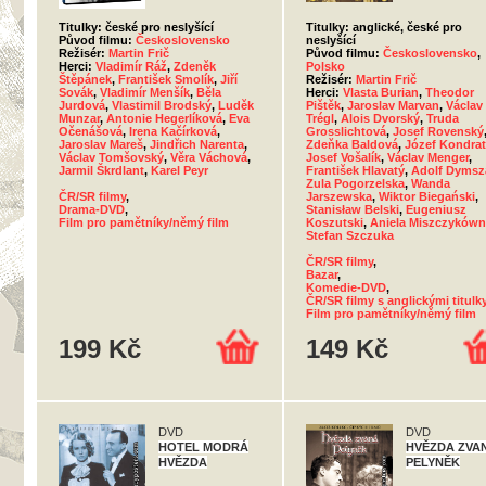
Titulky: české pro neslyšící
Titulky: anglické, české pro
Původ filmu:
Československo
neslyšící
Režisér:
Martin Frič
Původ filmu:
Československo
,
Herci:
Vladimír Ráž
,
Zdeněk
Polsko
Štěpánek
,
František Smolík
,
Jiří
Režisér:
Martin Frič
Sovák
,
Vladimír Menšík
,
Běla
Herci:
Vlasta Burian
,
Theodor
Jurdová
,
Vlastimil Brodský
,
Luděk
Pištěk
,
Jaroslav Marvan
,
Václav
Munzar
,
Antonie Hegerlíková
,
Eva
Trégl
,
Alois Dvorský
,
Truda
Očenášová
,
Irena Kačírková
,
Grosslichtová
,
Josef Rovenský
Jaroslav Mareš
,
Jindřich Narenta
,
Zdeňka Baldová
,
Józef Kondrat
Václav Tomšovský
,
Věra Váchová
,
Josef Vošalík
,
Václav Menger
,
Jarmil Škrdlant
,
Karel Peyr
František Hlavatý
,
Adolf Dymsz
Zula Pogorzelska
,
Wanda
ČR/SR filmy
,
Jarszewska
,
Wiktor Biegański
,
Drama-DVD
,
Stanisław Belski
,
Eugeniusz
Film pro pamětníky/němý film
Koszutski
,
Aniela Miszczyków
Stefan Szczuka
ČR/SR filmy
,
Bazar
,
Komedie-DVD
,
ČR/SR filmy s anglickými titulk
Film pro pamětníky/němý film
199 Kč
149 Kč
DVD
DVD
HOTEL MODRÁ
HVĚZDA ZVA
HVĚZDA
PELYNĚK