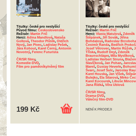
Titulky: české pro neslyšící
Titulky: české pro neslyšící
Původ filmu:
Československo
Režisér:
Martin Frič
Režisér:
Martin Frič
Herci:
Vlasta Matulová
,
Zdeněk
Herci:
Adina Mandlová
,
Nataša
Štěpánek
,
Jiří Sovák
,
Jiřina
Gollová
,
Theodor Pištěk
,
Oldřich
Bohdalová
,
Radoslav Brzoboha
Nový
,
Jan Pivec
,
Ladislav Pešek
,
Čestmír Řanda
,
Bedřich Prokoš
Jára Kohout
,
Karel Černý
,
Antonín
Josef Větrovec
,
Martin Růžek
,
J
Novotný
,
Ferenc Futurista
Tříska
,
Rudolf Deyl
,
Zdeněk
Braunschläger
,
Míla Myslíková
,
ČR/SR filmy
,
Ladislav Herbert Struna
,
Blažen
Komedie-DVD
,
Slavíčková
,
Jan Pohan
,
Jarosla
Film pro pamětníky/němý film
Mareš
,
Gustav Heverle
,
Bohumi
Švarc
,
Josef Šulc
,
Jaroslav Rau
Karel Houska
,
Jan Víšek
,
Štěpá
Bulejko
,
Ela Šilarová
,
Mirko Če
Karel Kocourek
,
Libuše Mincov
Jana Řídká
,
Věra Ublová
ČR/SR filmy
,
Drama-DVD
,
Válečný film-DVD
199 Kč
NENÍ K PRODEJI