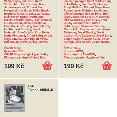
W. Speerger
,
Jiří Hron
,
Karel
Jan W. Speerger
,
Karel Schleichert
,
Schleichert
,
Felix Kühne
,
Roza
Felix Kühne
,
Jan Sviták
,
Vladimír
Schlesingerová
,
Eduard Šlégl
,
Pospíšil-Born
,
Eduard Šlégl
,
Karel
Helena Monczáková
,
Milka Balek-
Postranecký
,
Bohdan Lachman
,
Brodská
,
Olga Augustová
,
Václav
Václav Menger
,
Robert Ford
,
Emil
Mlčkovský
,
Robert Ford
,
Emil
Dlesk
,
Antonín Šolc
,
F. X. Mlejnek
,
Dlesk
,
Antonín Šolc
,
Josef Kotalík
,
Míla Svoboda
,
Josef Oliak
,
Fred
Gustav Čech
,
Máňa Ženíšková
,
Bulín
,
Gustav Čech
,
Alfred
Filip Balek-Brodský
,
Jindřich Edl
,
Schlesinger
,
Věkoslav Satoria
,
Ivo Richard Stuchlý
,
Josef
Martin Frič
,
Eva Jansenová
,
Arnold
Hořánek
,
Josef Kytka
,
Otto Heller
,
Reimann
,
Josef Rajský
,
Josef
Marie Pinusová
,
Alfred Schlesinger
,
Loskot
,
Otto Zahrádka
,
Josef Zora
,
Alois Charvát
,
Jan Hilbert Vávra
,
Viktor Nejedlý
,
Mario Karas
,
Josef
Růžena Jindrová
,
Eliška Jílková
Kumok
,
Jára Beneš
,
Julius Baťha
ČR/SR filmy
,
ČR/SR filmy
,
Komedie-DVD
,
Komedie-DVD
,
ČR/SR filmy s anglickými titulky
,
Dobrodružný film-DVD
,
Film pro pamětníky/němý film
Film pro pamětníky/němý film
199 Kč
199 Kč
DVD
TONKA ŠIBENICE