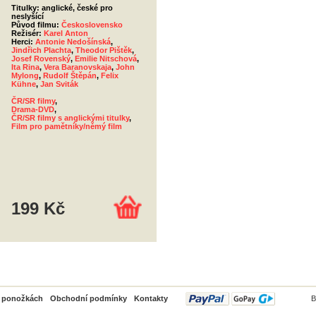
Titulky: anglické, české pro
neslyšící
Původ filmu:
Československo
Režisér:
Karel Anton
Herci:
Antonie Nedošínská
,
Jindřich Plachta
,
Theodor Pištěk
,
Josef Rovenský
,
Emilie Nitschová
,
Ita Rina
,
Vera Baranovskaja
,
John
Mylong
,
Rudolf Štěpán
,
Felix
Kühne
,
Jan Sviták
ČR/SR filmy
,
Drama-DVD
,
ČR/SR filmy s anglickými titulky
,
Film pro pamětníky/němý film
199 Kč
PayPal
o ponožkách
Obchodní podmínky
Kontakty
B