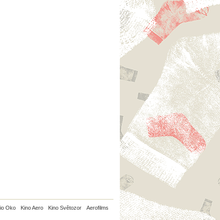
io Oko
Kino Aero
Kino Světozor
Aerofilms