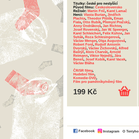
Titulky: české pro neslyšící
Původ filmu:
Československo
Režisér:
Martin Frič
,
Karel Lamač
Herci:
Vlasta Burian
,
Jindřich
Plachta
,
Theodor Pištěk
,
Eman
Fiala
,
Otto Rubík
,
Přemysl Pražský
,
Anny Ondráková
,
Jan Richter
,
Josef Rovenský
,
Jan W. Speerger
,
Karel Schleichert
,
Felix Kühne
,
Jan
Sviták
,
Roza Schlesingerová
,
Václav Menger
,
Olga Augustová
,
Robert Ford
,
Rudolf Antonín
Dvorský
,
Václav Žichovský
,
Alfred
Baštýř
,
Alois Charvát
,
Arnold
Reimann
,
Viktor Nejedlý
,
Jára
Beneš
,
Josef Kobík
,
Karel Vacek
,
Václav Bláha
ČR/SR filmy
,
Hudební film
,
Komedie-DVD
,
Film pro pamětníky/němý film
199 Kč
Facebook
Instagram
O Terryh