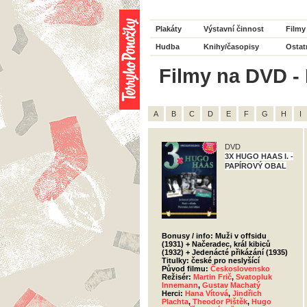
Plakáty
Výstavní činnost
Filmy
Hudba
Knihy/časopisy
Ostat
Filmy na DVD - 
A
B
C
D
E
F
G
H
I
DVD
3X HUGO HAAS I. -
PAPÍROVÝ OBAL
Bonusy / info: Muži v offsidu
(1931) + Načeradec, král kibiců
(1932) + Jedenácté přikázání (1935)
Titulky: české pro neslyšící
Původ filmu:
Československo
Režisér:
Martin Frič
,
Svatopluk
Innemann
,
Gustav Machatý
Herci:
Hana Vítová
,
Jindřich
Plachta
,
Theodor Pištěk
,
Hugo