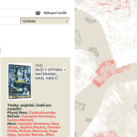
Nákupní košík
DVD
MUŽI V OFFSIDU +
NAČERADEC,
KRÁL KIBICŮ
Titulky: anglické, české pro
neslyšící
Původ filmu:
Československo
Režisér:
Svatopluk Innemann
,
Gustav Machatý
Herci:
Stanislav Neumann
,
Hana
Vítová
,
Jindřich Plachta
,
Theodor
Pištěk
,
Růžena Šlemrová
,
Hugo
Haas
,
Jaroslav Marvan
,
Jiřina