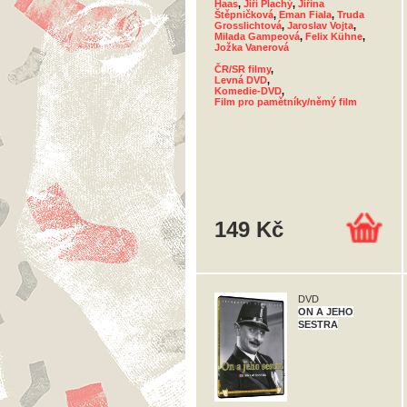
Haas
,
Jiří Plachý
,
Jiřina
Štěpničková
,
Eman Fiala
,
Truda
Grosslichtová
,
Jaroslav Vojta
,
Milada Gampeová
,
Felix Kühne
,
Jožka Vanerová
ČR/SR filmy
,
Levná DVD
,
Komedie-DVD
,
Film pro pamětníky/němý film
149 Kč
DVD
ON A JEHO
SESTRA