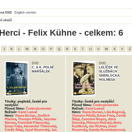
 na DVD
English version
ní zboží
Herci - Felix Kühne - celkem: 6
J
K
L
M
N
O
P
Q
R
S
T
U
V
W
X
Y
Z
DVD
DVD
C. A K. POLNÍ
LELÍČEK VE
MARŠÁLEK
SLUŽBÁCH
SHERLOCKA
HOLMESA
Titulky: anglické, české pro
Titulky: české pro neslyšící
neslyšící
Původ filmu:
Československo
Původ filmu:
Československo
Režisér:
Karel Lamač
Režisér:
Karel Lamač
Herci:
Vlasta Burian
,
Lída Baarová
,
Herci:
Vlasta Burian
,
Jindřich
Theodor Pištěk
,
Eman Fiala
,
Čeněk
Plachta
,
Theodor Pištěk
,
Jaroslav
Šlégl
,
Zvonimir Rogoz
,
Alois
Marvan
,
František Filipovský
,
Dvorský
,
Přemysl Pražský
,
Betty
Eman Fiala
,
Alexander Třebovský
,
Kysilková
,
Jan Richter
,
Josef
Čeněk Šlégl
,
Josef Rovenský
,
Jan
Rovenský
,
Kamila Rosenkranzová
,