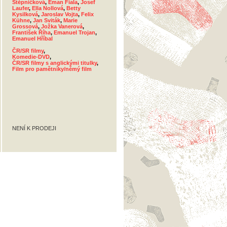
Štěpničková
,
Eman Fiala
,
Josef
Laufer
,
Ella Nollová
,
Betty
Kysilková
,
Jaroslav Vojta
,
Felix
Kühne
,
Jan Sviták
,
Marie
Grossová
,
Jožka Vanerová
,
František Říha
,
Emanuel Trojan
,
Emanuel Hříbal
ČR/SR filmy
,
Komedie-DVD
,
ČR/SR filmy s anglickými titulky
,
Film pro pamětníky/němý film
NENÍ K PRODEJI