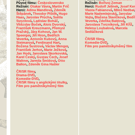
Původ filmu:
Československo
Režisér:
Bořivoj Zeman
Režisér:
Otakar Vávra
,
Martin Frič
Herci:
Rudolf Jelínek
,
Josef Ke
Herci:
Adina Mandlová
,
Zdeněk
Vlasta Fabianová
,
Miloš Nedbal
Štěpánek
,
Theodor Pištěk
,
Hugo
Marie Nademlejnská
,
Jaroslav
Haas
,
Jaroslav Průcha
,
Světla
Vojta
,
Blažena Slavíčková
,
Bedř
Svozilová
,
Ladislav Boháč
,
Veverka
,
Zdeňka Baldová
,
Vítězslav Boček
,
Alois Dvorský
,
Jaroslava Tvrzníková
,
Jiří Kříž
,
František Kreuzmann
,
Přemysl
Helena Loubalová
,
Marcela
Pražský
,
Jára Kohout
,
Jan W.
Sedláčková
Speerger
,
Jiří Hron
,
Bedřich
Veverka
,
Antonín Kubový
,
Anna
ČR/SR filmy
,
Steimarová
,
Ferdinand Hart
,
Komedie-DVD
,
Božena Šustrová
,
Václav Menger
,
Film pro pamětníky/němý film
František Jerhot
,
Marie Ježková
,
Jan Hodr
,
Jaroslava Skorkovská
,
Karel Český
,
Gustav Čech
,
Josef
Waltner
,
Jarmila Šmídová
,
Otto
Ballon
,
Zdeněk Gina Hašler
ČR/SR filmy
,
Drama-DVD
,
Komedie-DVD
,
ČR/SR filmy s anglickými titulky
,
Film pro pamětníky/němý film