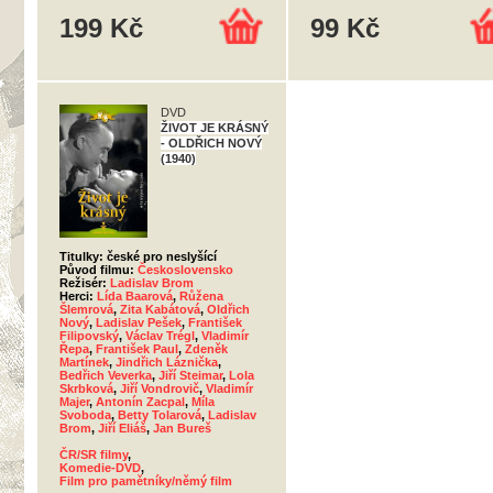
199 Kč
99 Kč
DVD
ŽIVOT JE KRÁSNÝ
- OLDŘICH NOVÝ
(1940)
Titulky: české pro neslyšící
Původ filmu:
Československo
Režisér:
Ladislav Brom
Herci:
Lída Baarová
,
Růžena
Šlemrová
,
Zita Kabátová
,
Oldřich
Nový
,
Ladislav Pešek
,
František
Filipovský
,
Václav Trégl
,
Vladimír
Řepa
,
František Paul
,
Zdeněk
Martínek
,
Jindřich Láznička
,
Bedřich Veverka
,
Jiří Steimar
,
Lola
Skrbková
,
Jiří Vondrovič
,
Vladimír
Majer
,
Antonín Zacpal
,
Míla
Svoboda
,
Betty Tolarová
,
Ladislav
Brom
,
Jiří Eliáš
,
Jan Bureš
ČR/SR filmy
,
Komedie-DVD
,
Film pro pamětníky/němý film