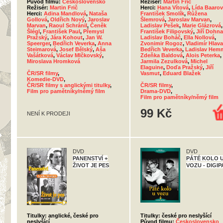
Původ filmu:
Československo
Režisér:
Martin Frič
Režisér:
Martin Frič
Herci:
Hana Vítová
,
Lída Baaro
Herci:
Adina Mandlová
,
Nataša
František Smolík
,
Růžena
Gollová
,
Oldřich Nový
,
Jaroslav
Šlemrová
,
Jaroslav Marvan
,
Marvan
,
Raoul Schránil
,
Čeněk
Ladislav Pešek
,
Marie Glázrová
,
Šlégl
,
František Paul
,
Přemysl
František Filipovský
,
Jiří Dohna
Pražský
,
Jára Kohout
,
Jan W.
Ladislav Boháč
,
Ella Nollová
,
Speerger
,
Bedřich Veverka
,
Anna
Zvonimir Rogoz
,
Vladimír Hlava
Steimarová
,
Josef Bělský
,
Aša
Bedřich Veverka
,
Ladislav Hem
Vašátková
,
Václav Mlčkovský
,
Zdeňka Baldová
,
Alois Peterka
,
Miroslava Hromková
Jarmila Zezulková
,
Michel
Elaguine
,
Doďa Pražský
,
Jiří
ČR/SR filmy
,
Vasmut
,
Eduard Blažek
Komedie-DVD
,
ČR/SR filmy s anglickými titulky
,
ČR/SR filmy
,
Film pro pamětníky/němý film
Drama-DVD
,
Film pro pamětníky/němý film
99 Kč
NENÍ K PRODEJI
DVD
DVD
PANENSTVÍ +
PÁTÉ KOLO 
ŽIVOT JE PES
VOZU - DIGI
Titulky: anglické, české pro
Titulky: české pro neslyšící
neslyšící
Původ filmu:
Československo