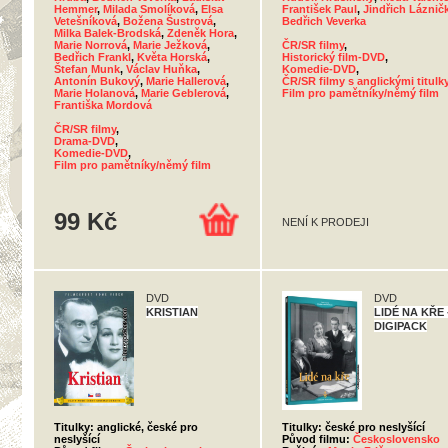
Hemmer
,
Milada Smolíková
,
Elsa
František Paul
,
Jindřich Láznič
Vetešníková
,
Božena Šustrová
,
Bedřich Veverka
Milka Balek-Brodská
,
Zdeněk Hora
,
Marie Norrová
,
Marie Ježková
,
ČR/SR filmy
,
Bedřich Frankl
,
Květa Horská
,
Historický film-DVD
,
Štefan Munk
,
Václav Huňka
,
Komedie-DVD
,
Antonín Bukový
,
Marie Hallerová
,
ČR/SR filmy s anglickými titulk
Marie Holanová
,
Marie Geblerová
,
Film pro pamětníky/němý film
Františka Mordová
ČR/SR filmy
,
Drama-DVD
,
Komedie-DVD
,
Film pro pamětníky/němý film
99 Kč
NENÍ K PRODEJI
DVD
DVD
KRISTIAN
LIDÉ NA KŘE 
DIGIPACK
Titulky: anglické, české pro
Titulky: české pro neslyšící
neslyšící
Původ filmu:
Československo