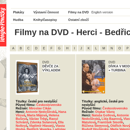
Plakáty
Výstavní činnost
Filmy na DVD
English version
Hudba
Knihy/časopisy
Ostatní zboží
Filmy na DVD - Herci - Bedři
A
B
C
D
E
F
G
H
I
J
K
L
M
N
O
P
DVD
DVD
DĚVČE ZA
DÍVKA V MO
VÝKLADEM
+ TURBINA
Titulky: české pro neslyšící
Titulky: anglické, české pro
Původ filmu:
Československo
neslyšící
Režisér:
Miroslav Cikán
Původ filmu:
Československo
Herci:
Antonie Nedošínská
,
Hana
Režisér:
Otakar Vávra
Vítová
,
Marta Májová
,
Helena
Herci:
Nataša Gollová
,
Antonie
Bušová
,
Václav Trégl
,
Raoul
Nedošínská
,
Lída Baarová
,
Vlas
Schránil
,
Zdenka Sulanová
,
Ella
Matulová
,
František Smolík
,
Nollová
,
Vladimír Hlavatý
,
Vlasta
Růžena Šlemrová
,
Oldřich Nov
Hrubá
,
Bedřich Veverka
,
Ladislav
Rudolf Hrušínský
,
Meda Valent