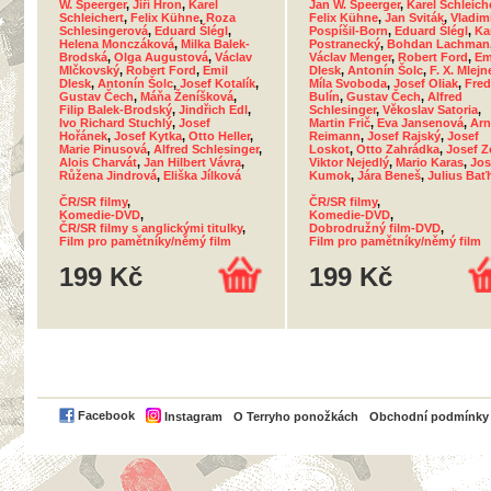
W. Speerger
,
Jiří Hron
,
Karel
Jan W. Speerger
,
Karel Schleich
Schleichert
,
Felix Kühne
,
Roza
Felix Kühne
,
Jan Sviták
,
Vladim
Schlesingerová
,
Eduard Šlégl
,
Pospíšil-Born
,
Eduard Šlégl
,
Ka
Helena Monczáková
,
Milka Balek-
Postranecký
,
Bohdan Lachman
Brodská
,
Olga Augustová
,
Václav
Václav Menger
,
Robert Ford
,
Em
Mlčkovský
,
Robert Ford
,
Emil
Dlesk
,
Antonín Šolc
,
F. X. Mlejn
Dlesk
,
Antonín Šolc
,
Josef Kotalík
,
Míla Svoboda
,
Josef Oliak
,
Fred
Gustav Čech
,
Máňa Ženíšková
,
Bulín
,
Gustav Čech
,
Alfred
Filip Balek-Brodský
,
Jindřich Edl
,
Schlesinger
,
Věkoslav Satoria
,
Ivo Richard Stuchlý
,
Josef
Martin Frič
,
Eva Jansenová
,
Arn
Hořánek
,
Josef Kytka
,
Otto Heller
,
Reimann
,
Josef Rajský
,
Josef
Marie Pinusová
,
Alfred Schlesinger
,
Loskot
,
Otto Zahrádka
,
Josef Z
Alois Charvát
,
Jan Hilbert Vávra
,
Viktor Nejedlý
,
Mario Karas
,
Jos
Růžena Jindrová
,
Eliška Jílková
Kumok
,
Jára Beneš
,
Julius Bať
ČR/SR filmy
,
ČR/SR filmy
,
Komedie-DVD
,
Komedie-DVD
,
ČR/SR filmy s anglickými titulky
,
Dobrodružný film-DVD
,
Film pro pamětníky/němý film
Film pro pamětníky/němý film
199 Kč
199 Kč
PayPal
Facebook
Instagram
O Terryho ponožkách
Obchodní podmínky