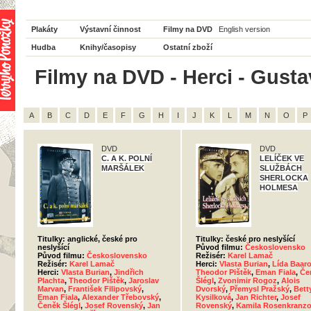
Plakáty
Výstavní činnost
Filmy na DVD
English version
Hudba
Knihy/časopisy
Ostatní zboží
Filmy na DVD - Herci - Gusta
A
B
C
D
E
F
G
H
I
J
K
L
M
N
O
P
DVD
DVD
C. A K. POLNÍ
LELÍČEK VE
MARŠÁLEK
SLUŽBÁCH
SHERLOCKA
HOLMESA
Titulky: anglické, české pro
Titulky: české pro neslyšící
neslyšící
Původ filmu:
Československo
Původ filmu:
Československo
Režisér:
Karel Lamač
Režisér:
Karel Lamač
Herci:
Vlasta Burian
,
Lída Baar
Herci:
Vlasta Burian
,
Jindřich
Theodor Pištěk
,
Eman Fiala
,
Če
Plachta
,
Theodor Pištěk
,
Jaroslav
Šlégl
,
Zvonimir Rogoz
,
Alois
Marvan
,
František Filipovský
,
Dvorský
,
Přemysl Pražský
,
Bett
Eman Fiala
,
Alexander Třebovský
,
Kysilková
,
Jan Richter
,
Josef
Čeněk Šlégl
,
Josef Rovenský
,
Jan
Rovenský
,
Kamila Rosenkranz