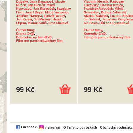
Dubský
,
Jana Kasanová
,
Martin
Vladimír Menšík
,
Radovan
Růžek
,
Jan Přeučil
,
Miloš
Lukavský
,
Otomar Krejča
,
Nesvadba
,
Jan Skopeček
,
Stanislav
František Vnouček
,
Miloš
Fišer
,
Josef Beyvl
,
Miloš Vavruška
,
Nesvadba
,
Bohuš Záhorský
,
Jindřich Narenta
,
Ludvík Veselý
,
Blanka Waleská
,
Zuzana Stivín
Jan Kaiser
,
Jiří Michný
,
Harald
Jiří Sehnal
,
Jaroslava Panýrkov
Štipka
,
Michal Kulič
,
Ema Skálová
Ivo Palec
,
Růžena Lysenková
ČR/SR filmy
,
ČR/SR filmy
,
Drama-DVD
,
Komedie-DVD
,
Dobrodružný film-DVD
,
Film pro pamětníky/němý film
Film pro pamětníky/němý film
99 Kč
99 Kč
PayPal
Facebook
Instagram
O Terryho ponožkách
Obchodní podmínky