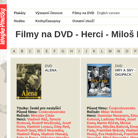
Plakáty
Výstavní činnost
Filmy na DVD
English version
Hudba
Knihy/časopisy
Ostatní zboží
Filmy na DVD - Herci - Miloš
A
B
C
D
E
F
G
H
I
J
K
L
M
N
O
P
DVD
DVD
ALENA
HRY A SNY -
DIGIPACK
Titulky: české pro neslyšící
Původ filmu:
Československo
Původ filmu:
Československo
Režisér:
Milan Vošmik
Režisér:
Miroslav Cikán
Herci:
Stanislav Neumann
,
Edu
Herci:
Vladimír Ráž
,
Terezie
Kohout
,
Ladislav Pešek
,
Josef
Brzková
,
Rudolf Hrušínský
,
Josef
Kemr
,
Martin Růžek
,
Michal
Kemr
,
Vladimír Leraus
,
Oleg Reif
,
Staninec
,
Miluška Baliová
,
Ema
Rudolf Deyl
,
Miloš Nesvadba
,
Fiala
,
František Mrázek
,
Vladimí
Vladimír Řepa
,
Vladimír Hlavatý
,
Hrubý
,
Eva Hrabětová
,
Františe
Felix le Breux
,
Vítězslav Vejražka
,
Vnouček
,
Miloš Nesvadba
,
Miri