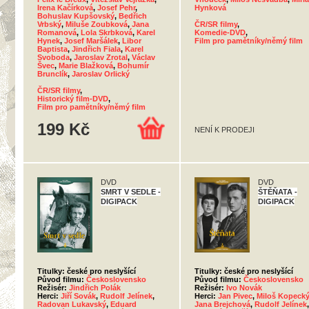
Irena Kačírková
,
Josef Pehr
,
Hynková
Bohuslav Kupšovský
,
Bedřich
Vrbský
,
Miluše Zoubková
,
Jana
ČR/SR filmy
,
Romanová
,
Lola Skrbková
,
Karel
Komedie-DVD
,
Hynek
,
Josef Maršálek
,
Libor
Film pro pamětníky/němý film
Baptista
,
Jindřich Fiala
,
Karel
Svoboda
,
Jaroslav Zrotal
,
Václav
Švec
,
Marie Blažková
,
Bohumír
Brunclík
,
Jaroslav Orlický
ČR/SR filmy
,
Historický film-DVD
,
Film pro pamětníky/němý film
199 Kč
NENÍ K PRODEJI
DVD
DVD
SMRT V SEDLE -
ŠTĚŇATA -
DIGIPACK
DIGIPACK
Titulky: české pro neslyšící
Titulky: české pro neslyšící
Původ filmu:
Československo
Původ filmu:
Československo
Režisér:
Jindřich Polák
Režisér:
Ivo Novák
Herci:
Jiří Sovák
,
Rudolf Jelínek
,
Herci:
Jan Pivec
,
Miloš Kopeck
Radovan Lukavský
,
Eduard
Jana Brejchová
,
Rudolf Jelínek
,