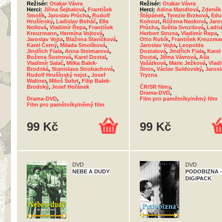
Režisér:
Otakar Vávra
Režisér:
Otakar Vávra
Herci:
Jiřina Šejbalová
,
František
Herci:
Adina Mandlová
,
Zdeněk
Smolík
,
Jaroslav Průcha
,
Rudolf
Štěpánek
,
Terezie Brzková
,
Edu
Hrušínský
,
Ladislav Boháč
,
Ella
Kohout
,
Růžena Nasková
,
Jaro
Nollová
,
Vladimír Řepa
,
František
Průcha
,
Světla Svozilová
,
Ladis
Kreuzmann
,
Hermína Vojtová
,
Herbert Struna
,
Vladimír Řepa
,
Jaroslav Vojta
,
Blažena Slavíčková
,
Otto Rubík
,
František Kreuzma
Karel Černý
,
Milada Smolíková
,
Jaroslav Vojta
,
Leopolda
Jindřich Fiala
,
Anna Steimarová
,
Dostalová
,
Jindřich Fiala
,
Karel
Božena Šustrová
,
Karel Dostal
,
Dostal
,
Jiřina Vávrová
,
Aša
Vladimír Salač
,
Milka Balek-
Vašátková
,
Marie Ježková
,
Vladi
Brodská
,
Stanislava Strobachová
,
Štros
,
Václav Suldovský
,
Jarosl
Rudolf Hrušínský nejst.
,
Josef
Tryzna
Waltner
,
Miloš Šubrt
,
Filip Balek-
Brodský
,
Josef Hořánek
ČR/SR filmy
,
Drama-DVD
,
Drama-DVD
,
Film pro pamětníky/němý film
Film pro pamětníky/němý film
99 Kč
99 Kč
DVD
DVD
NEBE A DUDY
PODOBIZNA -
DIGIPACK