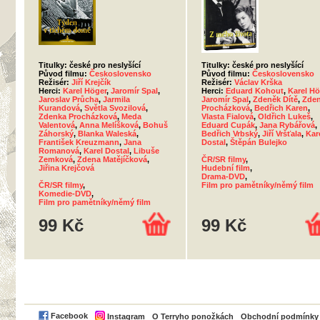
Titulky: české pro neslyšící
Titulky: české pro neslyšící
Původ filmu:
Československo
Původ filmu:
Československo
Režisér:
Jiří Krejčík
Režisér:
Václav Krška
Herci:
Karel Höger
,
Jaromír Spal
,
Herci:
Eduard Kohout
,
Karel Hö
Jaroslav Průcha
,
Jarmila
Jaromír Spal
,
Zdeněk Dítě
,
Zde
Kurandová
,
Světla Svozilová
,
Procházková
,
Bedřich Karen
,
Zdenka Procházková
,
Meda
Vlasta Fialová
,
Oldřich Lukeš
,
Valentová
,
Anna Melíšková
,
Bohuš
Eduard Cupák
,
Jana Rybářová
,
Záhorský
,
Blanka Waleská
,
Bedřich Vrbský
,
Jiří Vršťala
,
Kar
František Kreuzmann
,
Jana
Dostal
,
Štěpán Bulejko
Romanová
,
Karel Dostal
,
Libuše
Zemková
,
Zdena Matějíčková
,
ČR/SR filmy
,
Jiřina Krejčová
Hudební film
,
Drama-DVD
,
ČR/SR filmy
,
Film pro pamětníky/němý film
Komedie-DVD
,
Film pro pamětníky/němý film
99 Kč
99 Kč
PayPal
Facebook
Instagram
O Terryho ponožkách
Obchodní podmínky