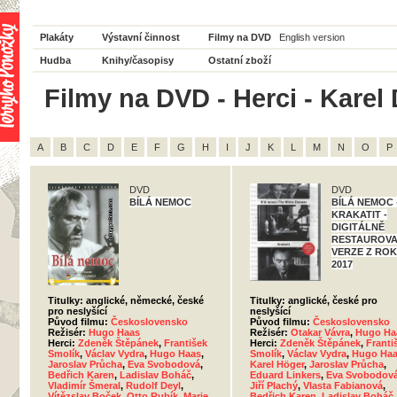
Plakáty
Výstavní činnost
Filmy na DVD
English version
Hudba
Knihy/časopisy
Ostatní zboží
Filmy na DVD - Herci - Karel 
A
B
C
D
E
F
G
H
I
J
K
L
M
N
O
P
DVD
DVD
BÍLÁ NEMOC
BÍLÁ NEMOC 
KRAKATIT -
DIGITÁLNĚ
RESTAUROV
VERZE Z RO
2017
Titulky: anglické, německé, české
Titulky: anglické, české pro
pro neslyšící
neslyšící
Původ filmu:
Československo
Původ filmu:
Československo
Režisér:
Hugo Haas
Režisér:
Otakar Vávra
,
Hugo Ha
Herci:
Zdeněk Štěpánek
,
František
Herci:
Zdeněk Štěpánek
,
Franti
Smolík
,
Václav Vydra
,
Hugo Haas
,
Smolík
,
Václav Vydra
,
Hugo Ha
Jaroslav Průcha
,
Eva Svobodová
,
Karel Höger
,
Jaroslav Průcha
,
Bedřich Karen
,
Ladislav Boháč
,
Eduard Linkers
,
Eva Svobodov
Vladimír Šmeral
,
Rudolf Deyl
,
Jiří Plachý
,
Vlasta Fabianová
,
Vítězslav Boček
,
Otto Rubík
,
Marie
Bedřich Karen
,
Ladislav Boháč
,