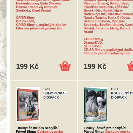
Nademlejnská
,
Karla Oličová
,
Vladimír Šmeral
,
Rudolf Deyl
,
Helena Friedlová
,
Miroslav
František Vnouček
,
Vítězslav
Svoboda
,
Karel Dostal
Boček
,
Otto Rubík
,
Marie
Nademlejnská
,
Miroslav Homol
ČR/SR filmy
,
Nataša Tanská
,
Karla Oličová
,
Drama-DVD
,
Helena Friedlová
,
Miroslav
ČR/SR filmy s anglickými titulky
,
Svoboda
,
Bedřich Vrbský
,
Karel
Film pro pamětníky/němý film
Dostal
,
Florence Marly
,
Bohuš
Hradil
ČR/SR filmy
,
Drama-DVD
,
Sci-Fi-DVD
,
ČR/SR filmy s anglickými titulk
Film pro pamětníky/němý film
199 Kč
199 Kč
DVD
DVD
HUMORESKA -
KOUZELNÝ D
DIGIPACK
DIGIPACK
Titulky: české pro neslyšící
Titulky: české pro neslyšící
Původ filmu:
Československo
Původ filmu:
Československo