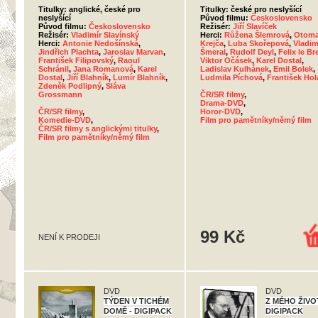
Titulky: anglické, české pro
Titulky: české pro neslyšící
neslyšící
Původ filmu:
Československo
Původ filmu:
Československo
Režisér:
Jiří Slavíček
Režisér:
Vladimír Slavínský
Herci:
Růžena Šlemrová
,
Otoma
Herci:
Antonie Nedošínská
,
Krejča
,
Luba Skořepová
,
Vladim
Jindřich Plachta
,
Jaroslav Marvan
,
Šmeral
,
Rudolf Deyl
,
Felix le Br
František Filipovský
,
Raoul
Viktor Očásek
,
Karel Dostal
,
Schránil
,
Jana Romanová
,
Karel
Ladislav Kulhánek
,
Emil Bolek
,
Dostal
,
Jiří Blahník
,
Lumír Blahník
,
Ludmila Píchová
,
František Hol
Zdeněk Podlipný
,
Sláva
Grossmann
ČR/SR filmy
,
Drama-DVD
,
ČR/SR filmy
,
Horor-DVD
,
Komedie-DVD
,
Film pro pamětníky/němý film
ČR/SR filmy s anglickými titulky
,
Film pro pamětníky/němý film
99 Kč
NENÍ K PRODEJI
DVD
DVD
TÝDEN V TICHÉM
Z MÉHO ŽIVO
DOMĚ - DIGIPACK
DIGIPACK