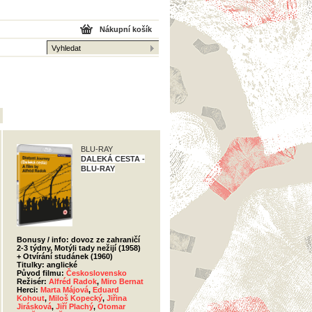
Nákupní košík
BLU-RAY
DALEKÁ CESTA -
BLU-RAY
Bonusy / info: dovoz ze zahraničí
2-3 týdny, Motýli tady nežijí (1958)
+ Otvírání studánek (1960)
Titulky: anglické
Původ filmu:
Československo
Režisér:
Alfréd Radok
,
Miro Bernat
Herci:
Marta Májová
,
Eduard
Kohout
,
Miloš Kopecký
,
Jiřina
Jirásková
,
Jiří Plachý
,
Otomar