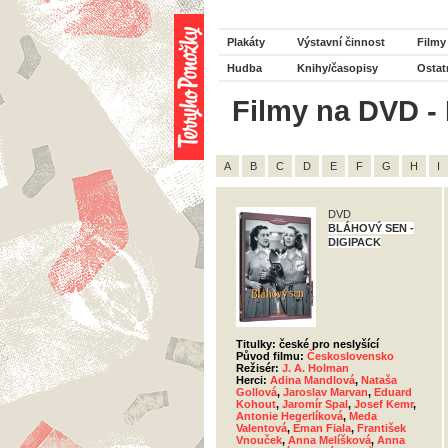
Plakáty
Výstavní činnost
Filmy
Hudba
Knihy/časopisy
Ostat
Filmy na DVD - 
A
B
C
D
E
F
G
H
I
DVD
BLÁHOVÝ SEN -
DIGIPACK
Titulky: české pro neslyšící
Původ filmu:
Československo
Režisér:
J. A. Holman
Herci:
Adina Mandlová
,
Nataša
Gollová
,
Jaroslav Marvan
,
Eduard
Kohout
,
Jaromír Spal
,
Josef Kemr
,
Antonie Hegerlíková
,
Meda
Valentová
,
Eman Fiala
,
František
Vnouček
,
Anna Melíšková
,
Anna