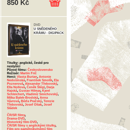
850 Kč
DVD
U SNĚDENÉHO
KRÁMU - DIGIPACK
Titulky: anglické, české pro
neslyšící
Původ filmu:
Československo
Režisér:
Martin Frič
Herci:
Vlasta Burian
,
Antonie
Nedošínská
,
František Smolík
,
Ela
Poznerová
,
Alexander Třebovský
,
Ella Nollová
,
Čeněk Šlégl
,
Darja
Hajská
,
Gustav Hilmar
,
Karel
Schleichert
,
Vladimír Smíchovský
,
Milka Balek-Brodská
,
Anna
Vávrová
,
Béďa Pražský
,
Terezie
Třebovská
,
Josef Oliak
,
Josef
Sládek
ČR/SR filmy
,
Drama-DVD
,
Historický film-DVD
,
ČR/SR filmy s anglickými titulky
,
Film pro pamětníky/němý film