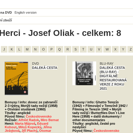
 na DVD
English version
ní zboží
Herci - Josef Oliak - celkem: 8
J
K
L
M
N
O
P
Q
R
S
T
U
V
W
X
Y
Z
DVD
BLU-RAY
DALEKÁ CESTA
DALEKÁ CESTA
(BLU-RAY) -
DIGITÁLNĚ
RESTAUROVANÁ
VERZE Z ROKU
2021
Bonusy / info: dovoz ze zahraničí
Bonusy / info: Ghetto Terezín
2-3 týdny, Motýli tady nežijí (1958)
(1942) + Filmování v Terezíně 1942 /
+ Otvírání studánek (1960)
Filming in Terezín 1942 + Motýli
Titulky: anglické
tady nežijí / Butterflies Don´t Live
Původ filmu:
Československo
Here (1958) + další dokumenty /
Režisér:
Alfréd Radok
,
Miro Bernat
other documentaries
Herci:
Marta Májová
,
Eduard
Titulky: anglické, české pro
Kohout
,
Miloš Kopecký
,
Jiřina
neslyšící
Jirásková
,
Jiří Plachý
,
Otomar
Původ filmu:
Československo