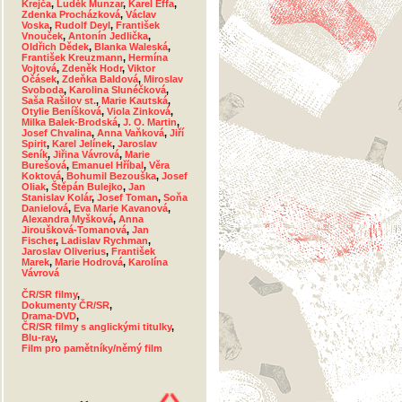
Krejča
,
Luděk Munzar
,
Karel Effa
,
Zdenka Procházková
,
Václav
Voska
,
Rudolf Deyl
,
František
Vnouček
,
Antonín Jedlička
,
Oldřich Dědek
,
Blanka Waleská
,
František Kreuzmann
,
Hermína
Vojtová
,
Zdeněk Hodr
,
Viktor
Očásek
,
Zdeňka Baldová
,
Miroslav
Svoboda
,
Karolina Slunéčková
,
Saša Rašilov st.
,
Marie Kautská
,
Otylie Beníšková
,
Viola Zinková
,
Milka Balek-Brodská
,
J. O. Martin
,
Josef Chvalina
,
Anna Vaňková
,
Jiří
Spirit
,
Karel Jelínek
,
Jaroslav
Seník
,
Jiřina Vávrová
,
Marie
Burešová
,
Emanuel Hříbal
,
Věra
Koktová
,
Bohumil Bezouška
,
Josef
Oliak
,
Štěpán Bulejko
,
Jan
Stanislav Kolár
,
Josef Toman
,
Soňa
Danielová
,
Eva Marie Kavanová
,
Alexandra Myšková
,
Anna
Jiroušková-Tomanová
,
Jan
Fischer
,
Ladislav Rychman
,
Jaroslav Oliverius
,
František
Marek
,
Marie Hodrová
,
Karolína
Vávrová
ČR/SR filmy
,
Dokumenty ČR/SR
,
Drama-DVD
,
ČR/SR filmy s anglickými titulky
,
Blu-ray
,
Film pro pamětníky/němý film