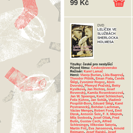
99 Kč
DVD
LELÍČEK VE
SLUŽBÁCH
SHERLOCKA
HOLMESA
Titulky: české pro neslyšící
Původ filmu:
Československo
Režisér:
Karel Lamač
Herci:
Vlasta Burian
,
Lída Baarová
,
Theodor Pištěk
,
Eman Fiala
,
Čeněk
Šlégl
,
Zvonimir Rogoz
,
Alois
Dvorský
,
Přemysl Pražský
,
Betty
Kysilková
,
Jan Richter
,
Josef
Rovenský
,
Kamila Rosenkranzová
,
Jan W. Speerger
,
Karel Schleichert
,
Felix Kühne
,
Jan Sviták
,
Vladimír
Pospíšil-Born
,
Eduard Šlégl
,
Karel
Postranecký
,
Bohdan Lachman
,
Václav Menger
,
Robert Ford
,
Emil
Dlesk
,
Antonín Šolc
,
F. X. Mlejnek
,
Míla Svoboda
,
Josef Oliak
,
Fred
Bulín
,
Gustav Čech
,
Alfred
Schlesinger
,
Věkoslav Satoria
,
Martin Frič
,
Eva Jansenová
,
Arnold
Reimann
,
Josef Rajský
,
Josef