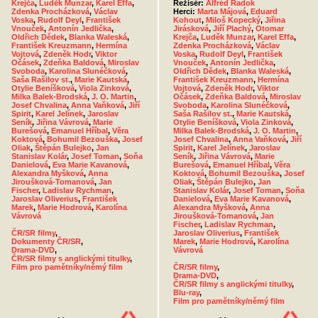
Krejča
,
Luděk Munzar
,
Karel Effa
,
Režisér:
Alfréd Radok
Zdenka Procházková
,
Václav
Herci:
Marta Májová
,
Eduard
Voska
,
Rudolf Deyl
,
František
Kohout
,
Miloš Kopecký
,
Jiřina
Vnouček
,
Antonín Jedlička
,
Jirásková
,
Jiří Plachý
,
Otomar
Oldřich Dědek
,
Blanka Waleská
,
Krejča
,
Luděk Munzar
,
Karel Effa
,
František Kreuzmann
,
Hermína
Zdenka Procházková
,
Václav
Vojtová
,
Zdeněk Hodr
,
Viktor
Voska
,
Rudolf Deyl
,
František
Očásek
,
Zdeňka Baldová
,
Miroslav
Vnouček
,
Antonín Jedlička
,
Svoboda
,
Karolina Slunéčková
,
Oldřich Dědek
,
Blanka Waleská
,
Saša Rašilov st.
,
Marie Kautská
,
František Kreuzmann
,
Hermína
Otylie Beníšková
,
Viola Zinková
,
Vojtová
,
Zdeněk Hodr
,
Viktor
Milka Balek-Brodská
,
J. O. Martin
,
Očásek
,
Zdeňka Baldová
,
Miroslav
Josef Chvalina
,
Anna Vaňková
,
Jiří
Svoboda
,
Karolina Slunéčková
,
Spirit
,
Karel Jelínek
,
Jaroslav
Saša Rašilov st.
,
Marie Kautská
,
Seník
,
Jiřina Vávrová
,
Marie
Otylie Beníšková
,
Viola Zinková
,
Burešová
,
Emanuel Hříbal
,
Věra
Milka Balek-Brodská
,
J. O. Martin
,
Koktová
,
Bohumil Bezouška
,
Josef
Josef Chvalina
,
Anna Vaňková
,
Jiří
Oliak
,
Štěpán Bulejko
,
Jan
Spirit
,
Karel Jelínek
,
Jaroslav
Stanislav Kolár
,
Josef Toman
,
Soňa
Seník
,
Jiřina Vávrová
,
Marie
Danielová
,
Eva Marie Kavanová
,
Burešová
,
Emanuel Hříbal
,
Věra
Alexandra Myšková
,
Anna
Koktová
,
Bohumil Bezouška
,
Josef
Jiroušková-Tomanová
,
Jan
Oliak
,
Štěpán Bulejko
,
Jan
Fischer
,
Ladislav Rychman
,
Stanislav Kolár
,
Josef Toman
,
Soňa
Jaroslav Oliverius
,
František
Danielová
,
Eva Marie Kavanová
,
Marek
,
Marie Hodrová
,
Karolína
Alexandra Myšková
,
Anna
Vávrová
Jiroušková-Tomanová
,
Jan
Fischer
,
Ladislav Rychman
,
ČR/SR filmy
,
Jaroslav Oliverius
,
František
Dokumenty ČR/SR
,
Marek
,
Marie Hodrová
,
Karolína
Drama-DVD
,
Vávrová
ČR/SR filmy s anglickými titulky
,
Film pro pamětníky/němý film
ČR/SR filmy
,
Drama-DVD
,
ČR/SR filmy s anglickými titulky
,
Blu-ray
,
Film pro pamětníky/němý film