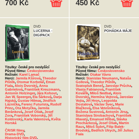
700 Kč
450 Kč
DVD
DVD
LUCERNA -
POHÁDKA MÁJE
DIGIPACK
Titulky: české pro neslyšící
Titulky: české pro neslyšící
Původ filmu:
Československo
Původ filmu:
Československo
Režisér:
Karel Lamač
Režisér:
Otakar Vávra
Herci:
Jarmila Kšírová
,
Theodor
Herci:
Stanislav Neumann
,
Nataša
Pištěk
,
Otomar Korbelář
,
Eman
Gollová
,
Theodor Pištěk
,
Fiala
,
Alois Dvorský
,
Anna
Svatopluk Beneš
,
Jaroslav Průcha
,
Gabrielová
,
František Kreuzmann
,
Vlasta Fabianová
,
František
Antonín Holzinger
,
Jára Kohout
,
Kovářík
,
Miloš Nedbal
,
Alois
Jan W. Speerger
,
Ela Šárková
,
Darja
Dvorský
,
Hermína Vojtová
,
Jaroslav
Hajská
,
Gustav Hilmar
,
Jindřich
Vojta
,
Jiří Hron
,
Leopolda
Láznička
,
Ferenc Futurista
,
Rudolf
Dostalová
,
Václav Švec
,
Marie
Princ
,
Ota Motyčka
,
Jarmila
Blažková
,
Elsa Vetešníková
,
Beránková
,
Josef Oliak
,
Josef
Božena Šustrová
,
Antonín Jirsa
,
Zora
,
František Voborský
,
Jiří
Stanislava Strobachová
,
František
Koldovský
,
Karla Valentová
,
Květa
Hlavatý
,
Emanuel Hříbal
,
Slávka
Horská
Procházková
,
Josef Oliak
,
Martin
Raus
,
Miloš Šubrt
,
Filip Balek-
ČR/SR filmy
,
Brodský
,
Bedřich Ulrych
,
Jiří Julius
Drama-DVD
,
Fiala
Historický film-DVD
,