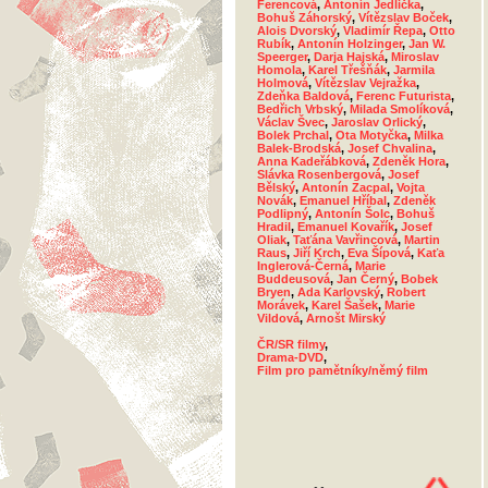
Ferencová
,
Antonín Jedlička
,
Bohuš Záhorský
,
Vítězslav Boček
,
Alois Dvorský
,
Vladimír Řepa
,
Otto
Rubík
,
Antonín Holzinger
,
Jan W.
Speerger
,
Darja Hajská
,
Miroslav
Homola
,
Karel Třešňák
,
Jarmila
Holmová
,
Vítězslav Vejražka
,
Zdeňka Baldová
,
Ferenc Futurista
,
Bedřich Vrbský
,
Milada Smolíková
,
Václav Švec
,
Jaroslav Orlický
,
Bolek Prchal
,
Ota Motyčka
,
Milka
Balek-Brodská
,
Josef Chvalina
,
Anna Kadeřábková
,
Zdeněk Hora
,
Slávka Rosenbergová
,
Josef
Bělský
,
Antonín Zacpal
,
Vojta
Novák
,
Emanuel Hříbal
,
Zdeněk
Podlipný
,
Antonín Šolc
,
Bohuš
Hradil
,
Emanuel Kovařík
,
Josef
Oliak
,
Taťána Vavřincová
,
Martin
Raus
,
Jiří Krch
,
Eva Šípová
,
Kaťa
Inglerová-Černá
,
Marie
Buddeusová
,
Jan Černý
,
Bobek
Bryen
,
Ada Karlovský
,
Robert
Morávek
,
Karel Šašek
,
Marie
Vildová
,
Arnošt Mirský
ČR/SR filmy
,
Drama-DVD
,
Film pro pamětníky/němý film