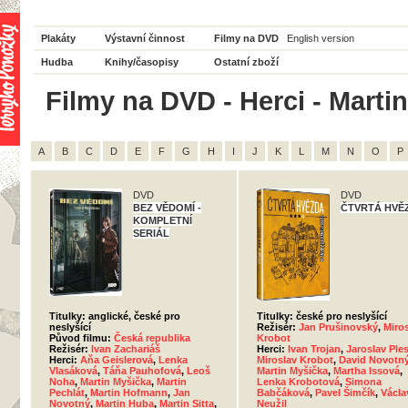
Plakáty
Výstavní činnost
Filmy na DVD
English version
Hudba
Knihy/časopisy
Ostatní zboží
Filmy na DVD - Herci - Marti
A
B
C
D
E
F
G
H
I
J
K
L
M
N
O
P
DVD
DVD
BEZ VĚDOMÍ -
ČTVRTÁ HVĚ
KOMPLETNÍ
SERIÁL
Titulky: anglické, české pro
Titulky: české pro neslyšící
neslyšící
Režisér:
Jan Prušinovský
,
Miro
Původ filmu:
Česká republika
Krobot
Režisér:
Ivan Zachariáš
Herci:
Ivan Trojan
,
Jaroslav Ples
Herci:
Aňa Geislerová
,
Lenka
Miroslav Krobot
,
David Novotn
Vlasáková
,
Táňa Pauhofová
,
Leoš
Martin Myšička
,
Martha Issová
,
Noha
,
Martin Myšička
,
Martin
Lenka Krobotová
,
Simona
Pechlát
,
Martin Hofmann
,
Jan
Babčáková
,
Pavel Šimčík
,
Václa
Novotný
,
Martin Huba
,
Martin Sitta
,
Neužil