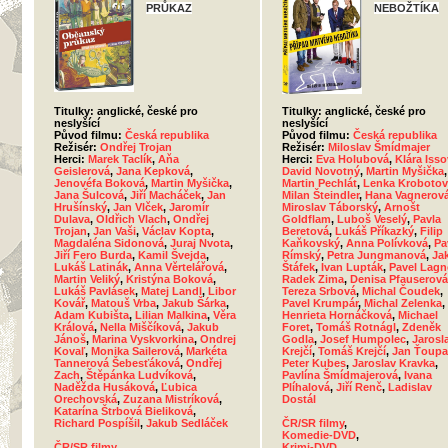
PRŮKAZ
NEBOŽTÍKA
Titulky: anglické, české pro
Titulky: anglické, české pro
neslyšící
neslyšící
Původ filmu:
Česká republika
Původ filmu:
Česká republika
Režisér:
Ondřej Trojan
Režisér:
Miloslav Šmídmajer
Herci:
Marek Taclík
,
Aňa
Herci:
Eva Holubová
,
Klára Iss
Geislerová
,
Jana Kepková
,
David Novotný
,
Martin Myšička
,
Jenovéfa Boková
,
Martin Myšička
,
Martin Pechlát
,
Lenka Krobotov
Jana Šulcová
,
Jiří Macháček
,
Jan
Milan Šteindler
,
Hana Vagnerov
Hrušínský
,
Jan Vlček
,
Jaromír
Miroslav Táborský
,
Arnošt
Dulava
,
Oldřich Vlach
,
Ondřej
Goldflam
,
Luboš Veselý
,
Pavla
Trojan
,
Jan Vaši
,
Václav Kopta
,
Beretová
,
Lukáš Příkazký
,
Filip
Magdaléna Sidonová
,
Juraj Nvota
,
Kaňkovský
,
Anna Polívková
,
Pa
Jiří Fero Burda
,
Kamil Švejda
,
Rímský
,
Petra Jungmanová
,
Ja
Lukáš Latinák
,
Anna Věrtelářová
,
Štáfek
,
Ivan Lupták
,
Pavel Lagn
Martin Veliký
,
Kristýna Boková
,
Radek Zima
,
Denisa Pfauserová
Lukáš Pavlásek
,
Matej Landl
,
Libor
Tereza Srbová
,
Michal Čoudek
,
Kovář
,
Matouš Vrba
,
Jakub Šárka
,
Pavel Krumpár
,
Michal Zelenka
,
Adam Kubišta
,
Lilian Malkina
,
Věra
Henrieta Hornáčková
,
Michael
Králová
,
Nella Miščíková
,
Jakub
Foret
,
Tomáš Rotnágl
,
Zdeněk
Jánoš
,
Marina Vyskvorkina
,
Ondrej
Godla
,
Josef Humpolec
,
Jarosl
Kovaľ
,
Monika Sailerová
,
Markéta
Krejčí
,
Tomáš Krejčí
,
Jan Ťoupa
Tannerová Šebesťáková
,
Ondřej
Peter Kubes
,
Jaroslav Kravka
,
Zach
,
Štěpánka Ludvíková
,
Pavlína Šmídmajerová
,
Ivana
Naděžda Husáková
,
Ľubica
Plíhalová
,
Jiří Renč
,
Ladislav
Orechovská
,
Zuzana Mistríková
,
Dostál
Katarína Štrbová Bieliková
,
Richard Pospíšil
,
Jakub Sedláček
ČR/SR filmy
,
Komedie-DVD
,
ČR/SR filmy
,
Krimi-DVD
,