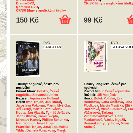
Drama-DVD
,
ČR/SR filmy s anglickými titulk
Komedie-DVD
,
ČR/SR filmy s anglickými titulky
150 Kč
99 Kč
DVD
DVD
ŠARLATÁN
TÁTOVA VOL
Titulky: anglické, české pro
Titulky: anglické, české pro
neslyšící
neslyšící
Původ filmu:
Polsko
,
Česká
Původ filmu:
Česká republika
republika
,
Slovensko
,
Irsko
Režisér:
Jiří Vejdělek
Režisér:
Agnieszka Holland
Herci:
Bolek Polívka
,
Eva
Herci:
Ivan Trojan
,
Jan Budař
,
Holubová
,
Ivana Uhlířová
,
Jana
Jaroslava Pokorná
,
Martin Myšička
,
Plodková
,
Martin Myšička
,
Elišk
Jiří Černý
,
Martin Sitta
,
Václav
Balzerová
,
Vilma Cibulková
,
Emí
Kopta
,
Jan Vlasák
,
Tomáš Jeřábek
,
Vášáryová
,
Tatiana
Jana Oľhová
,
Kamil Švejda
,
Vilhelmová/Dyková
,
Hana
Miroslav Hanuš
,
Philipp Schenker
,
Maciuchová
,
Václav Neužil
,
Ivan Sochor
,
Josef Trojan
,
Dominika Frydrychová
,
Milan
František Trojan
,
Juraj Loj
,
Melika
Aulický
Yildiz
,
Daniela Voráčková
,
Marek