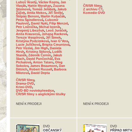
Luboš Veselý
,
Václav Kopta
,
Jan
Vlasák
,
Hattie Morahan
,
Zuzana
ČR/SR filmy
,
Stivínová
,
Tomáš Jeřábek
,
Jakub
Z archivu ČT
,
Žáček
,
Attila Mokos
,
Jiří Štrébl
,
Komedie-DVD
Štěpán Benoni
,
Martin Kubačák
,
Petra Špindlerová
,
Ľubomír
Paulovič
,
David Nykl
,
Filip Menzel
,
Petr Lněnička
,
Michal Isteník
,
Jevgenij Libezňuk
,
Leoš Juráček
,
Anita Krausová
,
Johana Racková
,
Terezie Vraspírová
,
Jiří Šimek
,
Kristýna Podzimková
,
Ivan G'Vera
,
Lucie Juřičková
,
Brigita Cmuntová
,
Petr Vízdal
,
Jim High
,
Daniela
Hirsh
,
Kristina Sitková
,
Luděk
Staněk
,
Zdeněk Černín
,
Jakub
Slach
,
David Punčochář
,
Eva
Prchalová
,
Anton Tataru
,
Oleg
Sokolov
,
James Beaumont
,
Dan
Dittrich
,
Robert Russell
,
Barbora
Milotová
,
David Depta
ČR/SR filmy
,
Drama-DVD
,
Krimi-DVD
,
DVD-BD novinky/reedice
,
ČR/SR filmy s anglickými titulky
NENÍ K PRODEJI
NENÍ K PRODEJI
DVD
DVD
OBČANSKÝ
PŘÍPAD MRT