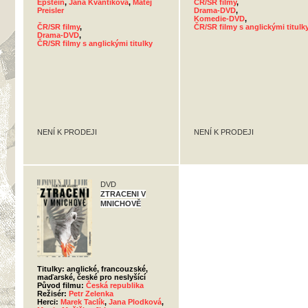
Epstein
,
Jana Kvantiková
,
Matěj
ČR/SR filmy
,
Preisler
Drama-DVD
,
Komedie-DVD
,
ČR/SR filmy
,
ČR/SR filmy s anglickými titulk
Drama-DVD
,
ČR/SR filmy s anglickými titulky
NENÍ K PRODEJI
NENÍ K PRODEJI
DVD
ZTRACENI V
MNICHOVĚ
Titulky: anglické, francouzské,
maďarské, české pro neslyšící
Původ filmu:
Česká republika
Režisér:
Petr Zelenka
Herci:
Marek Taclík
,
Jana Plodková
,