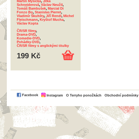
Martin Myšička
,
Jitka
Schneiderová
,
Václav Neužil
,
Tomáš Bambušek
,
Marcial Di
Fonzo Bo
,
Stanislas Pierret
,
Vladimír Škultéty
,
Jiří Rendl
,
Michel
Fleischmann
,
Kryštof Mucha
,
Václav Kopta
ČR/SR filmy
,
Drama-DVD
,
Komedie-DVD
,
Pohádky-DVD
,
ČR/SR filmy s anglickými titulky
199 Kč
PayPal
Facebook
Instagram
O Terryho ponožkách
Obchodní podmínky