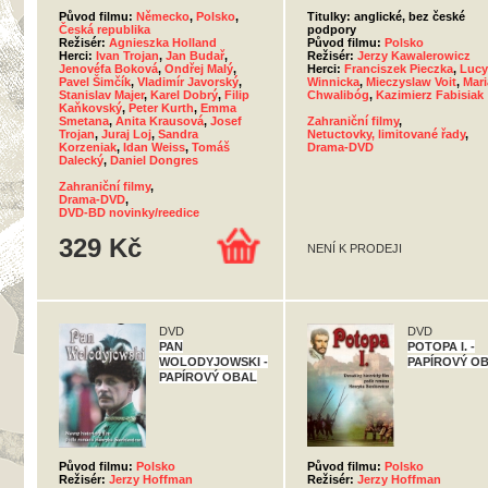
Původ filmu:
Německo
,
Polsko
,
Titulky: anglické, bez české
Česká republika
podpory
Režisér:
Agnieszka Holland
Původ filmu:
Polsko
Herci:
Ivan Trojan
,
Jan Budař
,
Režisér:
Jerzy Kawalerowicz
Jenovéfa Boková
,
Ondřej Malý
,
Herci:
Franciszek Pieczka
,
Lucy
Pavel Šimčík
,
Vladimír Javorský
,
Winnicka
,
Mieczyslaw Voit
,
Mari
Stanislav Majer
,
Karel Dobrý
,
Filip
Chwalibóg
,
Kazimierz Fabisiak
Kaňkovský
,
Peter Kurth
,
Emma
Smetana
,
Anita Krausová
,
Josef
Zahraniční filmy
,
Trojan
,
Juraj Loj
,
Sandra
Netuctovky, limitované řady
,
Korzeniak
,
Idan Weiss
,
Tomáš
Drama-DVD
Dalecký
,
Daniel Dongres
Zahraniční filmy
,
Drama-DVD
,
DVD-BD novinky/reedice
329 Kč
NENÍ K PRODEJI
DVD
DVD
PAN
POTOPA I. -
WOLODYJOWSKI -
PAPÍROVÝ O
PAPÍROVÝ OBAL
Původ filmu:
Polsko
Původ filmu:
Polsko
Režisér:
Jerzy Hoffman
Režisér:
Jerzy Hoffman