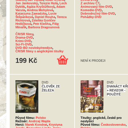
Jan Jankovský
,
Terezie Holá
,
Lech
Z archivu ČT
,
Dyblik
,
Agáta Kryštůfková
,
Adam
Animovaný film-DVD
,
Vacula
,
Andrea Mohylová
,
Komedie-DVD
,
Katarzyna Zawadzka
,
Lucie
Dobrodružný film-DVD
,
Štěpánková
,
Daniel Rouha
,
Tereza
Pohádky-DVD
Richtrová
,
Zdeňka Goričev
Hrdličková
,
Petr Kleňha
,
Filip
Minařík
,
Barbora Dragounová
ČR/SR filmy
,
Drama-DVD
,
Krimi-DVD
,
Sci-Fi-DVD
,
DVD-BD novinky/reedice
,
ČR/SR filmy s anglickými titulky
199 Kč
NENÍ K PRODEJI
DVD
DVD
ČLOVĚK ZE
DVANÁCT KŘ
ŽELEZA
+ REVIZOR -
POUŽITÉ
Původ filmu:
Polsko
Titulky: anglické, české pro
Režisér:
Andrzej Wajda
neslyšící
Herci:
Marek Kondrat
,
Krystyna
Původ filmu:
Československo
,