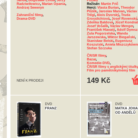
Janda
,
Bogusław Linda
,
Jerzy
Polsko
Radziwiłowicz
,
Marian Opania
,
Režisér:
Martin Frič
Andrzej Seweryn
Herci:
Vlasta Burian
,
Theodor
Pištěk
,
Jaroslav Marvan
,
Václav
Zahraniční filmy
,
Trégl
,
Alois Dvorský
,
Truda
Drama-DVD
Grosslichtová
,
Josef Rovenský
Zdeňka Baldová
,
Józef Kondrat
Josef Vošalík
,
Václav Menger
,
František Hlavatý
,
Adolf Dymsz
Zula Pogorzelska
,
Wanda
Jarszewska
,
Wiktor Biegański
,
Stanisław Belski
,
Eugeniusz
Koszutski
,
Aniela Miszczyków
Stefan Szczuka
ČR/SR filmy
,
Bazar
,
Komedie-DVD
,
ČR/SR filmy s anglickými titulk
Film pro pamětníky/němý film
149 Kč
NENÍ K PRODEJI
DVD
DVD
FRANZ
MATKA JOH
OD ANDĚLŮ