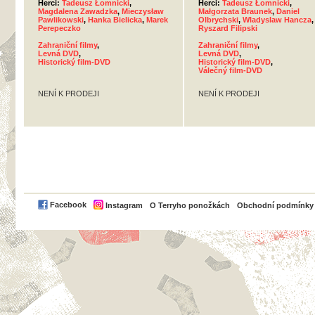
Herci:
Tadeusz Łomnicki
,
Herci:
Tadeusz Łomnicki
,
Magdalena Zawadzka
,
Mieczysław
Małgorzata Braunek
,
Daniel
Pawlikowski
,
Hanka Bielicka
,
Marek
Olbrychski
,
Wladyslaw Hancza
,
Perepeczko
Ryszard Filipski
Zahraniční filmy
,
Zahraniční filmy
,
Levná DVD
,
Levná DVD
,
Historický film-DVD
Historický film-DVD
,
Válečný film-DVD
NENÍ K PRODEJI
NENÍ K PRODEJI
PayPal
Facebook
Instagram
O Terryho ponožkách
Obchodní podmínky