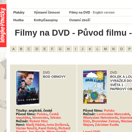
Plakáty
Výstavní činnost
Filmy na DVD
English version
Hudba
Knihy/časopisy
Ostatní zboží
Filmy na DVD - Původ filmu -
A
B
C
D
E
F
G
H
I
J
K
L
M
N
O
P
DVD
DVD
BOD OBNOVY
BOLEK A LO
VYRÁŽEJÍ DO
SVĚTA 1 -
PAPÍROVÝ O
Titulky: anglické, české
Původ filmu:
Polsko
Původ filmu:
Polsko
,
Česká
Režisér:
Lechosław Marszałek
,
republika
,
Slovensko
,
Srbsko
Wladyslaw Nehrebecki
,
Stanisl
Režisér:
Robert Hloz
Dülz
,
Bronisław Zeman
,
Wacla
Herci:
Matěj Hádek
,
Iveta Dušková
,
Wajser
,
Zdzisław Kudła
Václav Neužil
,
Karel Dobrý
,
Richard
Stanke
,
Jan Vlasák
,
Milan Ondrík
,
Levná DVD
,