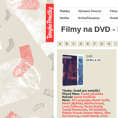
Plakáty
Výstavní činnost
Filmy
Hudba
Knihy/časopisy
Ostat
Filmy na DVD - 
A
B
C
D
E
F
G
H
I
DVD
DUKLA 61
Titulky: české pro neslyšící
Původ filmu:
Česká republika
Režisér:
David Ondříček
Herci:
Jiří Langmajer
,
Marek Taclík
,
Martin Myšička
,
Martha Issová
,
Lucie Žáčková
,
Václav Neužil
,
Tomáš Bambušek
,
Jiří Sedláček
,
Štěpán Kozub
,
Robert Mikluš
,
Sára
Arnsteinová
,
Lukáš Melník
,
Anita