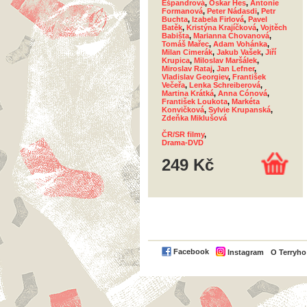
Ešpandrová
,
Oskar Hes
,
Antonie
Formanová
,
Peter Nádasdi
,
Petr
Buchta
,
Izabela Firlová
,
Pavel
Batěk
,
Kristýna Krajíčková
,
Vojtěch
Babišta
,
Marianna Chovanová
,
Tomáš Mařec
,
Adam Vohánka
,
Milan Cimerák
,
Jakub Vašek
,
Jiří
Krupica
,
Miloslav Maršálek
,
Miroslav Rataj
,
Jan Lefner
,
Vladislav Georgiev
,
František
Večeřa
,
Lenka Schreiberová
,
Martina Krátká
,
Anna Cónová
,
František Loukota
,
Markéta
Konvičková
,
Sylvie Krupanská
,
Zdeňka Miklušová
ČR/SR filmy
,
Drama-DVD
249 Kč
Facebook
Instagram
O Terryh