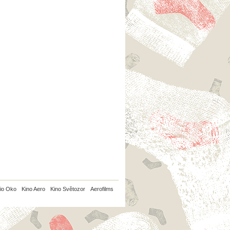
io Oko
Kino Aero
Kino Světozor
Aerofilms