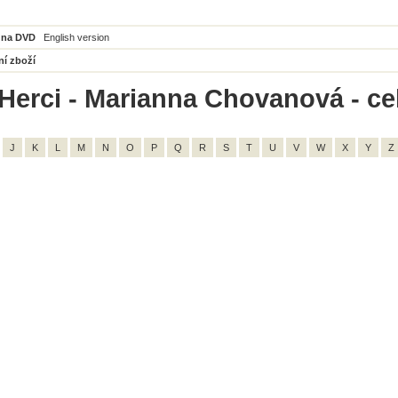
 na DVD
English version
ní zboží
Herci - Marianna Chovanová - ce
J
K
L
M
N
O
P
Q
R
S
T
U
V
W
X
Y
Z