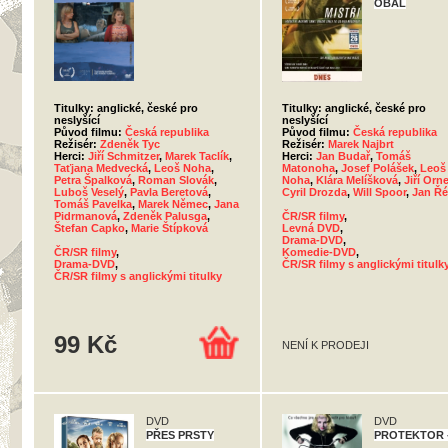
OBAL
Titulky: anglické, české pro
Titulky: anglické, české pro
neslyšící
neslyšící
Původ filmu:
Česká republika
Původ filmu:
Česká republika
Režisér:
Zdeněk Tyc
Režisér:
Marek Najbrt
Herci:
Jiří Schmitzer
,
Marek Taclík
,
Herci:
Jan Budař
,
Tomáš
Taťjana Medvecká
,
Leoš Noha
,
Matonoha
,
Josef Polášek
,
Leoš
Petra Špalková
,
Roman Slovák
,
Noha
,
Klára Melíšková
,
Jiří Orn
Luboš Veselý
,
Pavla Beretová
,
Cyril Drozda
,
Will Spoor
,
Jan Ř
Tomáš Pavelka
,
Marek Němec
,
Jana
Pidrmanová
,
Zdeněk Palusga
,
ČR/SR filmy
,
Štefan Capko
,
Marie Štípková
Levná DVD
,
Drama-DVD
,
ČR/SR filmy
,
Komedie-DVD
,
Drama-DVD
,
ČR/SR filmy s anglickými titulk
ČR/SR filmy s anglickými titulky
99 Kč
NENÍ K PRODEJI
DVD
DVD
PŘES PRSTY
PROTEKTOR 