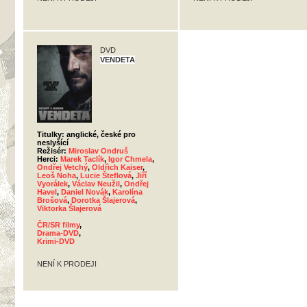
DVD
VENDETA
Titulky: anglické, české pro
neslyšící
Režisér:
Miroslav Ondruš
Herci:
Marek Taclík
,
Igor Chmela
,
Ondřej Vetchý
,
Oldřich Kaiser
,
Leoš Noha
,
Lucie Šteflová
,
Jiří
Vyorálek
,
Václav Neužil
,
Ondřej
Havel
,
Daniel Novák
,
Karolína
Brošová
,
Dorotka Šlajerová
,
Viktorka Šlajerová
ČR/SR filmy
,
Drama-DVD
,
Krimi-DVD
NENÍ K PRODEJI