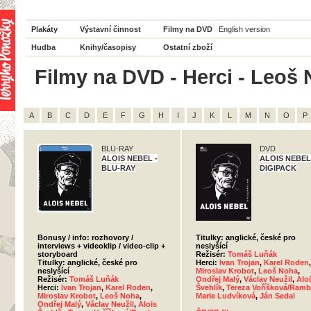
Plakáty
Výstavní činnost
Filmy na DVD
English version
Hudba
Knihy/časopisy
Ostatní zboží
Filmy na DVD - Herci - Leoš 
A
B
C
D
E
F
G
H
I
J
K
L
M
N
O
P
BLU-RAY
DVD
ALOIS NEBEL -
ALOIS NEBEL
BLU-RAY
DIGIPACK
Bonusy / info: rozhovory /
Titulky: anglické, české pro
interviews + videoklip / video-clip +
neslyšící
storyboard
Režisér:
Tomáš Luňák
Titulky: anglické, české pro
Herci:
Ivan Trojan
,
Karel Roden
,
neslyšící
Miroslav Krobot
,
Leoš Noha
,
Režisér:
Tomáš Luňák
Ondřej Malý
,
Václav Neužil
,
Alo
Herci:
Ivan Trojan
,
Karel Roden
,
Švehlík
,
Tereza Voříšková/Ram
Miroslav Krobot
,
Leoš Noha
,
Marie Ludvíková
,
Ján Sedal
Ondřej Malý
,
Václav Neužil
,
Alois