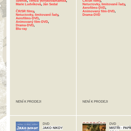
Švehlík
,
Tereza Voříšková/Ramba
,
ČR/SR filmy
,
Marie Ludvíková
,
Ján Sedal
Netuctovky, limitované řady
,
Aerofilms-DVD
,
ČR/SR filmy
,
Animovaný film-DVD
,
Netuctovky, limitované řady
,
Drama-DVD
Aerofilms-DVD
,
Animovaný film-DVD
,
Drama-DVD
,
Blu-ray
NENÍ K PRODEJI
NENÍ K PRODEJI
DVD
DVD
JAKO NIKDY
MISTŘI - PAP