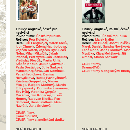
Titulky: anglické, české pro
Titulky: anglické, italské, české
neslyšící
neslyšící
Původ filmu:
Česká republika
Původ filmu:
Česká republika
Režisér:
Petr Kolečko
Režisér:
Marek Najbrt
Herci:
Jiří Langmajer
,
Marek Taclík
,
Herci:
Jan Budař
,
Josef Poláše
Igor Chmela
,
Zdena Hadrbolcová
,
Marek Daniel
,
Sandra Nováková
Vojtěch Kotek
,
Vojtěch Dyk
,
Leoš
Leoš Noha
,
Jana Plodková
,
Mar
Noha
,
Milan Mikulčík
,
Jakub
Myšička
,
Klára Melíšková
,
Jiří
Prachař
,
Petr Vydra
,
Ján Jackuliak
,
Ornest
,
Simon Schwarz
Vladislav Plevčík
,
Martin Uhlíř
,
Štěpán Kozub
,
Jakub Gottwald
,
ČR/SR filmy
,
Pavla Dostálová
,
Julie Šurková
,
Drama-DVD
,
Markéta Krejčová
,
Jan Komínek
,
ČR/SR filmy s anglickými titulk
Petra Hřebíčková
,
Denisa
Nesvačilová
,
Radka Pavlovčinová
,
Kristína Greppelová
,
Marián
Miezga
,
Barbora Mudrová
,
Martin
E. Kyšperský
,
Dominika Žiaranová
,
Ezy Hýbl
,
Veronika Čermák
Macková
,
Jan Konečný
,
Lukáš
Hogen
,
Radovan Klučka
,
Petr
Semerád
,
Hana Seidlová
,
Mirai
Navrátil
,
Jana Stryková
ČR/SR filmy
,
Komedie-DVD
,
ČR/SR filmy s anglickými titulky
NENÍ K PRODEJI
NENÍ K PRODEJI