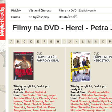
Plakáty
Výstavní činnost
Filmy na DVD
English version
Hudba
Knihy/časopisy
Ostatní zboží
Filmy na DVD - Herci - Petr
A
B
C
D
E
F
G
H
I
J
K
L
M
N
O
P
DVD
DVD
PRAVIDLA LŽI -
PŘÍPAD MRT
PAPÍROVÝ OBAL
NEBOŽTÍKA
Titulky: anglické, české pro
Titulky: anglické, české pro
neslyšící
neslyšící
Režisér:
Robert Sedláček
Původ filmu:
Česká republika
Herci:
Jan Budař
,
Jiří Langmajer
,
Režisér:
Miloslav Šmídmajer
Jaroslav Plesl
,
Igor Chmela
,
Klára
Herci:
Eva Holubová
,
Klára Iss
Issová
,
David Novotný
,
Jaromír
David Novotný
,
Martin Myšička
,
Dulava
,
David Švehlík
,
Martin
Martin Pechlát
,
Lenka Krobotov
Stránský
,
Zuzana Fialová
,
Petra
Milan Šteindler
,
Hana Vagnerov
Jungmanová
,
Jana Janěková ml.
,
Miroslav Táborský
,
Arnošt