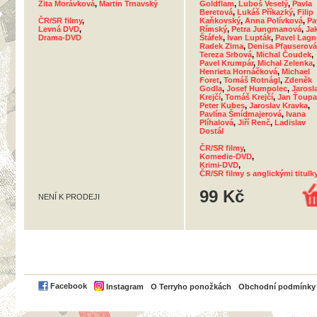
Zita Morávková
,
Martin Trnavský
Goldflam
,
Luboš Veselý
,
Pavla
Beretová
,
Lukáš Příkazký
,
Filip
ČR/SR filmy
,
Kaňkovský
,
Anna Polívková
,
Pa
Levná DVD
,
Rímský
,
Petra Jungmanová
,
Ja
Drama-DVD
Štáfek
,
Ivan Lupták
,
Pavel Lagn
Radek Zima
,
Denisa Pfauserová
Tereza Srbová
,
Michal Čoudek
,
Pavel Krumpár
,
Michal Zelenka
,
Henrieta Hornáčková
,
Michael
Foret
,
Tomáš Rotnágl
,
Zdeněk
Godla
,
Josef Humpolec
,
Jarosl
Krejčí
,
Tomáš Krejčí
,
Jan Ťoupa
Peter Kubes
,
Jaroslav Kravka
,
Pavlína Šmídmajerová
,
Ivana
Plíhalová
,
Jiří Renč
,
Ladislav
Dostál
ČR/SR filmy
,
Komedie-DVD
,
Krimi-DVD
,
ČR/SR filmy s anglickými titulk
99 Kč
NENÍ K PRODEJI
PayPal
Facebook
Instagram
O Terryho ponožkách
Obchodní podmínky