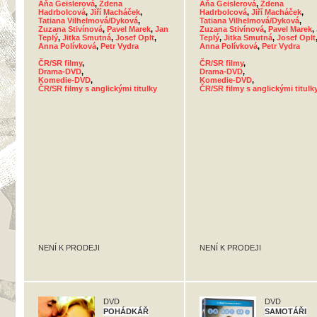
Aňa Geislerová
,
Zdena
Aňa Geislerová
,
Zdena
Hadrbolcová
,
Jiří Macháček
,
Hadrbolcová
,
Jiří Macháček
,
Tatiana Vilhelmová/Dyková
,
Tatiana Vilhelmová/Dyková
,
Zuzana Stivínová
,
Pavel Marek
,
Jan
Zuzana Stivínová
,
Pavel Marek
,
Teplý
,
Jitka Smutná
,
Josef Oplt
,
Teplý
,
Jitka Smutná
,
Josef Oplt
Anna Polívková
,
Petr Vydra
Anna Polívková
,
Petr Vydra
ČR/SR filmy
,
ČR/SR filmy
,
Drama-DVD
,
Drama-DVD
,
Komedie-DVD
,
Komedie-DVD
,
ČR/SR filmy s anglickými titulky
ČR/SR filmy s anglickými titulk
NENÍ K PRODEJI
NENÍ K PRODEJI
DVD
DVD
POHÁDKÁŘ
SAMOTÁŘI