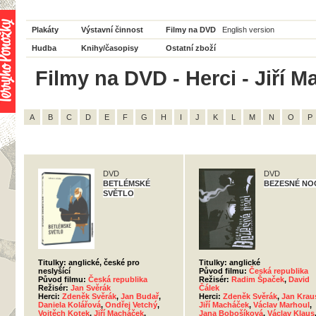
Plakáty
Výstavní činnost
Filmy na DVD
English version
Hudba
Knihy/časopisy
Ostatní zboží
Filmy na DVD - Herci - Jiří 
A
B
C
D
E
F
G
H
I
J
K
L
M
N
O
P
DVD
DVD
BETLÉMSKÉ
BEZESNÉ NO
SVĚTLO
Titulky: anglické, české pro
Titulky: anglické
neslyšící
Původ filmu:
Česká republika
Původ filmu:
Česká republika
Režisér:
Radim Špaček
,
David
Režisér:
Jan Svěrák
Čálek
Herci:
Zdeněk Svěrák
,
Jan Budař
,
Herci:
Zdeněk Svěrák
,
Jan Krau
Daniela Kolářová
,
Ondřej Vetchý
,
Jiří Macháček
,
Václav Marhoul
,
Vojtěch Kotek
,
Jiří Macháček
,
Jana Bobošíková
,
Václav Klaus