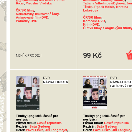
Říčař
,
Miroslav Vladyka
Tatiana Vilhelmová/Dyková
,
Jan
Tříska
,
Radek Holub
,
Kristína
ČR/SR filmy
,
Lukešová
Netuctovky, limitované řady
,
Animovaný film-DVD
,
ČR/SR filmy
,
Pohádky-DVD
Komedie-DVD
,
Krimi-DVD
,
ČR/SR filmy s anglickými titulk
99 Kč
NENÍ K PRODEJI
DVD
DVD
NÁVRAT IDIOTA
NÁVRAT IDIOT
PAPÍROVÝ O
Titulky: anglické, české pro
Titulky: anglické, české pro
neslyšící
neslyšící
Původ filmu:
Česká republika
Původ filmu:
Česká republika
Režisér:
Saša Gedeon
Režisér:
Saša Gedeon
Herci:
Pavel Liška
,
Jiří Langmajer
,
Herci:
Pavel Liška
,
Jiří Langmaj