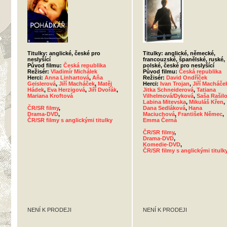
Titulky: anglické, české pro
Titulky: anglické, německé,
neslyšící
francouzské, španělské, ruské,
Původ filmu:
Česká republika
polské, české pro neslyšící
Režisér:
Vladimír Michálek
Původ filmu:
Česká republika
Herci:
Anna Linhartová
,
Aňa
Režisér:
David Ondříček
Geislerová
,
Jiří Macháček
,
Matěj
Herci:
Ivan Trojan
,
Jiří Macháče
Hádek
,
Eva Herzigová
,
Jiří Dvořák
,
Jitka Schneiderová
,
Tatiana
Mariana Kroftová
Vilhelmová/Dyková
,
Saša Rašil
Labina Mitevska
,
Mikuláš Křen
,
ČR/SR filmy
,
Dana Sedláková
,
Hana
Drama-DVD
,
Maciuchová
,
František Němec
,
ČR/SR filmy s anglickými titulky
Emma Černá
ČR/SR filmy
,
Drama-DVD
,
Komedie-DVD
,
ČR/SR filmy s anglickými titulk
NENÍ K PRODEJI
NENÍ K PRODEJI