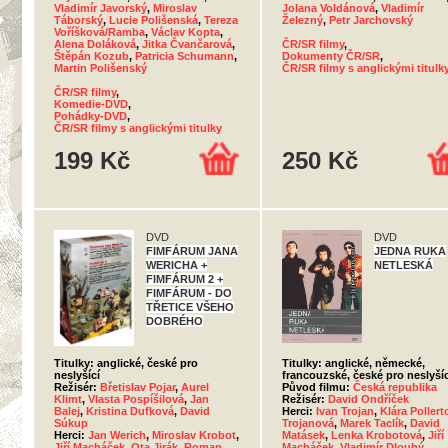
Vladimír Javorský
,
Miroslav
Jolana Voldánová
,
Vladimír
Táborský
,
Lucie Polišenská
,
Tereza
Železný
,
Petr Jarchovský
Voříšková/Ramba
,
Václav Kopta
,
Alena Doláková
,
Jitka Čvančarová
,
ČR/SR filmy
,
Štěpán Kozub
,
Patricia Schumann
,
Dokumenty ČR/SR
,
Martin Polišenský
ČR/SR filmy s anglickými titulk
ČR/SR filmy
,
Komedie-DVD
,
Pohádky-DVD
,
ČR/SR filmy s anglickými titulky
199 Kč
250 Kč
DVD
DVD
FIMFÁRUM JANA
JEDNA RUKA
WERICHA +
NETLESKÁ
FIMFÁRUM 2 +
FIMFÁRUM - DO
TŘETICE VŠEHO
DOBRÉHO
Titulky: anglické, české pro
Titulky: anglické, německé,
neslyšící
francouzské, české pro neslyšíc
Režisér:
Břetislav Pojar
,
Aurel
Původ filmu:
Česká republika
Klimt
,
Vlasta Pospíšilová
,
Jan
Režisér:
David Ondříček
Balej
,
Kristina Dufková
,
David
Herci:
Ivan Trojan
,
Klára Pollert
Súkup
Trojanová
,
Marek Taclík
,
David
Herci:
Jan Werich
,
Miroslav Krobot
,
Matásek
,
Lenka Krobotová
,
Jiří
Jiří Macháček
,
Ota Jirák
,
Roman
Macháček
,
Vladimír Dlouhý
,