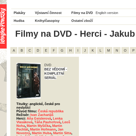
Plakáty
Výstavní činnost
Filmy na DVD
English version
Hudba
Knihy/časopisy
Ostatní zboží
Filmy na DVD - Herci - Jakub
A
B
C
D
E
F
G
H
I
J
K
L
M
N
O
P
DVD
BEZ VĚDOMÍ -
KOMPLETNÍ
SERIÁL
Titulky: anglické, české pro
neslyšící
Původ filmu:
Česká republika
Režisér:
Ivan Zachariáš
Herci:
Aňa Geislerová
,
Lenka
Vlasáková
,
Táňa Pauhofová
,
Leoš
Noha
,
Martin Myšička
,
Martin
Pechlát
,
Martin Hofmann
,
Jan
Novotný
,
Martin Huba
,
Martin Sitta
,