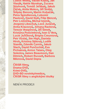
Luboš Veselý
,
Václav Kopta
,
Jan
Vlasák
,
Hattie Morahan
,
Zuzana
Stivínová
,
Tomáš Jeřábek
,
Jakub
Žáček
,
Attila Mokos
,
Jiří Štrébl
,
Štěpán Benoni
,
Martin Kubačák
,
Petra Špindlerová
,
Ľubomír
Paulovič
,
David Nykl
,
Filip Menzel
,
Petr Lněnička
,
Michal Isteník
,
Jevgenij Libezňuk
,
Leoš Juráček
,
Anita Krausová
,
Johana Racková
,
Terezie Vraspírová
,
Jiří Šimek
,
Kristýna Podzimková
,
Ivan G'Vera
,
Lucie Juřičková
,
Brigita Cmuntová
,
Petr Vízdal
,
Jim High
,
Daniela
Hirsh
,
Kristina Sitková
,
Luděk
Staněk
,
Zdeněk Černín
,
Jakub
Slach
,
David Punčochář
,
Eva
Prchalová
,
Anton Tataru
,
Oleg
Sokolov
,
James Beaumont
,
Dan
Dittrich
,
Robert Russell
,
Barbora
Milotová
,
David Depta
ČR/SR filmy
,
Drama-DVD
,
Krimi-DVD
,
DVD-BD novinky/reedice
,
ČR/SR filmy s anglickými titulky
NENÍ K PRODEJI