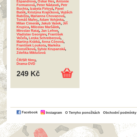
Ešpandrová
,
Oskar Hes
,
Antonie
Formanová
,
Peter Nádasdi
,
Petr
Buchta
,
Izabela Firlová
,
Pavel
Batěk
,
Kristýna Krajíčková
,
Vojtěch
Babišta
,
Marianna Chovanová
,
Tomáš Mařec
,
Adam Vohánka
,
Milan Cimerák
,
Jakub Vašek
,
Jiří
Krupica
,
Miloslav Maršálek
,
Miroslav Rataj
,
Jan Lefner
,
Vladislav Georgiev
,
František
Večeřa
,
Lenka Schreiberová
,
Martina Krátká
,
Anna Cónová
,
František Loukota
,
Markéta
Konvičková
,
Sylvie Krupanská
,
Zdeňka Miklušová
ČR/SR filmy
,
Drama-DVD
249 Kč
PayPal
Facebook
Instagram
O Terryho ponožkách
Obchodní podmínky