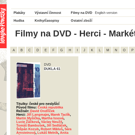
Plakáty
Výstavní činnost
Filmy na DVD
English version
Hudba
Knihy/časopisy
Ostatní zboží
Filmy na DVD - Herci - Marké
A
B
C
D
E
F
G
H
I
J
K
L
M
N
O
P
DVD
DUKLA 61
Titulky: české pro neslyšící
Původ filmu:
Česká republika
Režisér:
David Ondříček
Herci:
Jiří Langmajer
,
Marek Taclík
,
Martin Myšička
,
Martha Issová
,
Lucie Žáčková
,
Václav Neužil
,
Tomáš Bambušek
,
Jiří Sedláček
,
Štěpán Kozub
,
Robert Mikluš
,
Sára
Arnsteinová
,
Lukáš Melník
,
Anita