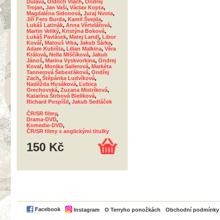
Dulava
,
Oldřich Vlach
,
Ondřej
Trojan
,
Jan Vaši
,
Václav Kopta
,
Magdaléna Sidonová
,
Juraj Nvota
,
Jiří Fero Burda
,
Kamil Švejda
,
Lukáš Latinák
,
Anna Věrtelářová
,
Martin Veliký
,
Kristýna Boková
,
Lukáš Pavlásek
,
Matej Landl
,
Libor
Kovář
,
Matouš Vrba
,
Jakub Šárka
,
Adam Kubišta
,
Lilian Malkina
,
Věra
Králová
,
Nella Miščíková
,
Jakub
Jánoš
,
Marina Vyskvorkina
,
Ondrej
Kovaľ
,
Monika Sailerová
,
Markéta
Tannerová Šebesťáková
,
Ondřej
Zach
,
Štěpánka Ludvíková
,
Naděžda Husáková
,
Ľubica
Orechovská
,
Zuzana Mistríková
,
Katarína Štrbová Bieliková
,
Richard Pospíšil
,
Jakub Sedláček
ČR/SR filmy
,
Drama-DVD
,
Komedie-DVD
,
ČR/SR filmy s anglickými titulky
150 Kč
PayPal
Facebook
Instagram
O Terryho ponožkách
Obchodní podmínky