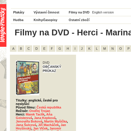
Plakáty
Výstavní činnost
Filmy na DVD
English version
Hudba
Knihy/časopisy
Ostatní zboží
Filmy na DVD - Herci - Marin
A
B
C
D
E
F
G
H
I
J
K
L
M
N
O
P
DVD
OBČANSKÝ
PRŮKAZ
Titulky: anglické, české pro
neslyšící
Původ filmu:
Česká republika
Režisér:
Ondřej Trojan
Herci:
Marek Taclík
,
Aňa
Geislerová
,
Jana Kepková
,
Jenovéfa Boková
,
Martin Myšička
,
Jana Šulcová
,
Jiří Macháček
,
Jan
Hrušínský
,
Jan Vlček
,
Jaromír