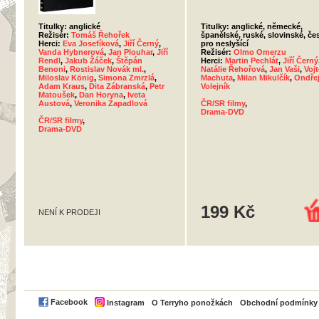
Titulky: anglické
Titulky: anglické, německé,
Režisér:
Tomáš Řehořek
španělské, ruské, slovinské, če
Herci:
Eva Josefíková
,
Jiří Černý
,
pro neslyšící
Vanda Hybnerová
,
Jan Plouhar
,
Jiří
Režisér:
Olmo Omerzu
Rendl
,
Jakub Žáček
,
Štěpán
Herci:
Martin Pechlát
,
Jiří Černý
Benoni
,
Rostislav Novák ml.
,
Natálie Řehořová
,
Jan Vaši
,
Voj
Miloslav König
,
Simona Zmrzlá
,
Machuta
,
Milan Mikulčík
,
Ondře
Adam Kraus
,
Dita Zábranská
,
Petr
Volejník
Matoušek
,
Dan Horyna
,
Iveta
Austová
,
Veronika Zapadlová
ČR/SR filmy
,
Drama-DVD
ČR/SR filmy
,
Drama-DVD
199 Kč
NENÍ K PRODEJI
PayPal
Facebook
Instagram
O Terryho ponožkách
Obchodní podmínky