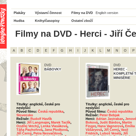
Plakáty
Výstavní činnost
Filmy na DVD
English version
Hudba
Knihy/časopisy
Ostatní zboží
Filmy na DVD - Herci - Jiří Č
A
B
C
D
E
F
G
H
I
J
K
L
M
N
O
P
DVD
DVD
BÁBOVKY
HEREC -
KOMPLETNÍ 
MINISÉRIE
Titulky: anglické, české pro
Titulky: anglické, české pro
neslyšící
neslyšící
Původ filmu:
Česká republika
,
Původ filmu:
Česká republika
Slovensko
Režisér:
Peter Bebjak
Režisér:
Rudolf Havlík
Herci:
Adrian Jastraban
,
Jenové
Herci:
Jiří Langmajer
,
Marek Taclík
,
Boková
,
Judit Bárdos
,
Martin
Ondřej Vetchý
,
Lenka Vlasáková
,
Finger
,
Hana Vagnerová
,
Emília
Táňa Pauhofová
,
Jana Plodková
,
Vášáryová
,
Jiří Černý
,
Vasil
Jiří Černý
,
Petra Nesvačilová
,
Fridrich
,
Luboš Veselý
,
Jiří