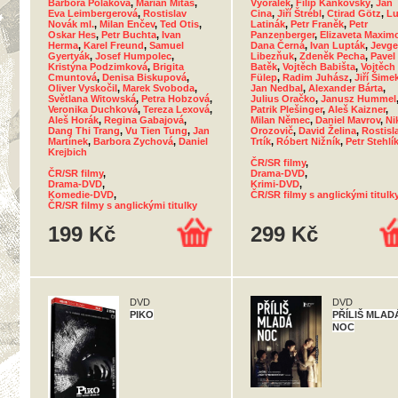
Barbora Poláková
,
Marián Mitaš
,
Vyorálek
,
Filip Kaňkovský
,
Jan
Eva Leimbergerová
,
Rostislav
Cina
,
Jiří Štrébl
,
Ctirad Götz
,
Lu
Novák ml.
,
Milan Enčev
,
Ted Otis
,
Latinák
,
Petr Franěk
,
Petr
Oskar Hes
,
Petr Buchta
,
Ivan
Panzenberger
,
Elizaveta Maxim
Herma
,
Karel Freund
,
Samuel
Dana Černá
,
Ivan Lupták
,
Jevge
Gyertyák
,
Josef Humpolec
,
Libezňuk
,
Zdeněk Pecha
,
Pavel
Kristýna Podzimková
,
Brigita
Batěk
,
Vojtěch Babišta
,
Vojtěch
Cmuntová
,
Denisa Biskupová
,
Fülep
,
Radim Juhász
,
Jiří Šime
Oliver Vyskočil
,
Marek Svoboda
,
Jan Nedbal
,
Alexander Bárta
,
Světlana Witowská
,
Petra Hobzová
,
Julius Oračko
,
Janusz Hummel
Veronika Duchková
,
Tereza Lexová
,
Patrik Plešinger
,
Aleš Kaizner
,
Aleš Horák
,
Regina Gabajová
,
Milan Němec
,
Daniel Mavrov
,
Ni
Dang Thi Trang
,
Vu Tien Tung
,
Jan
Orozovič
,
David Želina
,
Rostisl
Martínek
,
Barbora Zychová
,
Daniel
Trtík
,
Róbert Nižník
,
Petr Stehlí
Krejbich
ČR/SR filmy
,
ČR/SR filmy
,
Drama-DVD
,
Drama-DVD
,
Krimi-DVD
,
Komedie-DVD
,
ČR/SR filmy s anglickými titulk
ČR/SR filmy s anglickými titulky
199 Kč
299 Kč
DVD
DVD
PIKO
PŘÍLIŠ MLAD
NOC