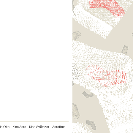
io Oko
Kino Aero
Kino Světozor
Aerofilms