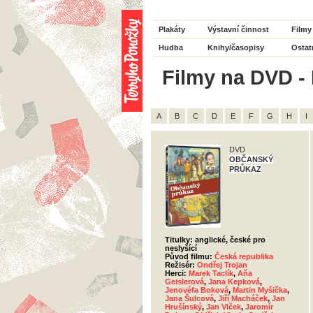
Plakáty
Výstavní činnost
Filmy
Hudba
Knihy/časopisy
Ostat
Filmy na DVD - 
A
B
C
D
E
F
G
H
I
DVD
OBČANSKÝ
PRŮKAZ
Titulky: anglické, české pro
neslyšící
Původ filmu:
Česká republika
Režisér:
Ondřej Trojan
Herci:
Marek Taclík
,
Aňa
Geislerová
,
Jana Kepková
,
Jenovéfa Boková
,
Martin Myšička
,
Jana Šulcová
,
Jiří Macháček
,
Jan
Hrušínský
,
Jan Vlček
,
Jaromír