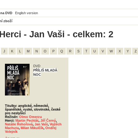
 na DVD
English version
ní zboží
Herci - Jan Vaši - celkem: 2
J
K
L
M
N
O
P
Q
R
S
T
U
V
W
X
Y
Z
DVD
PŘÍLIŠ MLADÁ
NOC
Titulky: anglické, německé,
španělské, ruské, slovinské, české
pro neslyšící
Režisér:
Olmo Omerzu
Herci:
Martin Pechlát
,
Jiří Černý
,
Natálie Řehořová
,
Jan Vaši
,
Vojtěch
Machuta
,
Milan Mikulčík
,
Ondřej
Volejník