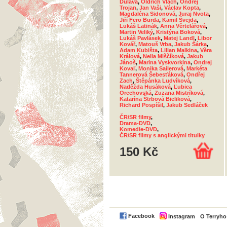
Dulava
,
Oldřich Vlach
,
Ondřej
Trojan
,
Jan Vaši
,
Václav Kopta
,
Magdaléna Sidonová
,
Juraj Nvota
,
Jiří Fero Burda
,
Kamil Švejda
,
Lukáš Latinák
,
Anna Věrtelářová
,
Martin Veliký
,
Kristýna Boková
,
Lukáš Pavlásek
,
Matej Landl
,
Libor
Kovář
,
Matouš Vrba
,
Jakub Šárka
,
Adam Kubišta
,
Lilian Malkina
,
Věra
Králová
,
Nella Miščíková
,
Jakub
Jánoš
,
Marina Vyskvorkina
,
Ondrej
Kovaľ
,
Monika Sailerová
,
Markéta
Tannerová Šebesťáková
,
Ondřej
Zach
,
Štěpánka Ludvíková
,
Naděžda Husáková
,
Ľubica
Orechovská
,
Zuzana Mistríková
,
Katarína Štrbová Bieliková
,
Richard Pospíšil
,
Jakub Sedláček
ČR/SR filmy
,
Drama-DVD
,
Komedie-DVD
,
ČR/SR filmy s anglickými titulky
150 Kč
Facebook
Instagram
O Terryh