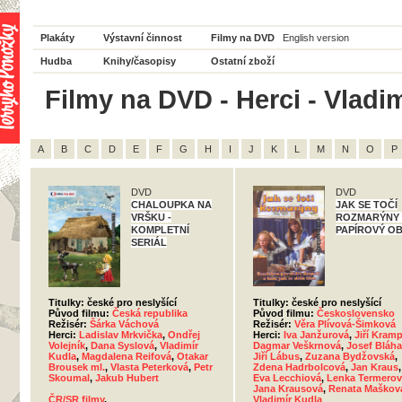
Plakáty
Výstavní činnost
Filmy na DVD
English version
Hudba
Knihy/časopisy
Ostatní zboží
Filmy na DVD - Herci - Vladim
A
B
C
D
E
F
G
H
I
J
K
L
M
N
O
P
DVD
DVD
CHALOUPKA NA
JAK SE TOČÍ
VRŠKU -
ROZMARÝNY 
KOMPLETNÍ
PAPÍROVÝ O
SERIÁL
Titulky: české pro neslyšící
Titulky: české pro neslyšící
Původ filmu:
Česká republika
Původ filmu:
Československo
Režisér:
Šárka Váchová
Režisér:
Věra Plívová-Šimková
Herci:
Ladislav Mrkvička
,
Ondřej
Herci:
Iva Janžurová
,
Jiří Kram
Volejník
,
Dana Syslová
,
Vladimír
Dagmar Veškrnová
,
Josef Bláha
Kudla
,
Magdalena Reifová
,
Otakar
Jiří Lábus
,
Zuzana Bydžovská
,
Brousek ml.
,
Vlasta Peterková
,
Petr
Zdena Hadrbolcová
,
Jan Kraus
,
Skoumal
,
Jakub Hubert
Eva Lecchiová
,
Lenka Termerov
Jana Krausová
,
Renata Maškov
ČR/SR filmy
,
Vladimír Kudla