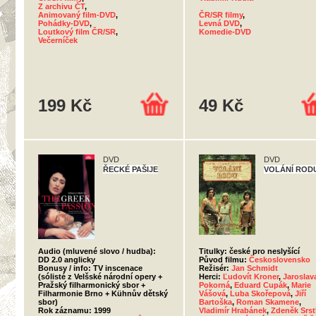
Z archivu ČT
,
Animovaný film-DVD
,
ČR/SR filmy
,
Pohádky-DVD
,
Levná DVD
,
Loutkový film ČR/SR
,
Komedie-DVD
Večerníček
199 Kč
49 Kč
DVD
DVD
ŘECKÉ PAŠIJE
VOLÁNÍ ROD
Audio (mluvené slovo / hudba):
Titulky: české pro neslyšící
DD 2.0 anglicky
Původ filmu:
Československo
Bonusy / info: TV inscenace
Režisér:
Jan Schmidt
(sólisté z Velšské národní opery +
Herci:
Ľudovít Kroner
,
Jaroslav
Pražský filharmonický sbor +
Pokorná
,
Eduard Cupák
,
Marie
Filharmonie Brno + Kühnův dětský
Vášová
,
Luba Skořepová
,
Jiří
sbor)
Bartoška
,
Roman Skamene
,
Rok záznamu: 1999
Vladimír Hrabánek
,
Zdeněk Srst