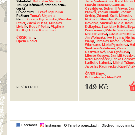
Skladatel:
Bohuslav Martinů
Jana Andresíková
,
Karel Hlušič
Titulky: německé, francouzské,
Ludvík Hradilek
,
Gabriela
české
Osvaldová
,
Bohumil Vávra
,
Jan
Původ filmu:
Česká republika
Prokeš
,
Václav Hladík
,
Václav
Režisér:
Tomáš Šimerda
Stýblo
,
Zdeněk Kutil
,
Miroslav
Herci:
Zuzana Bydžovská
,
Miroslav
Mokošín
,
Miroslav Moravec
,
Kar
Etzler
,
Zdeněk Hess
,
Miloslav
Hovorka
,
Vladimír Kudla
,
Karel
Mejzlík
,
Rudolf Pellar
,
Vladimír
Dellapina
,
Stanislav Hájek
,
Beta
Kudla
,
Helena Karochová
Poničanová
,
Milada Janderová-
Kratochvílová
,
Zuzana Plichtov
ČR/SR filmy
,
Jiří Wohanka
,
Ivo Hrdina
,
Micha
Opera + balet
Wang
,
Jaroslav Mařan
,
Václav
Wittmann
,
Marie Popelková
,
He
Šimková-Malehová
,
Vlasta
Gottwaldová
,
Eva Lysáková
,
Libuše Kosová
,
Jan Míškovský
,
Karel Macháček
,
Lenka Hornov
Ladislav Lahoda
,
Michal Träger
,
Jaroslav Radimecký
,
Karel Víte
ČR/SR filmy
,
Dobrodružný film-DVD
149 Kč
NENÍ K PRODEJI
PayPal
Facebook
Instagram
O Terryho ponožkách
Obchodní podmínky