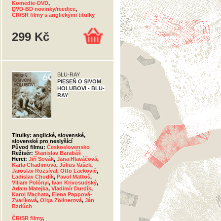
Komedie-DVD
,
DVD-BD novinky/reedice
,
ČR/SR filmy s anglickými titulky
299 Kč
BLU-RAY
PIESEŇ O SIVOM
HOLUBOVI - BLU-
RAY
Titulky: anglické, slovenské,
slovenské pro neslyšící
Původ filmu:
Československo
Režisér:
Stanislav Barabáš
Herci:
Jiří Sovák
,
Jana Hlaváčová
,
Karla Chadimová
,
Július Vašek
,
Jaroslav Rozsíval
,
Otto Lackovič
,
Ladislav Chudík
,
Pavol Mattoš
,
Viliam Polónyi
,
Ivan Krivosudský
,
Adam Matejka
,
Vladimír Durdík
,
Karol Machata
,
Elena Pappová-
Zvaríková
,
Oľga Zöllnerová
,
Ján
Bzdúch
ČR/SR filmy
,