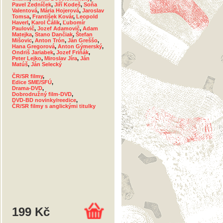
Pavel Zedníček
,
Jiří Kodeš
,
Soňa
Valentová
,
Mária Hojerová
,
Jaroslav
Tomsa
,
František Kovár
,
Leopold
Haverl
,
Karol Čálik
,
Ľubomír
Paulovič
,
Jozef Adamovič
,
Adam
Matejka
,
Stano Dančiak
,
Štefan
Mišovic
,
Anton Trón
,
Ján Greššo
,
Hana Gregorová
,
Anton Gýmerský
,
Ondriš Jariabek
,
Jozef Friňák
,
Peter Lejko
,
Miroslav Jíra
,
Ján
Matúš
,
Ján Selecký
ČR/SR filmy
,
Edice SME/SFÚ
,
Drama-DVD
,
Dobrodružný film-DVD
,
DVD-BD novinky/reedice
,
ČR/SR filmy s anglickými titulky
199 Kč