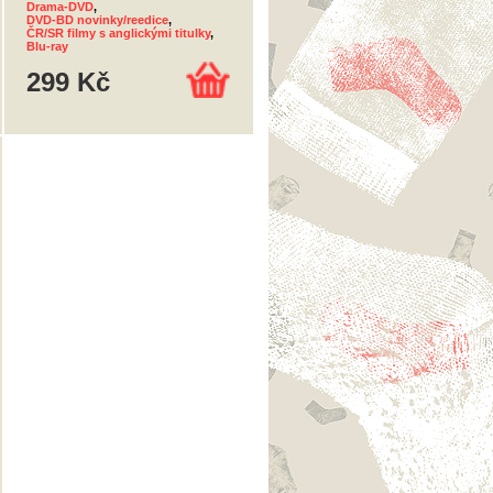
Drama-DVD
,
DVD-BD novinky/reedice
,
ČR/SR filmy s anglickými titulky
,
Blu-ray
299 Kč