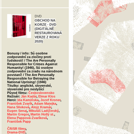
DVD
OBCHOD NA
KORZE - DVD
(DIGITÁLNĚ
RESTAUROVANÁ
VERZE Z ROKU
2020)
Bonusy / info: Sú osobne
zodpovední za zločiny proti
ľudskosti! / The Are Personally
Responsible for Crimes Against
Humanity! (1946), Sú osobne
zodpovední za zradu na národnom
povstaní! / The Are Personally
Responsible for Betraying the
National Uprising! (1946)
Titulky: anglické, slovenské,
slovenské pro neslyšící
Původ filmu:
Československo
Režisér:
Ján Kadár
,
Elmar Klos
Herci:
Ida Kamińska
,
Jozef Kroner
,
František Zvarík
,
Adam Matejka
,
Hana Slivková
,
Alojz Kramár
,
Eugen Senaj
,
Mikuláš Ladižinský
,
Martin Gregor
,
Martin Hollý st.
,
Elena Pappová-Zvaríková
,
František Papp
ČR/SR filmy
,
Drama-DVD
,