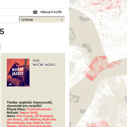
Nákupní košík
15
DVD
NOČNÍ JAZDCI
Titulky: anglické, francouzské,
slovenské pro neslyšící
Původ filmu:
Československo
Režisér:
Martin Hollý
Herci:
Petr Čepek
,
Jiří Krampol
,
Jan Kraus
,
Ján Mildner
,
Radoslav
Brzobohatý
,
Ivan Palúch
,
Petr
Skarke
,
Michal Dočolomanský
,