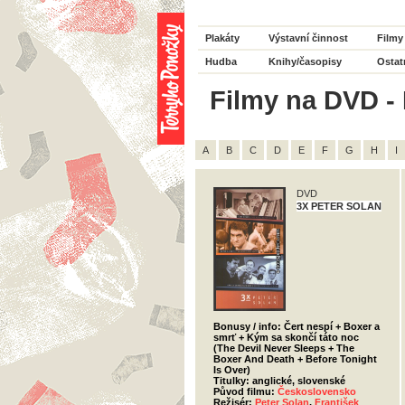
Plakáty
Výstavní činnost
Filmy
Hudba
Knihy/časopisy
Ostat
Filmy na DVD - 
A
B
C
D
E
F
G
H
I
DVD
3X PETER SOLAN
Bonusy / info: Čert nespí + Boxer a
smrť + Kým sa skončí táto noc
(The Devil Never Sleeps + The
Boxer And Death + Before Tonight
Is Over)
Titulky: anglické, slovenské
Původ filmu:
Československo
Režisér:
Peter Solan
,
František