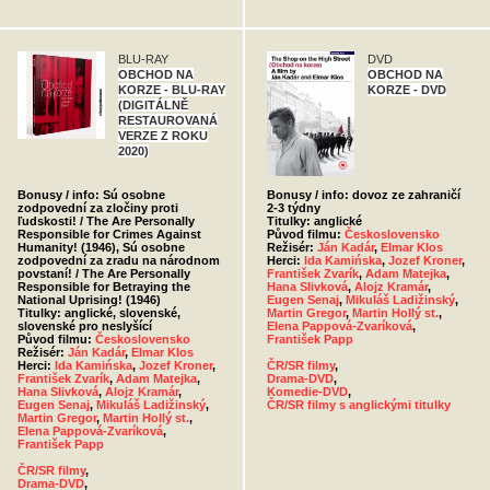
BLU-RAY
DVD
OBCHOD NA
OBCHOD NA
KORZE - BLU-RAY
KORZE - DVD
(DIGITÁLNĚ
RESTAUROVANÁ
VERZE Z ROKU
2020)
Bonusy / info: Sú osobne
Bonusy / info: dovoz ze zahraničí
zodpovední za zločiny proti
2-3 týdny
ľudskosti! / The Are Personally
Titulky: anglické
Responsible for Crimes Against
Původ filmu:
Československo
Humanity! (1946), Sú osobne
Režisér:
Ján Kadár
,
Elmar Klos
zodpovední za zradu na národnom
Herci:
Ida Kamińska
,
Jozef Kroner
,
povstaní! / The Are Personally
František Zvarík
,
Adam Matejka
,
Responsible for Betraying the
Hana Slivková
,
Alojz Kramár
,
National Uprising! (1946)
Eugen Senaj
,
Mikuláš Ladižinský
,
Titulky: anglické, slovenské,
Martin Gregor
,
Martin Hollý st.
,
slovenské pro neslyšící
Elena Pappová-Zvaríková
,
Původ filmu:
Československo
František Papp
Režisér:
Ján Kadár
,
Elmar Klos
Herci:
Ida Kamińska
,
Jozef Kroner
,
ČR/SR filmy
,
František Zvarík
,
Adam Matejka
,
Drama-DVD
,
Hana Slivková
,
Alojz Kramár
,
Komedie-DVD
,
Eugen Senaj
,
Mikuláš Ladižinský
,
ČR/SR filmy s anglickými titulky
Martin Gregor
,
Martin Hollý st.
,
Elena Pappová-Zvaríková
,
František Papp
ČR/SR filmy
,
Drama-DVD
,