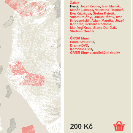
Žáček
Herci:
Jozef Kroner
,
Ivan Mistrík
,
Marián Labuda
,
Valentina Thielová
,
Eva Krížiková
,
Štefan Kvietik
,
Viliam Polónyi
,
Július Pántik
,
Ivan
Krivosudský
,
Adam Matejka
,
Józef
Kondrat
,
Gerhard Rachold
,
Manfred Krug
,
Stano Dančiak
,
Vladimír Durdík
ČR/SR filmy
,
Edice SME/SFÚ
,
Drama-DVD
,
Komedie-DVD
,
ČR/SR filmy s anglickými titulky
200 Kč