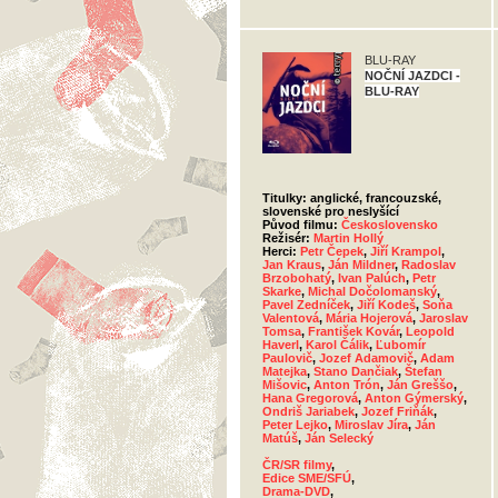
BLU-RAY
NOČNÍ JAZDCI -
BLU-RAY
Titulky: anglické, francouzské,
slovenské pro neslyšící
Původ filmu:
Československo
Režisér:
Martin Hollý
Herci:
Petr Čepek
,
Jiří Krampol
,
Jan Kraus
,
Ján Mildner
,
Radoslav
Brzobohatý
,
Ivan Palúch
,
Petr
Skarke
,
Michal Dočolomanský
,
Pavel Zedníček
,
Jiří Kodeš
,
Soňa
Valentová
,
Mária Hojerová
,
Jaroslav
Tomsa
,
František Kovár
,
Leopold
Haverl
,
Karol Čálik
,
Ľubomír
Paulovič
,
Jozef Adamovič
,
Adam
Matejka
,
Stano Dančiak
,
Štefan
Mišovic
,
Anton Trón
,
Ján Greššo
,
Hana Gregorová
,
Anton Gýmerský
,
Ondriš Jariabek
,
Jozef Friňák
,
Peter Lejko
,
Miroslav Jíra
,
Ján
Matúš
,
Ján Selecký
ČR/SR filmy
,
Edice SME/SFÚ
,
Drama-DVD
,