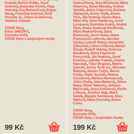
Kramár
,
Bohuš Králik
,
Jozef
Vysloužilová
,
Jana Břežková
,
Mária
Sodoma
,
Branislav Koreň
,
Oľga
Hojerová
,
Adam Matejka
,
Ondrej
Vronská
,
Eva Bartovičová
,
Eugen
Vandlík
,
Adela Gáborová
,
Božena
Senaj
,
František Kabrheľ
,
Emil
Slabejová
,
Anton Šulík
,
Anton
Horváth st.
,
Zdena Grúberová
,
Trón
,
Ján Kramár
,
Václav Baur
,
Vladimír Zimmer
Milan Kiš
,
Viera Pavlíková
,
Jozef
Longauer
,
Stanislav Kubiš
,
Andrej
ČR/SR filmy
,
Šilan
,
Beata Znaková-Drotárová
,
Edice SME/SFÚ
,
Mária Markovičová
,
Dana
Komedie-DVD
,
Baslerová
,
Jozef Holec
,
Hana
ČR/SR filmy s anglickými titulky
Prymusová-Lelitová
,
Jaroslav
Vrzala
,
Ľudovít Reiter
,
Alexandra
Záborská
,
Ľubica Očková
,
Marian
Šlosár
,
Rudolf Velický
,
Dobrota
Nováková
,
Elena Faguľová-
Petrovická
,
Ján Hrabina
,
Jozef
Krivička
,
Ladislav Farkaš
,
Ondrej
Hanuliak
,
Tibor Bogdan
,
Martin
Zatovič
,
Anton Šulík ml.
,
Miroslav
Šebesta
,
Marián Foltín
,
Martin
Foltín
,
Vlado Sucháň
,
Helena
Grznárová
,
Martina Hermanová
,
Július Bulla
,
Jana Marková
,
Július
Nagy
,
Viliam Vakonits
,
Adriana
Mezovská
,
Anna Kolínková
,
Emílie
Ličková
,
Jindřich Sejk
,
Miloš
Somík
,
Margita Somíková
,
Alica
Vajdová
,
Mária Dvorská
,
Anton
Csino
ČR/SR filmy
,
Komedie-DVD
,
ČR/SR filmy s anglickými titulky
99 Kč
199 Kč