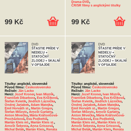
Drama-DVD
,
ČR/SR filmy s anglickými titulky
99 Kč
99 Kč
DVD
DVD
ŠŤASTIE PRÍDE V
ŠŤASTIE PRÍDE V
NEDEĽU +
NEDEĽU +
STATOČNÝ
STATOČNÝ
ZLODEJ + SKALNÍ
ZLODEJ + SKALNÍ
V OFSAJDE
V OFSAJDE
Titulky: anglické, slovenské
Titulky: anglické, slovenské
Původ filmu:
Československo
Původ filmu:
Československo
Režisér:
Ján Lacko
Režisér:
Ján Lacko
Herci:
Jozef Kroner
,
Ivan Mistrík
,
Herci:
Jozef Kroner
,
Ivan Mistrík
,
František Dibarbora
,
Eva Krížiková
,
František Dibarbora
,
Eva Krížiková
,
Štefan Kvietik
,
Jindřich Láznička
,
Štefan Kvietik
,
Jindřich Láznička
,
Ondrej Jariabek
,
Adam Matejka
,
Ondrej Jariabek
,
Adam Matejka
,
Emil Horváth st.
,
Martin Gregor
,
Emil Horváth st.
,
Martin Gregor
,
Štefan Mišovic
,
Arnošt Garlatty
,
Štefan Mišovic
,
Arnošt Garlatty
,
Anton Mrvečka
,
Mária Kráľovičová-
Anton Mrvečka
,
Mária Kráľovičová-
Procházková
,
Eva Podbehlá
,
Procházková
,
Eva Podbehlá
,
Marián Kleis ml.
,
Marián Kleis st.
,
Marián Kleis ml.
,
Marián Kleis st.
,
Arnošt Šebesta
,
Anna Grissová
,
Arnošt Šebesta
,
Anna Grissová
,
Michal Belák
,
Marián Kleis
,
Renáta
Michal Belák
,
Marián Kleis
,
Renáta