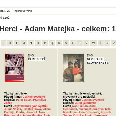
 na DVD
English version
ní zboží
Herci - Adam Matejka - celkem: 
J
K
L
M
N
O
P
Q
R
S
T
U
V
W
X
Y
Z
DVD
DVD
ČERT NESPÍ
NEVERA PO
SLOVENSKY I-II
Titulky: anglické
Titulky: anglické, slovenské,
Původ filmu:
Československo
slovenské pro neslyšící
Režisér:
Peter Solan
,
František
Původ filmu:
Československo
Žáček
Režisér:
Juraj Jakubisko
Herci:
Jozef Kroner
,
Ivan Mistrík
,
Herci:
Ivan Palúch
,
Karel
Július Vašek
,
Eva Krížiková
,
Viliam
Heřmánek
,
Zuzana Kronerová
,
Míla
Polónyi
,
Ondrej Jariabek
,
Ivan
Myslíková
,
Jana Březinová
,
Zdeněk
Krivosudský
,
Adam Matejka
,
Alojz
Srstka
,
Otto Lackovič
,
Jaroslava