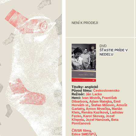
NENÍ K PRODEJI
DVD
ŠŤASTIE PRÍDE V
NEDEĽU
Titulky: anglické
Původ filmu:
Československo
Režisér:
Ján Lacko
Herci:
Ivan Mistrík
,
František
Dibarbora
,
Adam Matejka
,
Emil
Horváth st.
,
Štefan Mišovic
,
Arnošt
Garlatty
,
Anton Mrvečka
,
Marián
Kleis
,
Renáta Kazíková
,
Ladislav
Fecko
,
Karol Skovay
,
Jozef
Křepela
,
Jozef Hanúsek
,
Beta
Poničanová
ČR/SR filmy
,
Edice SME/SFÚ
,