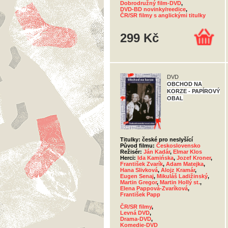
Dobrodružný film-DVD
,
DVD-BD novinky/reedice
,
ČR/SR filmy s anglickými titulky
299 Kč
DVD
OBCHOD NA
KORZE - PAPÍROVÝ
OBAL
Titulky: české pro neslyšící
Původ filmu:
Československo
Režisér:
Ján Kadár
,
Elmar Klos
Herci:
Ida Kamińska
,
Jozef Kroner
,
František Zvarík
,
Adam Matejka
,
Hana Slivková
,
Alojz Kramár
,
Eugen Senaj
,
Mikuláš Ladižinský
,
Martin Gregor
,
Martin Hollý st.
,
Elena Pappová-Zvaríková
,
František Papp
ČR/SR filmy
,
Levná DVD
,
Drama-DVD
,
Komedie-DVD