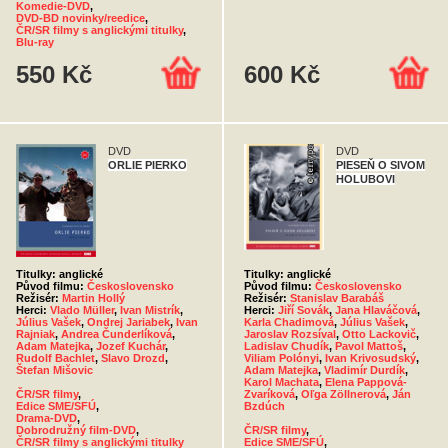
Komedie-DVD
,
DVD-BD novinky/reedice
,
ČR/SR filmy s anglickými titulky
,
Blu-ray
550 Kč
600 Kč
DVD
DVD
ORLIE PIERKO
PIESEŇ O SIVOM
HOLUBOVI
Titulky: anglické
Titulky: anglické
Původ filmu:
Československo
Původ filmu:
Československo
Režisér:
Martin Hollý
Režisér:
Stanislav Barabáš
Herci:
Vlado Müller
,
Ivan Mistrík
,
Herci:
Jiří Sovák
,
Jana Hlaváčová
,
Július Vašek
,
Ondrej Jariabek
,
Ivan
Karla Chadimová
,
Július Vašek
,
Rajniak
,
Andrea Čunderlíková
,
Jaroslav Rozsíval
,
Otto Lackovič
,
Adam Matejka
,
Jozef Kuchár
,
Ladislav Chudík
,
Pavol Mattoš
,
Rudolf Bachlet
,
Slavo Drozd
,
Viliam Polónyi
,
Ivan Krivosudský
,
Štefan Mišovic
Adam Matejka
,
Vladimír Durdík
,
Karol Machata
,
Elena Pappová-
ČR/SR filmy
,
Zvaríková
,
Oľga Zöllnerová
,
Ján
Edice SME/SFÚ
,
Bzdúch
Drama-DVD
,
Dobrodružný film-DVD
,
ČR/SR filmy
,
ČR/SR filmy s anglickými titulky
Edice SME/SFÚ
,