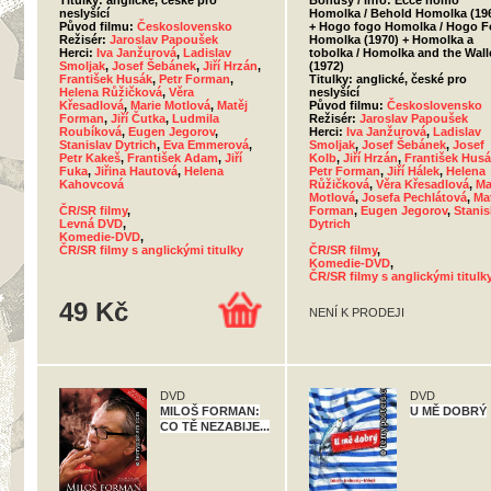
Titulky: anglické, české pro
Bonusy / info: Ecce homo
neslyšící
Homolka / Behold Homolka (19
Původ filmu:
Československo
+ Hogo fogo Homolka / Hogo 
Režisér:
Jaroslav Papoušek
Homolka (1970) + Homolka a
Herci:
Iva Janžurová
,
Ladislav
tobolka / Homolka and the Wall
Smoljak
,
Josef Šebánek
,
Jiří Hrzán
,
(1972)
František Husák
,
Petr Forman
,
Titulky: anglické, české pro
Helena Růžičková
,
Věra
neslyšící
Křesadlová
,
Marie Motlová
,
Matěj
Původ filmu:
Československo
Forman
,
Jiří Čutka
,
Ludmila
Režisér:
Jaroslav Papoušek
Roubíková
,
Eugen Jegorov
,
Herci:
Iva Janžurová
,
Ladislav
Stanislav Dytrich
,
Eva Emmerová
,
Smoljak
,
Josef Šebánek
,
Josef
Petr Kakeš
,
František Adam
,
Jiří
Kolb
,
Jiří Hrzán
,
František Hus
Fuka
,
Jiřina Hautová
,
Helena
Petr Forman
,
Jiří Hálek
,
Helena
Kahovcová
Růžičková
,
Věra Křesadlová
,
Ma
Motlová
,
Josefa Pechlátová
,
Ma
ČR/SR filmy
,
Forman
,
Eugen Jegorov
,
Stanis
Levná DVD
,
Dytrich
Komedie-DVD
,
ČR/SR filmy s anglickými titulky
ČR/SR filmy
,
Komedie-DVD
,
ČR/SR filmy s anglickými titulk
49 Kč
NENÍ K PRODEJI
DVD
DVD
MILOŠ FORMAN:
U MĚ DOBRÝ
CO TĚ NEZABIJE...