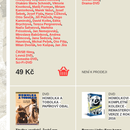
Otakáro Maria Schmidt
,
Viktorie
Drama-DVD
Knotková
,
Matěj Forman
,
Miriam
Kantorková
,
Marek Vašut
,
Josef
Šebek
,
Josef Fiala
,
Hana Čížková
,
Otto Ševčík
,
Jiří Ptáčník
,
Hugo
Kaminský
,
David Koller
,
Edita
Brychtová
,
Tereza Pergnerová
,
Naďa Šafratová
,
Markéta
Frösslová
,
Jan Nemejovský
,
Miroslava Babůrková
,
Andrea
Němcová
,
Jana Šedová
,
Jana
Havrdová
,
Michal Pešek
,
Oto Filip
,
Milan Dvořák
,
Ivo Kašpar
,
Jan Jíra
ČR/SR filmy
,
Levná DVD
,
Komedie-DVD
,
Sci-Fi-DVD
49 Kč
NENÍ K PRODEJI
DVD
DVD
HOMOLKA A
HOMOLKOVI 
TOBOLKA -
KOMPLETNÍ
PAPÍROVÝ OBAL
KOLEKCE -
REMASTERO
VERZE Z RO
2016