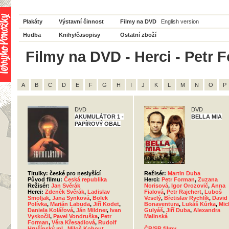
Plakáty
Výstavní činnost
Filmy na DVD
English version
Hudba
Knihy/časopisy
Ostatní zboží
Filmy na DVD - Herci - Petr 
A
B
C
D
E
F
G
H
I
J
K
L
M
N
O
P
DVD
DVD
AKUMULÁTOR 1 -
BELLA MIA
PAPÍROVÝ OBAL
Titulky: české pro neslyšící
Režisér:
Martin Duba
Původ filmu:
Česká republika
Herci:
Petr Forman
,
Zuzana
Režisér:
Jan Svěrák
Norisová
,
Igor Orozovič
,
Anna
Herci:
Zdeněk Svěrák
,
Ladislav
Fialová
,
Petr Rajchert
,
Luboš
Smoljak
,
Jana Synková
,
Bolek
Veselý
,
Břetislav Rychlík
,
David
Polívka
,
Marián Labuda
,
Jiří Kodet
,
Bonaventura
,
Lukáš Kůrka
,
Mic
Daniela Kolářová
,
Ján Mildner
,
Ivan
Gulyáš
,
Jiří Duba
,
Alexandra
Vyskočil
,
Pavel Vondruška
,
Petr
Malinská
Forman
,
Věra Křesadlová
,
Rudolf
Hrušínský ml.
,
Miloš Kohout
,
ČR/SR filmy
,