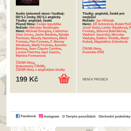
Audio (mluvené slovo / hudba):
Titulky: anglické, české pro
DD 5.1 česky, DD 5.1 anglicky
neslyšící
Titulky: anglické, české
Režisér:
Jan Hřebejk
Původ filmu:
Česká republika
Herci:
Jiří Schmitzer
,
Bolek Polí
Režisér:
Miloslav Šmídmajer
Josef Somr
,
Lenka Vlasáková
,
P
Herci:
Michael Douglas
,
Catherine
Forman
,
Simona Babčáková
,
Zeta-Jones
,
Javier Bardem
,
Natalie
Vladimír Javorský
,
Miroslav
Portman
,
Woody Harrelson
,
Miloš
Vladyka
,
Dalibor Vinklát
,
Mario
Forman
,
Petr Forman
,
F. Murray
Kubaš
,
Magdaléna Zelenková
Abraham
,
Matěj Forman
,
Annette
Bening
,
Jean-Claude Carrière
,
ČR/SR filmy
,
Louise Fletcher
,
Saul Zaentz
,
Komedie-DVD
Martina Formanová
ČR/SR filmy
,
Dokumenty ČR/SR
,
ČR/SR filmy s anglickými titulky
199 Kč
NENÍ K PRODEJI
PayPal
Facebook
Instagram
O Terryho ponožkách
Obchodní podmínky