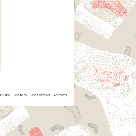
io Oko
Kino Aero
Kino Světozor
Aerofilms