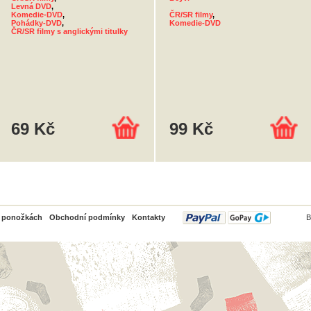
Levná DVD
,
Komedie-DVD
,
ČR/SR filmy
,
Pohádky-DVD
,
Komedie-DVD
ČR/SR filmy s anglickými titulky
69 Kč
99 Kč
PayPal
o ponožkách
Obchodní podmínky
Kontakty
B