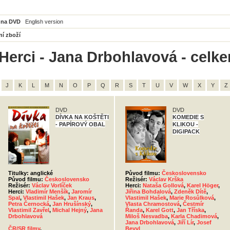
 na DVD
English version
ní zboží
Herci - Jana Drbohlavová - celke
J
K
L
M
N
O
P
Q
R
S
T
U
V
W
X
Y
Z
DVD
DVD
DÍVKA NA KOŠTĚTI
KOMEDIE S
- PAPÍROVÝ OBAL
KLIKOU -
DIGIPACK
Titulky: anglické
Původ filmu:
Československo
Původ filmu:
Československo
Režisér:
Václav Krška
Režisér:
Václav Vorlíček
Herci:
Nataša Gollová
,
Karel Höger
,
Herci:
Vladimír Menšík
,
Jaromír
Jiřina Bohdalová
,
Zdeněk Dítě
,
Spal
,
Vlastimil Hašek
,
Jan Kraus
,
Vlastimil Hašek
,
Marie Rosůlková
,
Petra Černocká
,
Jan Hrušínský
,
Vlasta Chramostová
,
Čestmír
Vlastimil Zavřel
,
Michal Hejný
,
Jana
Řanda
,
Karel Gott
,
Jan Tříska
,
Drbohlavová
Miloš Nesvadba
,
Karla Chadimová
,
Jana Drbohlavová
,
Jiří Lír
,
Josef
ČR/SR filmy
,
Beyvl