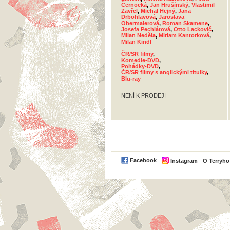
Černocká
,
Jan Hrušínský
,
Vlastimil
Zavřel
,
Michal Hejný
,
Jana
Drbohlavová
,
Jaroslava
Obermaierová
,
Roman Skamene
,
Josefa Pechlátová
,
Otto Lackovič
,
Milan Neděla
,
Miriam Kantorková
,
Milan Kindl
ČR/SR filmy
,
Komedie-DVD
,
Pohádky-DVD
,
ČR/SR filmy s anglickými titulky
,
Blu-ray
NENÍ K PRODEJI
Facebook
Instagram
O Terryh