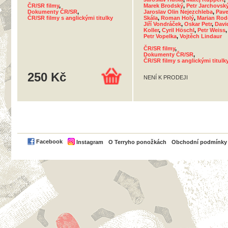
ČR/SR filmy
,
Marek Brodský
,
Petr Jarchovsk
Dokumenty ČR/SR
,
Jaroslav Olin Nejezchleba
,
Pave
ČR/SR filmy s anglickými titulky
Skála
,
Roman Holý
,
Marian Rod
Jiří Vondráček
,
Oskar Petr
,
Davi
Koller
,
Cyril Höschl
,
Petr Weiss
,
Petr Vopelka
,
Vojtěch Lindaur
ČR/SR filmy
,
Dokumenty ČR/SR
,
ČR/SR filmy s anglickými titulk
250 Kč
NENÍ K PRODEJI
PayPal
Facebook
Instagram
O Terryho ponožkách
Obchodní podmínky