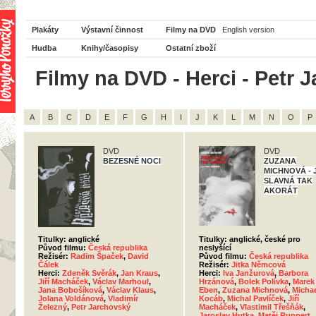
Plakáty
Výstavní činnost
Filmy na DVD
English version
Hudba
Knihy/časopisy
Ostatní zboží
Filmy na DVD - Herci - Petr 
A
B
C
D
E
F
G
H
I
J
K
L
M
N
O
P
DVD
DVD
BEZESNÉ NOCI
ZUZANA
MICHNOVÁ - 
SLAVNÁ TAK
AKORÁT
Titulky: anglické
Titulky: anglické, české pro
Původ filmu:
Česká republika
neslyšící
Režisér:
Radim Špaček
,
David
Původ filmu:
Česká republika
Čálek
Režisér:
Jitka Němcová
Herci:
Zdeněk Svěrák
,
Jan Kraus
,
Herci:
Iva Janžurová
,
Barbora
Jiří Macháček
,
Václav Marhoul
,
Hrzánová
,
Bolek Polívka
,
Marek
Jana Bobošíková
,
Václav Klaus
,
Eben
,
Zuzana Michnová
,
Micha
Jolana Voldánová
,
Vladimír
Kocáb
,
Michal Pavlíček
,
Jiří
Železný
,
Petr Jarchovský
Macháček
,
Vlastimil Třešňák
,
Jaroslav Hutka
,
Matěj Ruppert
,