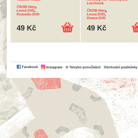
Lecchiová
ČR/SR filmy
,
Levná DVD
,
ČR/SR filmy
,
Komedie-DVD
Levná DVD
,
Drama-DVD
49 Kč
49 Kč
PayPal
Facebook
Instagram
O Terryho ponožkách
Obchodní podmínky