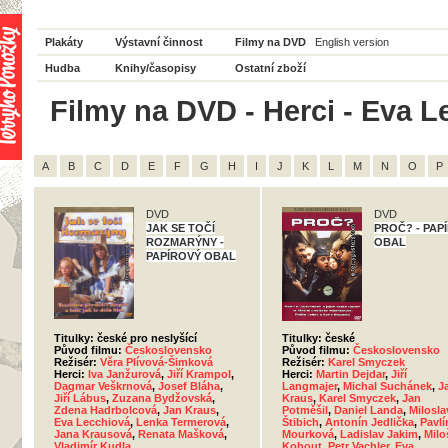
Plakáty
Výstavní činnost
Filmy na DVD
English version
Hudba
Knihy/časopisy
Ostatní zboží
Filmy na DVD - Herci - Eva L
A
B
C
D
E
F
G
H
I
J
K
L
M
N
O
P
DVD
DVD
JAK SE TOČÍ
PROČ? - PAP
ROZMARÝNY -
OBAL
PAPÍROVÝ OBAL
Titulky: české pro neslyšící
Titulky: české
Původ filmu:
Československo
Původ filmu:
Československo
Režisér:
Věra Plívová-Šimková
Režisér:
Karel Smyczek
Herci:
Iva Janžurová
,
Jiří Krampol
,
Herci:
Martin Dejdar
,
Jiří
Dagmar Veškrnová
,
Josef Bláha
,
Langmajer
,
Michal Suchánek
,
J
Jiří Lábus
,
Zuzana Bydžovská
,
Kraus
,
Karel Smyczek
,
Jan
Zdena Hadrbolcová
,
Jan Kraus
,
Potměšil
,
Daniel Landa
,
Milosla
Eva Lecchiová
,
Lenka Termerová
,
Štibich
,
Antonín Jedlička
,
Pavlí
Jana Krausová
,
Renata Mašková
,
Mourková
,
Ladislav Jakim
,
Milo
Vladimír Kudla
Kohout
,
Petr Vachler
,
Eva