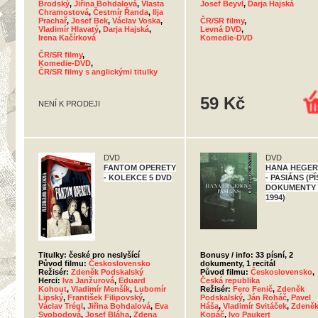
Brodský
,
Jiřina Bohdalová
,
Vlasta
Josef Beyvl
,
Darja Hajská
Chramostová
,
Čestmír Řanda
,
Ilja
Prachař
,
Josef Bek
,
Václav Voska
,
ČR/SR filmy
,
Vladimír Hlavatý
,
Darja Hajská
,
Levná DVD
,
Irena Kačírková
Komedie-DVD
ČR/SR filmy
,
Komedie-DVD
,
ČR/SR filmy s anglickými titulky
59 Kč
NENÍ K PRODEJI
DVD
DVD
FANTOM OPERETY
HANA HEGE
- KOLEKCE 5 DVD
- PASIÁNS (P
DOKUMENTY 
1994)
Titulky: české pro neslyšící
Bonusy / info: 33 písní, 2
Původ filmu:
Československo
dokumenty, 1 recitál
Režisér:
Zdeněk Podskalský
Původ filmu:
Československo
,
Herci:
Iva Janžurová
,
Eduard
Česká republika
Kohout
,
Vladimír Menšík
,
Lubomír
Režisér:
Fero Fenič
,
Zdeněk
Lipský
,
František Filipovský
,
Podskalský
,
Ján Roháč
,
Pavel
Václav Trégl
,
Jiřina Bohdalová
,
Eva
Háša
,
Vladimír Svitáček
,
Zdeně
Svobodová
,
Josef Bláha
,
Zdena
Kopáč
,
Ivo Paukert