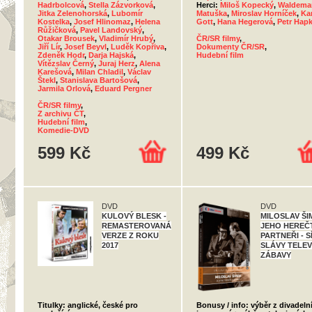
Hadrbolcová
,
Stella Zázvorková
,
Herci:
Miloš Kopecký
,
Waldema
Jitka Zelenohorská
,
Lubomír
Matuška
,
Miroslav Horníček
,
Ka
Kostelka
,
Josef Hlinomaz
,
Helena
Gott
,
Hana Hegerová
,
Petr Hap
Růžičková
,
Pavel Landovský
,
Otakar Brousek
,
Vladimír Hrubý
,
ČR/SR filmy
,
Jiří Lír
,
Josef Beyvl
,
Luděk Kopřiva
,
Dokumenty ČR/SR
,
Zdeněk Hodr
,
Darja Hajská
,
Hudební film
Vítězslav Černý
,
Juraj Herz
,
Alena
Karešová
,
Milan Chladil
,
Václav
Štekl
,
Stanislava Bartošová
,
Jarmila Orlová
,
Eduard Pergner
ČR/SR filmy
,
Z archivu ČT
,
Hudební film
,
Komedie-DVD
599 Kč
499 Kč
DVD
DVD
KULOVÝ BLESK -
MILOSLAV ŠI
REMASTEROVANÁ
JEHO HEREČ
VERZE Z ROKU
PARTNEŘI - S
2017
SLÁVY TELEV
ZÁBAVY
Titulky: anglické, české pro
Bonusy / info: výběr z divadeln