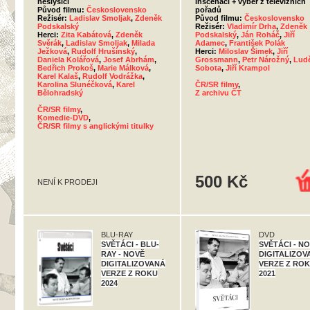
neslyšící
inscenací + výběr z televizních
Původ filmu:
Československo
pořadů
Režisér:
Ladislav Smoljak
,
Zdeněk
Původ filmu:
Československo
Podskalský
Režisér:
Vladimír Drha
,
Zdeněk
Herci:
Zita Kabátová
,
Zdeněk
Podskalský
,
Ján Roháč
,
Jiří
Svěrák
,
Ladislav Smoljak
,
Milada
Adamec
,
František Polák
Ježková
,
Rudolf Hrušínský
,
Herci:
Miloslav Šimek
,
Jiří
Daniela Kolářová
,
Josef Abrhám
,
Grossmann
,
Petr Nárožný
,
Lud
Bedřich Prokoš
,
Marie Málková
,
Sobota
,
Jiří Krampol
Karel Kalaš
,
Rudolf Vodrážka
,
Karolina Slunéčková
,
Karel
ČR/SR filmy
,
Bělohradský
Z archivu ČT
ČR/SR filmy
,
Komedie-DVD
,
ČR/SR filmy s anglickými titulky
500 Kč
NENÍ K PRODEJI
BLU-RAY
DVD
SVĚTÁCI - BLU-
SVĚTÁCI - N
RAY - NOVĚ
DIGITALIZOV
DIGITALIZOVANÁ
VERZE Z RO
VERZE Z ROKU
2021
2024