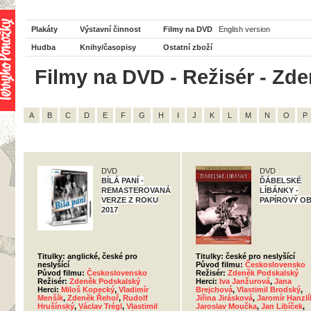
Plakáty
Výstavní činnost
Filmy na DVD
English version
Hudba
Knihy/časopisy
Ostatní zboží
Filmy na DVD - Režisér - Zd
A
B
C
D
E
F
G
H
I
J
K
L
M
N
O
P
DVD
DVD
BÍLÁ PANÍ -
ĎÁBELSKÉ
REMASTEROVANÁ
LÍBÁNKY -
VERZE Z ROKU
PAPÍROVÝ O
2017
Titulky: anglické, české pro
Titulky: české pro neslyšící
neslyšící
Původ filmu:
Československo
Původ filmu:
Československo
Režisér:
Zdeněk Podskalský
Režisér:
Zdeněk Podskalský
Herci:
Iva Janžurová
,
Jana
Herci:
Miloš Kopecký
,
Vladimír
Brejchová
,
Vlastimil Brodský
,
Menšík
,
Zdeněk Řehoř
,
Rudolf
Jiřina Jirásková
,
Jaromír Hanzlí
Hrušínský
,
Václav Trégl
,
Vlastimil
Jaroslav Moučka
,
Jan Libíček
,