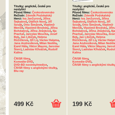
Titulky: anglické, české pro
Titulky: anglické, české pro
neslyšící
neslyšící
Původ filmu:
Československo
Původ filmu:
Československo
Režisér:
Zdeněk Podskalský
Režisér:
Zdeněk Podskalský
Herci:
Iva Janžurová
,
Jiřina
Herci:
Iva Janžurová
,
Jiřina
Šejbalová
,
Oldřich Nový
,
Jiří
Šejbalová
,
Oldřich Nový
,
Jiří
Sovák
,
Otto Šimánek
,
Vladimír
Sovák
,
Otto Šimánek
,
Vladimír
Menšík
,
Vlastimil Brodský
,
Jiřina
Menšík
,
Vlastimil Brodský
,
Jiřin
Bohdalová
,
Jiřina Jirásková
,
Ilja
Bohdalová
,
Jiřina Jirásková
,
Ilja
Prachař
,
Jaroslav Moučka
,
Josef
Prachař
,
Jaroslav Moučka
,
Jose
Bek
,
Jan Libíček
,
Helena
Bek
,
Jan Libíček
,
Helena
Růžičková
,
Jiří Lír
,
Václav Halama
,
Růžičková
,
Jiří Lír
,
Václav Hala
Jana Andresíková
,
Milan Neděla
,
Jana Andresíková
,
Milan Neděl
Karel Hála
,
Viktor Maurer
,
Jaroslav
Karel Hála
,
Viktor Maurer
,
Jaros
Štercl
,
Ladislav Křiváček
,
Rudolf
Štercl
,
Ladislav Křiváček
,
Rudol
Kalina
Kalina
ČR/SR filmy
,
ČR/SR filmy
,
Komedie-DVD
,
Komedie-DVD
,
DVD-BD novinky/reedice
,
ČR/SR filmy s anglickými titulk
ČR/SR filmy s anglickými titulky
,
Blu-ray
499 Kč
199 Kč