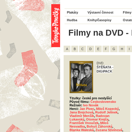
Plakáty
Výstavní činnost
Filmy
Hudba
Knihy/časopisy
Ostat
Filmy na DVD - 
A
B
C
D
E
F
G
H
I
DVD
ŠTĚŇATA -
DIGIPACK
Titulky: české pro neslyšící
Původ filmu:
Československo
Režisér:
Ivo Novák
Herci:
Jan Pivec
,
Miloš Kopecký
,
Jana Brejchová
,
Rudolf Jelínek
,
Vladimír Menšík
,
Radovan
Lukavský
,
Otomar Krejča
,
František Vnouček
,
Miloš
Nesvadba
,
Bohuš Záhorský
,
Blanka Waleská
,
Zuzana Stivínová
,