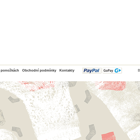
PayPal
o ponožkách
Obchodní podmínky
Kontakty
B