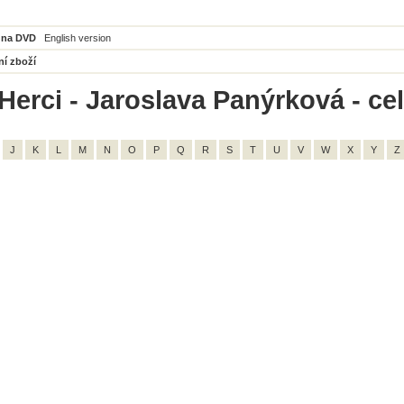
 na DVD
English version
ní zboží
Herci - Jaroslava Panýrková - ce
J
K
L
M
N
O
P
Q
R
S
T
U
V
W
X
Y
Z