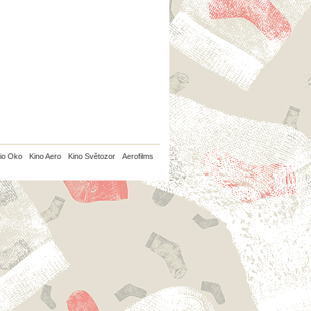
io Oko
Kino Aero
Kino Světozor
Aerofilms