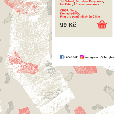
Jiří Sehnal
,
Jaroslava Panýrková
,
Ivo Palec
,
Růžena Lysenková
ČR/SR filmy
,
Komedie-DVD
,
Film pro pamětníky/němý film
99 Kč
Facebook
Instagram
O Terryh