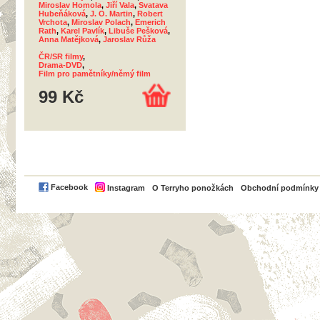
Miroslav Homola
,
Jiří Vala
,
Svatava
Hubeňáková
,
J. O. Martin
,
Robert
Vrchota
,
Miroslav Polach
,
Emerich
Rath
,
Karel Pavlík
,
Libuše Pešková
,
Anna Matějková
,
Jaroslav Růža
ČR/SR filmy
,
Drama-DVD
,
Film pro pamětníky/němý film
99 Kč
PayPal
Facebook
Instagram
O Terryho ponožkách
Obchodní podmínky