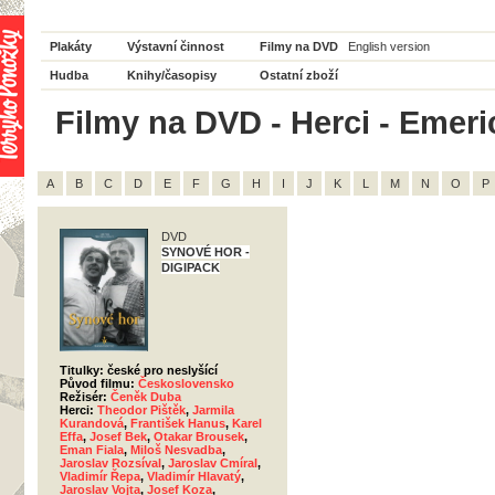
Plakáty
Výstavní činnost
Filmy na DVD
English version
Hudba
Knihy/časopisy
Ostatní zboží
Filmy na DVD - Herci - Emeri
A
B
C
D
E
F
G
H
I
J
K
L
M
N
O
P
DVD
SYNOVÉ HOR -
DIGIPACK
Titulky: české pro neslyšící
Původ filmu:
Československo
Režisér:
Čeněk Duba
Herci:
Theodor Pištěk
,
Jarmila
Kurandová
,
František Hanus
,
Karel
Effa
,
Josef Bek
,
Otakar Brousek
,
Eman Fiala
,
Miloš Nesvadba
,
Jaroslav Rozsíval
,
Jaroslav Cmíral
,
Vladimír Řepa
,
Vladimír Hlavatý
,
Jaroslav Vojta
,
Josef Koza
,