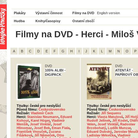
Plakáty
Výstavní činnost
Filmy na DVD
English version
Hudba
Knihy/časopisy
Ostatní zboží
Filmy na DVD - Herci - Miloš
A
B
C
D
E
F
G
H
I
J
K
L
M
N
O
P
DVD
DVD
105% ALIBI -
ATENTÁT -
DIGIPACK
PAPÍROVÝ O
Titulky: české pro neslyšící
Titulky: české pro neslyšící
Původ filmu:
Československo
Původ filmu:
Československo
Režisér:
Vladimír Čech
Režisér:
Jiří Sequens
Herci:
Stanislav Neumann
,
Eduard
Herci:
Vlasta Matulová
,
Jiří Holý
Kohout
,
Karel Höger
,
Vladimír
Rudolf Jelínek
,
Jiří Kodet
,
Oldř
Menšík
,
Josef Vinklář
,
Josef
Velen
,
Josef Vinklář
,
Radoslav
Hlinomaz
,
Josef Bek
,
Eman Fiala
,
Brzobohatý
,
Luděk Munzar
,
František Vnouček
,
Zuzana
Eduard Dubský
,
Jaroslav Mouč
Fišárková
,
Jiří Němeček
,
Otto
Ladislav Mrkvička
,
Vladimír