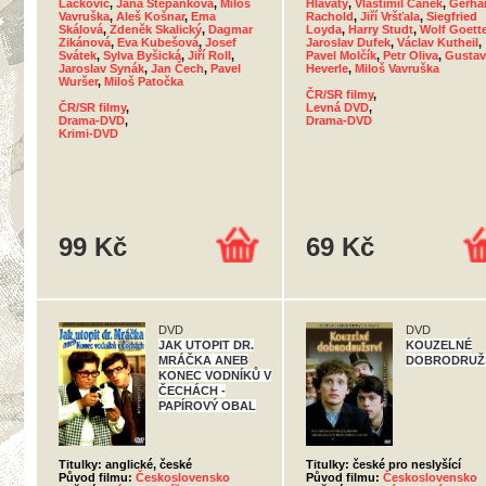
Lackovič
,
Jana Štěpánková
,
Miloš
Hlavatý
,
Vlastimil Čaněk
,
Gerha
Vavruška
,
Aleš Košnar
,
Ema
Rachold
,
Jiří Vršťala
,
Siegfried
Skálová
,
Zdeněk Skalický
,
Dagmar
Loyda
,
Harry Studt
,
Wolf Goett
Zikánová
,
Eva Kubešová
,
Josef
Jaroslav Dufek
,
Václav Kutheil
,
Svátek
,
Sylva Byšická
,
Jiří Roll
,
Pavel Molčík
,
Petr Oliva
,
Gustav
Jaroslav Synák
,
Jan Čech
,
Pavel
Heverle
,
Miloš Vavruška
Wuršer
,
Miloš Patočka
ČR/SR filmy
,
ČR/SR filmy
,
Levná DVD
,
Drama-DVD
,
Drama-DVD
Krimi-DVD
99 Kč
69 Kč
DVD
DVD
JAK UTOPIT DR.
KOUZELNÉ
MRÁČKA ANEB
DOBRODRUŽ
KONEC VODNÍKŮ V
ČECHÁCH -
PAPÍROVÝ OBAL
Titulky: anglické, české
Titulky: české pro neslyšící
Původ filmu:
Československo
Původ filmu:
Československo