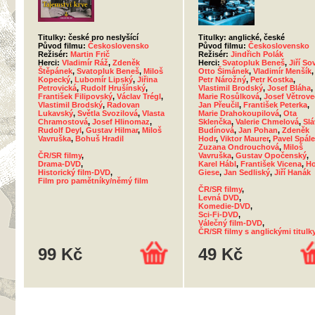
Titulky: české pro neslyšící
Titulky: anglické, české
Původ filmu:
Československo
Původ filmu:
Československo
Režisér:
Martin Frič
Režisér:
Jindřich Polák
Herci:
Vladimír Ráž
,
Zdeněk
Herci:
Svatopluk Beneš
,
Jiří So
Štěpánek
,
Svatopluk Beneš
,
Miloš
Otto Šimánek
,
Vladimír Menšík
,
Kopecký
,
Lubomír Lipský
,
Jiřina
Petr Nárožný
,
Petr Kostka
,
Petrovická
,
Rudolf Hrušínský
,
Vlastimil Brodský
,
Josef Bláha
,
František Filipovský
,
Václav Trégl
,
Marie Rosůlková
,
Josef Větrove
Vlastimil Brodský
,
Radovan
Jan Přeučil
,
František Peterka
,
Lukavský
,
Světla Svozilová
,
Vlasta
Marie Drahokoupilová
,
Ota
Chramostová
,
Josef Hlinomaz
,
Sklenčka
,
Valerie Chmelová
,
Slá
Rudolf Deyl
,
Gustav Hilmar
,
Miloš
Budínová
,
Jan Pohan
,
Zdeněk
Vavruška
,
Bohuš Hradil
Hodr
,
Viktor Maurer
,
Pavel Spál
Zuzana Ondrouchová
,
Miloš
ČR/SR filmy
,
Vavruška
,
Gustav Opočenský
,
Drama-DVD
,
Karel Hábl
,
František Vicena
,
Ho
Historický film-DVD
,
Giese
,
Jan Sedliský
,
Jiří Hanák
Film pro pamětníky/němý film
ČR/SR filmy
,
Levná DVD
,
Komedie-DVD
,
Sci-Fi-DVD
,
Válečný film-DVD
,
ČR/SR filmy s anglickými titulk
99 Kč
49 Kč