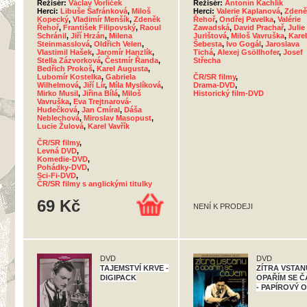
Režisér:
Václav Vorlíček
Režisér:
Antonín Kachlík
Herci:
Libuše Šafránková
,
Miloš
Herci:
Valerie Kaplanová
,
Zdeně
Kopecký
,
Vladimír Menšík
,
Zdeněk
Řehoř
,
Ondřej Pavelka
,
Valérie
Řehoř
,
František Filipovský
,
Raoul
Zawadská
,
David Prachař
,
Julie
Schránil
,
Jiří Hrzán
,
Milena
Jurištová
,
Miloš Vavruška
,
Karel
Steinmasslová
,
Oldřich Velen
,
Šebesta
,
Ivo Gogál
,
Jaroslava
Vlastimil Hašek
,
Jaromír Hanzlík
,
Tichá
,
Alexej Gsöllhofer
,
Josef
Stella Zázvorková
,
Čestmír Řanda
,
Střecha
Bedřich Prokoš
,
Karel Augusta
,
Lubomír Kostelka
,
Gabriela
ČR/SR filmy
,
Wilhelmová
,
Jiří Lír
,
Míla Myslíková
,
Drama-DVD
,
Mirko Musil
,
Jiřina Bílá
,
Miloš
Historický film-DVD
Vavruška
,
Eva Trejtnarová-
Hudečková
,
Jan Cmíral
,
Dáša
Neblechová
,
Miroslav Masopust
,
Lucie Žulová
,
Karel Vavřík
ČR/SR filmy
,
Levná DVD
,
Komedie-DVD
,
Pohádky-DVD
,
Sci-Fi-DVD
,
ČR/SR filmy s anglickými titulky
69 Kč
NENÍ K PRODEJI
DVD
DVD
TAJEMSTVÍ KRVE -
ZÍTRA VSTAN
DIGIPACK
OPAŘÍM SE 
- PAPÍROVÝ 