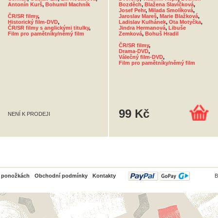
Antonín Kurš
,
Bohumil Machník
Bozděch
,
Blažena Slavíčková
,
Josef Pehr
,
Milada Smolíková
,
ČR/SR filmy
,
Jaroslav Mareš
,
Marie Blažková
,
Historický film-DVD
,
Ladislav Kulhánek
,
Ota Motyčka
,
ČR/SR filmy s anglickými titulky
,
Jindra Hermanová
,
Libuše
Film pro pamětníky/němý film
Zemková
,
Bohuš Hradil
ČR/SR filmy
,
Drama-DVD
,
Válečný film-DVD
,
Film pro pamětníky/němý film
99 Kč
NENÍ K PRODEJI
PayPal
o ponožkách
Obchodní podmínky
Kontakty
B