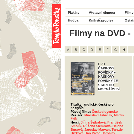
Plakáty
Výstavní činnost
Filmy
Hudba
Knihy/časopisy
Ostat
Filmy na DVD - 
A
B
C
D
E
F
G
H
I
DVD
ČAPKOVY
POVÍDKY +
HAŠKOVY
POVÍDKY ZE
STARÉHO
MOCNÁŘSTVÍ
Titulky: anglické, české pro
neslyšící
Původ filmu:
Československo
Režisér:
Miroslav Hubáček
,
Martin
Frič
Herci:
Jiřina Šejbalová
,
František
Smolík
,
Růžena Šlemrová
,
Helena
Bušová
,
Jaroslav Marvan
,
Terezie
Brzková
,
Jan Pivec
,
Jaroslav