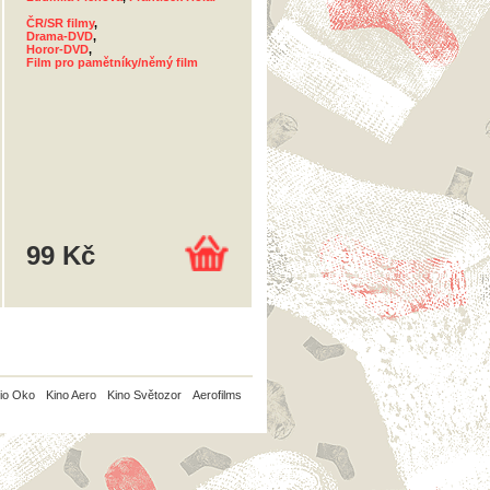
ČR/SR filmy
,
Drama-DVD
,
Horor-DVD
,
Film pro pamětníky/němý film
99 Kč
io Oko
Kino Aero
Kino Světozor
Aerofilms