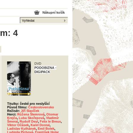
Nákupní košík
em: 4
DVD
PODOBIZNA -
DIGIPACK
Titulky: české pro neslyšící
Původ filmu:
Československo
Režisér:
Jiří Slavíček
Herci:
Růžena Šlemrová
,
Otomar
Krejča
,
Luba Skořepová
,
Vladimír
Šmeral
,
Rudolf Deyl
,
Felix le Breux
,
Viktor Očásek
,
Karel Dostal
,
Ladislav Kulhánek
,
Emil Bolek
,
Ludmila Píchová
,
František Holar