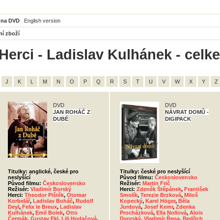
 na DVD
English version
ní zboží
Herci - Ladislav Kulhánek - celk
J
K
L
M
N
O
P
Q
R
S
T
U
V
W
X
Y
Z
DVD
DVD
JAN ROHÁČ Z
NÁVRAT DOMŮ -
DUBÉ
DIGIPACK
Titulky: anglické, české pro
Titulky: české pro neslyšící
neslyšící
Původ filmu:
Československo
Původ filmu:
Československo
Režisér:
Martin Frič
Režisér:
Vladimír Borský
Herci:
Zdeněk Štěpánek
,
František
Herci:
Theodor Pištěk
,
Otomar
Smolík
,
Terezie Brzková
,
Miloš
Korbelář
,
Ladislav Boháč
,
Rudolf
Kopecký
,
Karel Höger
,
Běla
Deyl
,
Felix le Breux
,
Ladislav
Jurdová
,
Josef Kemr
,
Zdenka
Kulhánek
,
Emil Bolek
,
Otto
Procházková
,
Ella Nollová
,
Alois
Čermák
,
Gustav Ekl
,
Lili Hodačová
,
Dvorský
,
Vladimír Řepa
,
Bedřich