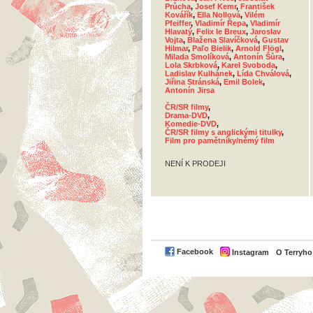
Průcha
,
Josef Kemr
,
František
Kovářík
,
Ella Nollová
,
Vilém
Pfeiffer
,
Vladimír Řepa
,
Vladimír
Hlavatý
,
Felix le Breux
,
Jaroslav
Vojta
,
Blažena Slavíčková
,
Gustav
Hilmar
,
Paľo Bielik
,
Arnold Flögl
,
Milada Smolíková
,
Antonín Šůra
,
Lola Skrbková
,
Karel Svoboda
,
Ladislav Kulhánek
,
Lída Chválová
,
Jiřina Stránská
,
Emil Bolek
,
Antonín Jirsa
ČR/SR filmy
,
Drama-DVD
,
Komedie-DVD
,
ČR/SR filmy s anglickými titulky
,
Film pro pamětníky/němý film
NENÍ K PRODEJI
Facebook
Instagram
O Terryh