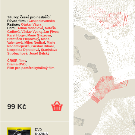
Titulky: české pro neslyšící
Původ filmu:
Československo
Režisér:
Otakar Vávra
Herci:
Adina Mandlová
,
Nataša
Gollová
,
Václav Vydra
,
Jan Pivec
,
Karel Höger
,
Marie Glázrová
,
František Filipovský
,
Meda
Valentová
,
Miloš Nedbal
,
Marie
Nademlejnská
,
Gustav Hilmar
,
Leopolda Dostalová
,
Stanislava
Strobachová
,
Josef Bělský
ČR/SR filmy
,
Drama-DVD
,
Film pro pamětníky/němý film
99 Kč
DVD
ROZINA