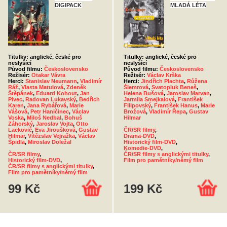
DIGIPACK
MLADÁ LÉTA
Titulky: anglické, české pro
Titulky: anglické, české pro
neslyšící
neslyšící
Původ filmu:
Československo
Původ filmu:
Československo
Režisér:
Otakar Vávra
Režisér:
Václav Krška
Herci:
Stanislav Neumann
,
Vladimír
Herci:
Jindřich Plachta
,
Růžena
Ráž
,
Vlasta Matulová
,
Zdeněk
Šlemrová
,
Svatopluk Beneš
,
Štěpánek
,
Eduard Kohout
,
Jan
Helena Bušová
,
Jaroslav Marvan
,
Pivec
,
Radovan Lukavský
,
Bedřich
Jarmila Smejkalová
,
František
Karen
,
Jana Rybářová
,
Marie
Filipovský
,
František Hanus
,
Marie
Vášová
,
Petr Haničinec
,
Václav
Brožová
,
Vladimír Řepa
,
Gustav
Voska
,
Miloš Nedbal
,
Bohuš
Hilmar
Záhorský
,
Jaroslav Vojta
,
Otto
Lackovič
,
Eva Jiroušková
,
Gustav
ČR/SR filmy
,
Hilmar
,
Vítězslav Vejražka
,
Václav
Drama-DVD
,
Špidla
,
Miroslav Doležal
Historický film-DVD
,
Komedie-DVD
,
ČR/SR filmy
,
ČR/SR filmy s anglickými titulky
,
Historický film-DVD
,
Film pro pamětníky/němý film
ČR/SR filmy s anglickými titulky
,
Film pro pamětníky/němý film
99 Kč
199 Kč