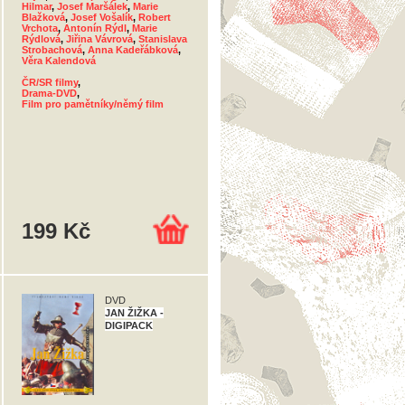
Hilmar
,
Josef Maršálek
,
Marie
Blažková
,
Josef Vošalík
,
Robert
Vrchota
,
Antonín Rýdl
,
Marie
Rýdlová
,
Jiřina Vávrová
,
Stanislava
Strobachová
,
Anna Kadeřábková
,
Věra Kalendová
ČR/SR filmy
,
Drama-DVD
,
Film pro pamětníky/němý film
199 Kč
DVD
JAN ŽIŽKA -
DIGIPACK