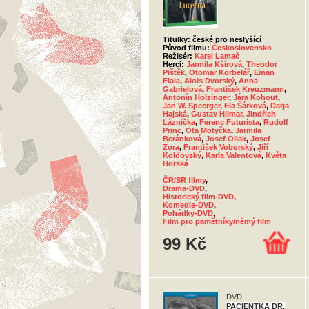
Titulky: české pro neslyšící
Původ filmu:
Československo
Režisér:
Karel Lamač
Herci:
Jarmila Kšírová
,
Theodor
Pištěk
,
Otomar Korbelář
,
Eman
Fiala
,
Alois Dvorský
,
Anna
Gabrielová
,
František Kreuzmann
,
Antonín Holzinger
,
Jára Kohout
,
Jan W. Speerger
,
Ela Šárková
,
Darja
Hajská
,
Gustav Hilmar
,
Jindřich
Láznička
,
Ferenc Futurista
,
Rudolf
Princ
,
Ota Motyčka
,
Jarmila
Beránková
,
Josef Oliak
,
Josef
Zora
,
František Voborský
,
Jiří
Koldovský
,
Karla Valentová
,
Květa
Horská
ČR/SR filmy
,
Drama-DVD
,
Historický film-DVD
,
Komedie-DVD
,
Pohádky-DVD
,
Film pro pamětníky/němý film
99 Kč
DVD
PACIENTKA DR.