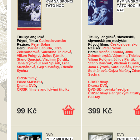
KÝM SA SKONČÍ
KÝM SA SKO
TÁTO NOC
TÁTO NOC - 
RAY
Titulky: anglické
Titulky: anglické, slovenské,
Původ filmu:
Československo
slovenské pro neslyšící
Režisér:
Peter Solan
Původ filmu:
Československo
Herci:
Marián Labuda
,
Jitka
Režisér:
Peter Solan
Zelenohorská
,
Valentina Thielová
,
Herci:
Marián Labuda
,
Jitka
Viliam Polónyi
,
Július Pántik
,
Zelenohorská
,
Valentina Thielo
Stano Dančiak
,
Vladimír Durdík
,
Viliam Polónyi
,
Július Pántik
,
Jana Gýrová
,
Karol Spišák
,
Erna
Stano Dančiak
,
Vladimír Durdík
,
Suchánová
,
Gejza Maráky
,
Zdeněk
Jana Gýrová
,
Karol Spišák
,
Ern
Sychra
Suchánová
,
Gejza Maráky
,
Zden
Sychra
ČR/SR filmy
,
Edice SME/SFÚ
,
ČR/SR filmy
,
Drama-DVD
,
Drama-DVD
,
ČR/SR filmy s anglickými titulky
DVD-BD novinky/reedice
,
ČR/SR filmy s anglickými titulk
Blu-ray
99 Kč
399 Kč
DVD
DVD
PĚT Z MILIONU -
PROBUZENÍ -