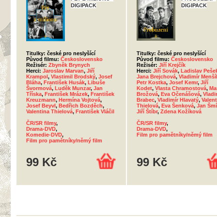
DIGIPACK
DIGIPACK
Titulky: české pro neslyšící
Titulky: české pro neslyšící
Původ filmu:
Československo
Původ filmu:
Československo
Režisér:
Zbyněk Brynych
Režisér:
Jiří Krejčík
Herci:
Jaroslav Marvan
,
Jiří
Herci:
Jiří Sovák
,
Ladislav Peše
Krampol
,
Vlastimil Brodský
,
Josef
Jana Brejchová
,
Vladimír Menší
Bláha
,
František Husák
,
Libuše
Petr Kostka
,
Josef Kemr
,
Jiří
Švormová
,
Luděk Munzar
,
Jan
Kodet
,
Vlasta Chramostová
,
Ma
Tříska
,
František Mrázek
,
František
Brožová
,
Eva Očenášová
,
Vladi
Kreuzmann
,
Hermína Vojtová
,
Brabec
,
Vladimír Hlavatý
,
Valent
Josef Beyvl
,
Bedřich Bozděch
,
Thielová
,
Eva Šenková
,
Jan Šm
Valentina Thielová
,
František Vláčil
Jiří Štíbr
,
Zdena Kožíková
ČR/SR filmy
,
ČR/SR filmy
,
Drama-DVD
,
Drama-DVD
,
Komedie-DVD
,
Film pro pamětníky/němý film
Film pro pamětníky/němý film
99 Kč
99 Kč