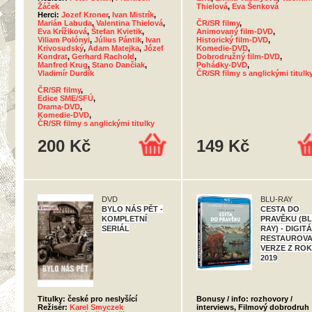
Žáček
Thielová
,
Eva Šenková
Herci:
Jozef Kroner
,
Ivan Mistrík
,
Marián Labuda
,
Valentina Thielová
,
ČR/SR filmy
,
Eva Krížiková
,
Štefan Kvietik
,
Animovaný film-DVD
,
Viliam Polónyi
,
Július Pántik
,
Ivan
Historický film-DVD
,
Krivosudský
,
Adam Matejka
,
Józef
Komedie-DVD
,
Kondrat
,
Gerhard Rachold
,
Dobrodružný film-DVD
,
Manfred Krug
,
Stano Dančiak
,
Pohádky-DVD
,
Vladimír Durdík
ČR/SR filmy s anglickými titulk
ČR/SR filmy
,
Edice SME/SFÚ
,
Drama-DVD
,
Komedie-DVD
,
ČR/SR filmy s anglickými titulky
200 Kč
149 Kč
DVD
BLU-RAY
BYLO NÁS PĚT -
CESTA DO
KOMPLETNÍ
PRAVĚKU (BL
SERIÁL
RAY) - DIGIT
RESTAUROV
VERZE Z RO
2019
Titulky: české pro neslyšící
Bonusy / info: rozhovory /
Režisér:
Karel Smyczek
interviews, Filmový dobrodruh