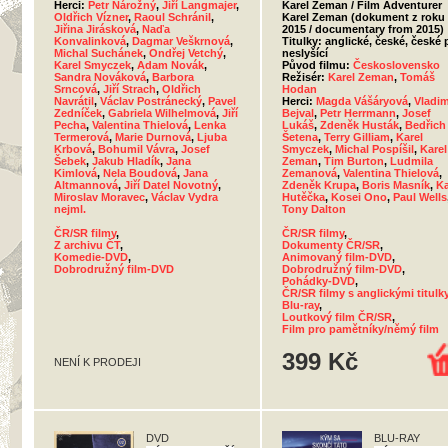
Herci:
Petr Nárožný
,
Jiří Langmajer
,
Karel Zeman / Film Adventurer
Oldřich Vízner
,
Raoul Schránil
,
Karel Zeman (dokument z roku
Jiřina Jirásková
,
Naďa
2015 / documentary from 2015)
Konvalinková
,
Dagmar Veškrnová
,
Titulky: anglické, české, české 
Michal Suchánek
,
Ondřej Vetchý
,
neslyšící
Karel Smyczek
,
Adam Novák
,
Původ filmu:
Československo
Sandra Nováková
,
Barbora
Režisér:
Karel Zeman
,
Tomáš
Srncová
,
Jiří Strach
,
Oldřich
Hodan
Navrátil
,
Václav Postránecký
,
Pavel
Herci:
Magda Vášáryová
,
Vladim
Zedníček
,
Gabriela Wilhelmová
,
Jiří
Bejval
,
Petr Herrmann
,
Josef
Pecha
,
Valentina Thielová
,
Lenka
Lukáš
,
Zdeněk Husták
,
Bedřich
Termerová
,
Marie Durnová
,
Ljuba
Šetena
,
Terry Gilliam
,
Karel
Krbová
,
Bohumil Vávra
,
Josef
Smyczek
,
Michal Pospíšil
,
Karel
Šebek
,
Jakub Hladík
,
Jana
Zeman
,
Tim Burton
,
Ludmila
Kimlová
,
Nela Boudová
,
Jana
Zemanová
,
Valentina Thielová
,
Altmannová
,
Jiří Datel Novotný
,
Zdeněk Krupa
,
Boris Masník
,
Ka
Miroslav Moravec
,
Václav Vydra
Hutěčka
,
Kosei Ono
,
Paul Wells
nejml.
Tony Dalton
ČR/SR filmy
,
ČR/SR filmy
,
Z archivu ČT
,
Dokumenty ČR/SR
,
Komedie-DVD
,
Animovaný film-DVD
,
Dobrodružný film-DVD
Dobrodružný film-DVD
,
Pohádky-DVD
,
ČR/SR filmy s anglickými titulk
Blu-ray
,
Loutkový film ČR/SR
,
Film pro pamětníky/němý film
399 Kč
NENÍ K PRODEJI
DVD
BLU-RAY