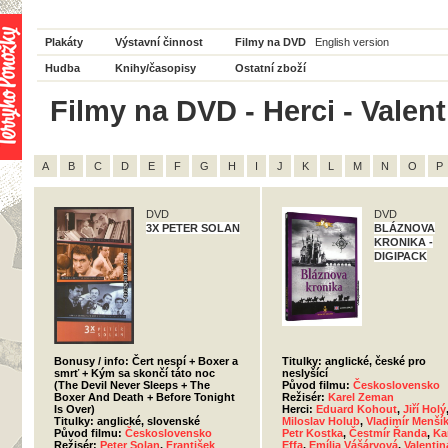
Plakáty
Výstavní činnost
Filmy na DVD
English version
Hudba
Knihy/časopisy
Ostatní zboží
Filmy na DVD - Herci - Valent
A
B
C
D
E
F
G
H
I
J
K
L
M
N
O
P
DVD
DVD
3X PETER SOLAN
BLÁZNOVA
KRONIKA -
DIGIPACK
Bonusy / info: Čert nespí + Boxer a
Titulky: anglické, české pro
smrť + Kým sa skončí táto noc
neslyšící
(The Devil Never Sleeps + The
Původ filmu:
Československo
Boxer And Death + Before Tonight
Režisér:
Karel Zeman
Is Over)
Herci:
Eduard Kohout
,
Jiří Holý
Titulky: anglické, slovenské
Miloslav Holub
,
Vladimír Menší
Původ filmu:
Československo
Petr Kostka
,
Čestmír Řanda
,
Ka
Režisér:
Peter Solan
,
František
Effa
,
Emília Vášáryová
,
Valentin