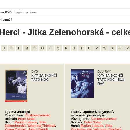
 na DVD
English version
ní zboží
Herci - Jitka Zelenohorská - cel
J
K
L
M
N
O
P
Q
R
S
T
U
V
W
X
Y
Z
DVD
BLU-RAY
KÝM SA SKONČÍ
KÝM SA SKONČÍ
TÁTO NOC
TÁTO NOC - BLU-
RAY
Titulky: anglické
Titulky: anglické, slovenské,
Původ filmu:
Československo
slovenské pro neslyšící
Režisér:
Peter Solan
Původ filmu:
Československo
Herci:
Marián Labuda
,
Jitka
Režisér:
Peter Solan
Zelenohorská
,
Valentina Thielová
,
Herci:
Marián Labuda
,
Jitka
Viliam Polónyi
,
Július Pántik
,
Zelenohorská
,
Valentina Thielová
,