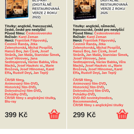
BLU-RAY
DIGITÁLNĚ
(DIGITÁLNĚ
RESTAUROVANÁ
RESTAUROVANÁ
VERZE Z ROKU
VERZE Z ROKU
2025
2022)
Titulky: anglické, francouzské,
Titulky: anglické, německé,
české, české pro neslyšící
francouzské, české pro neslyšící
Původ filmu:
Československo
Původ filmu:
Československo
Režisér:
Karel Zeman
Režisér:
Karel Zeman
Herci:
František Filipovský
,
Herci:
František Filipovský
,
Čestmír Řanda
,
Jitka
Čestmír Řanda
,
Jitka
Zelenohorská
,
Michal Pospíšil
,
Zelenohorská
,
Michal Pospíšil
,
Hanuš Bor
,
Jan Čízek
,
Josef
Hanuš Bor
,
Jan Čízek
,
Josef
Stráník
,
Jan Malát
,
Stanislav Šimek
,
Stráník
,
Jan Malát
,
Stanislav Šimek
,
Josef Větrovec
,
Jana
Josef Větrovec
,
Jana
Sedlmajerová
,
Václav Babka
,
Věra
Sedlmajerová
,
Václav Babka
,
Věra
Macků
,
Josef Haukvic st.
,
Marie
Macků
,
Josef Haukvic st.
,
Marie
Brožová
,
Josef Hlinomaz
,
Karel
Brožová
,
Josef Hlinomaz
,
Karel
Effa
,
Rudolf Deyl
,
Jan Teplý
Effa
,
Rudolf Deyl
,
Jan Teplý
ČR/SR filmy
,
ČR/SR filmy
,
Animovaný film-DVD
,
Animovaný film-DVD
,
Historický film-DVD
,
Historický film-DVD
,
Dobrodružný film-DVD
,
Dobrodružný film-DVD
,
Pohádky-DVD
,
Pohádky-DVD
,
ČR/SR filmy s anglickými titulky
,
DVD-BD novinky/reedice
,
Blu-ray
Recommended
,
ČR/SR filmy s anglickými titulky
399 Kč
299 Kč