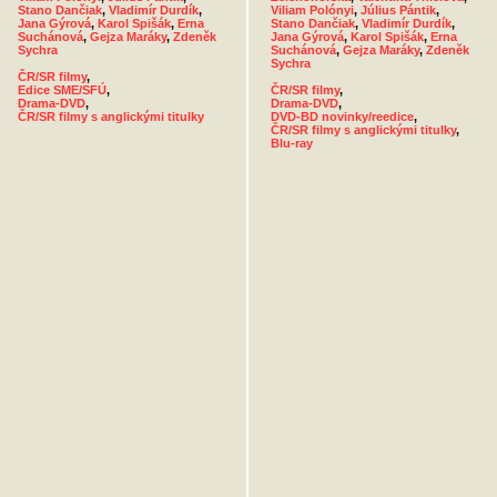
Stano Dančiak
,
Vladimír Durdík
,
Viliam Polónyi
,
Július Pántik
,
Jana Gýrová
,
Karol Spišák
,
Erna
Stano Dančiak
,
Vladimír Durdík
,
Suchánová
,
Gejza Maráky
,
Zdeněk
Jana Gýrová
,
Karol Spišák
,
Erna
Sychra
Suchánová
,
Gejza Maráky
,
Zdeněk
Sychra
ČR/SR filmy
,
Edice SME/SFÚ
,
ČR/SR filmy
,
Drama-DVD
,
Drama-DVD
,
ČR/SR filmy s anglickými titulky
DVD-BD novinky/reedice
,
ČR/SR filmy s anglickými titulky
,
Blu-ray