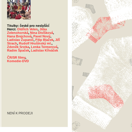
Titulky: české pro neslyšící
Herci:
Oldřich Velen
,
Jitka
Zelenohorská
,
Nina Divíšková
,
Hana Brejchová
,
Pavel Nový
,
Ladislav Županič
,
Filip Blažek
,
Jiří
Strach
,
Rudolf Hrušínský ml.
,
Zdeněk Srstka
,
Lenka Termerová
,
Radim Špaček
,
Ladislav Křiváček
ČR/SR filmy
,
Komedie-DVD
NENÍ K PRODEJI