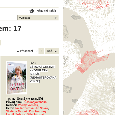
Nákupní košík
kem: 17
← Předchozí
1
2
Další →
DVD
LÉTAJÍCÍ ČESTMÍR
- KOMPLETNÍ
SERIÁL
(REMASTEROVANÁ
VERZE)
Titulky: české pro neslyšící
Původ filmu:
Československo
Režisér:
Václav Vorlíček
Herci:
Iva Janžurová
,
Jiří Sovák
,
Vladimír Menšík
,
Petr Nárožný
,
Luděk Sobota
,
Běla Jurdová
,