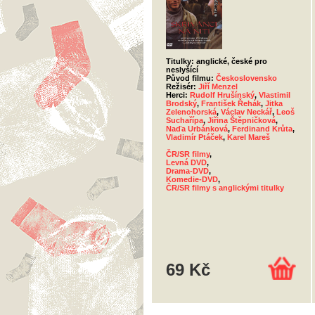
Titulky: anglické, české pro
neslyšící
Původ filmu:
Československo
Režisér:
Jiří Menzel
Herci:
Rudolf Hrušínský
,
Vlastimil
Brodský
,
František Řehák
,
Jitka
Zelenohorská
,
Václav Neckář
,
Leoš
Suchařípa
,
Jiřina Štěpničková
,
Naďa Urbánková
,
Ferdinand Krůta
,
Vladimír Ptáček
,
Karel Mareš
ČR/SR filmy
,
Levná DVD
,
Drama-DVD
,
Komedie-DVD
,
ČR/SR filmy s anglickými titulky
69 Kč