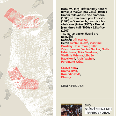
Bonusy / info: krátké filmy / short
films: O malých pro velké (1948) +
Umění milovati De arte amatoria
(1968) + Umřel nám pan Foerster
(1963) + O kočkách, beatnicích a
všeličems jiném (1967) + Dostal
jsem dnes kuli (1966) + Lékořice
(1967)
Titulky: anglické, české pro
neslyšící
Režisér:
Jiří Menzel
Herci:
Květa Fialová
,
Vlastimil
Brodský
,
Josef Somr
,
Jitka
Zelenohorská
,
Václav Neckář
,
Naďa
Urbánková
,
Jitka Bendová
,
Vladimír Valenta
,
Libuše
Havelková
,
Alois Vachek
,
Ferdinand Krůta
ČR/SR filmy
,
Drama-DVD
,
Komedie-DVD
,
Blu-ray
NENÍ K PRODEJI
DVD
SKŘIVÁNCI NA NITI
- PAPÍROVÝ OBAL