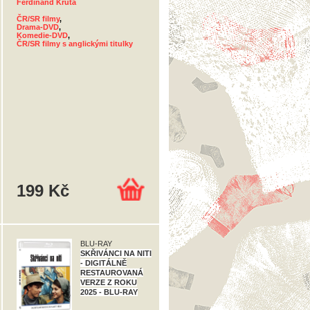
Ferdinand Krůta
ČR/SR filmy
,
Drama-DVD
,
Komedie-DVD
,
ČR/SR filmy s anglickými titulky
199 Kč
BLU-RAY
SKŘIVÁNCI NA NITI
- DIGITÁLNĚ
RESTAUROVANÁ
VERZE Z ROKU
2025 - BLU-RAY