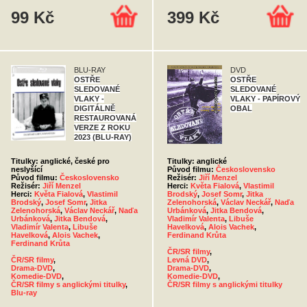
99 Kč
399 Kč
BLU-RAY
DVD
OSTŘE
OSTŘE
SLEDOVANÉ
SLEDOVANÉ
VLAKY -
VLAKY - PAPÍROVÝ
DIGITÁLNĚ
OBAL
RESTAUROVANÁ
VERZE Z ROKU
2023 (BLU-RAY)
Titulky: anglické, české pro
Titulky: anglické
neslyšící
Původ filmu:
Československo
Původ filmu:
Československo
Režisér:
Jiří Menzel
Režisér:
Jiří Menzel
Herci:
Květa Fialová
,
Vlastimil
Herci:
Květa Fialová
,
Vlastimil
Brodský
,
Josef Somr
,
Jitka
Brodský
,
Josef Somr
,
Jitka
Zelenohorská
,
Václav Neckář
,
Naďa
Zelenohorská
,
Václav Neckář
,
Naďa
Urbánková
,
Jitka Bendová
,
Urbánková
,
Jitka Bendová
,
Vladimír Valenta
,
Libuše
Vladimír Valenta
,
Libuše
Havelková
,
Alois Vachek
,
Havelková
,
Alois Vachek
,
Ferdinand Krůta
Ferdinand Krůta
ČR/SR filmy
,
ČR/SR filmy
,
Levná DVD
,
Drama-DVD
,
Drama-DVD
,
Komedie-DVD
,
Komedie-DVD
,
ČR/SR filmy s anglickými titulky
,
ČR/SR filmy s anglickými titulky
Blu-ray