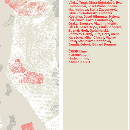
Václav Trégl
,
Jiřina Bohdalová
,
Eva
Svobodová
,
Josef Bláha
,
Zdena
Hadrbolcová
,
Stella Zázvorková
,
Jitka Zelenohorská
,
Lubomír
Kostelka
,
Josef Hlinomaz
,
Helena
Růžičková
,
Pavel Landovský
,
Otakar Brousek
,
Vladimír Hrubý
,
Jiří Lír
,
Josef Beyvl
,
Luděk Kopřiva
,
Zdeněk Hodr
,
Darja Hajská
,
Vítězslav Černý
,
Juraj Herz
,
Alena
Karešová
,
Milan Chladil
,
Václav
Štekl
,
Stanislava Bartošová
,
Jarmila Orlová
,
Eduard Pergner
ČR/SR filmy
,
Z archivu ČT
,
Hudební film
,
Komedie-DVD