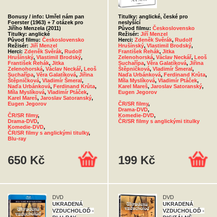
Bonusy / info: Umřel nám pan
Titulky: anglické, české pro
Foerster (1963) + 7 otázek pro
neslyšící
Jiřího Menzela (2011)
Původ filmu:
Československo
Titulky: anglické
Režisér:
Jiří Menzel
Původ filmu:
Československo
Herci:
Zdeněk Svěrák
,
Rudolf
Režisér:
Jiří Menzel
Hrušínský
,
Vlastimil Brodský
,
Herci:
Zdeněk Svěrák
,
Rudolf
František Řehák
,
Jitka
Hrušínský
,
Vlastimil Brodský
,
Zelenohorská
,
Václav Neckář
,
Leoš
František Řehák
,
Jitka
Suchařípa
,
Věra Galatíková
,
Jiřina
Zelenohorská
,
Václav Neckář
,
Leoš
Štěpničková
,
Vladimír Šmeral
,
Suchařípa
,
Věra Galatíková
,
Jiřina
Naďa Urbánková
,
Ferdinand Krůta
,
Štěpničková
,
Vladimír Šmeral
,
Míla Myslíková
,
Vladimír Ptáček
,
Naďa Urbánková
,
Ferdinand Krůta
,
Karel Mareš
,
Jaroslav Satoranský
,
Míla Myslíková
,
Vladimír Ptáček
,
Eugen Jegorov
Karel Mareš
,
Jaroslav Satoranský
,
Eugen Jegorov
ČR/SR filmy
,
Drama-DVD
,
ČR/SR filmy
,
Komedie-DVD
,
Drama-DVD
,
ČR/SR filmy s anglickými titulky
Komedie-DVD
,
ČR/SR filmy s anglickými titulky
,
Blu-ray
650 Kč
199 Kč
DVD
DVD
UKRADENÁ
UKRADENÁ
VZDUCHOLOĎ -
VZDUCHOLOĎ -