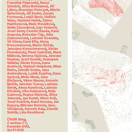
František Filipovský
,
Raoul
Schránil
,
Jiřina Bohdalová
,
Jiří
Lábus
,
Bronislav Poloczek
,
Miluše
Šplechtová
,
Jiří Kodet
,
Žaneta
Fuchsová
,
Lukáš Bech
,
Oldřich
Velen
,
Vlastimil Hašek
,
Zdena
Hadrbolcová
,
Marie Rosůlková
,
Stella Zázvorková
,
Ivan Vyskočil
,
Josef Somr
,
Čestmír Řanda
,
Karel
Augusta
,
Bohuslav Čáp
,
Jitka
Zelenohorská
,
Lubomír Kostelka
,
Vít Olmer
,
Karel Effa
,
Alena
Kreuzmannová
,
Martin Růžek
,
Jaroslava Kretschmerová
,
Václav
Postránecký
,
Pavel Zedníček
,
Marie
Málková
,
Simona Stašová
,
Jaroslav
Heyduk
,
Josef Dvořák
,
Svatopluk
Skládal
,
Václav Kotva
,
Ivana
Andrlová
,
Vladimír Hrabánek
,
Milan
Riehs
,
Zdeněk Srstka
,
Jana
Andresíková
,
Luděk Kopřiva
,
Dana
Syslová
,
Mirko Musil
,
Jana
Břežková
,
Viktor Maurer
,
Antonín
Molčík
,
Jaroslav Tomsa
,
Ladislav
Šimek
,
Alena Karešová
,
Ladislav
Křiváček
,
Věra Kalendová
,
Nelly
Gaierová
,
Regina Rázlová
,
Jiřina
Jelenská
,
Jan Kreidl
,
Viktor Král
,
Josef Kubíček
,
Karel Houska
,
Jan
Kanyza
,
Miloslav Homola
,
Jana
Viščaková
,
Antonín Kala
,
Zdeněk
Stehlík
,
Lída Roubíková
ČR/SR filmy
,
Z archivu ČT
,
Komedie-DVD
,
Sci-Fi-DVD