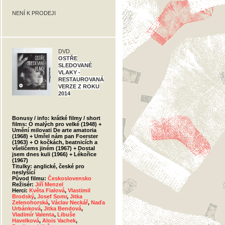
NENÍ K PRODEJI
DVD
OSTŘE
SLEDOVANÉ
VLAKY -
RESTAUROVANÁ
VERZE Z ROKU
2014
Bonusy / info: krátké filmy / short
films: O malých pro velké (1948) +
Umění milovati De arte amatoria
(1968) + Umřel nám pan Foerster
(1963) + O kočkách, beatnicích a
všeličems jiném (1967) + Dostal
jsem dnes kuli (1966) + Lékořice
(1967)
Titulky: anglické, české pro
neslyšící
Původ filmu:
Československo
Režisér:
Jiří Menzel
Herci:
Květa Fialová
,
Vlastimil
Brodský
,
Josef Somr
,
Jitka
Zelenohorská
,
Václav Neckář
,
Naďa
Urbánková
,
Jitka Bendová
,
Vladimír Valenta
,
Libuše
Havelková
,
Alois Vachek
,