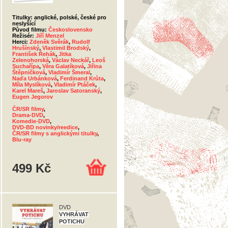
Titulky: anglické, polské, české pro
neslyšící
Původ filmu:
Československo
Režisér:
Jiří Menzel
Herci:
Zdeněk Svěrák
,
Rudolf
Hrušínský
,
Vlastimil Brodský
,
František Řehák
,
Jitka
Zelenohorská
,
Václav Neckář
,
Leoš
Suchařípa
,
Věra Galatíková
,
Jiřina
Štěpničková
,
Vladimír Šmeral
,
Naďa Urbánková
,
Ferdinand Krůta
,
Míla Myslíková
,
Vladimír Ptáček
,
Karel Mareš
,
Jaroslav Satoranský
,
Eugen Jegorov
ČR/SR filmy
,
Drama-DVD
,
Komedie-DVD
,
DVD-BD novinky/reedice
,
ČR/SR filmy s anglickými titulky
,
Blu-ray
499 Kč
DVD
VYHRÁVAT
POTICHU