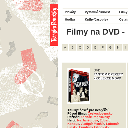
Plakáty
Výstavní činnost
Filmy
Hudba
Knihy/časopisy
Ostat
Filmy na DVD - 
A
B
C
D
E
F
G
H
I
DVD
FANTOM OPERETY
- KOLEKCE 5 DVD
Titulky: české pro neslyšící
Původ filmu:
Československo
Režisér:
Zdeněk Podskalský
Herci:
Iva Janžurová
,
Eduard
Kohout
,
Vladimír Menšík
,
Lubomír
Lipský
,
František Filipovský
,