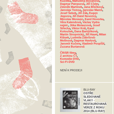
Kuželka
,
Mahulena Bočanová
,
Dagmar Patrasová
,
Jiří Císler
,
Zdeněk Martínek
,
Jana Břežková
,
Jaroslav Tomsa
,
Jaroslav Mareš
,
Josef Šebek
,
Jiří Žák
,
Eugen
Jegorov
,
Jiří Datel Novotný
,
Miroslav Moravec
,
Karel Hovorka
,
Věra Kalendová
,
Václav Vydra
nejml.
,
Jitka Molavcová
,
Josef
Střecha
,
Viktor Král
,
Karel
Koloušek
,
Dana Bartůňková
,
Martin Stropnický
,
Jiří Havel
,
Milan
Klásek
,
Ludmila Zábršová-
Molínová
,
Dagmar Havlová
,
Jaromír Kučera
,
Vladimír Pospíšil
,
Zuzana Burianová
ČR/SR filmy
,
Z archivu ČT
,
Komedie-DVD
,
Sci-Fi-DVD
NENÍ K PRODEJI
BLU-RAY
OSTŘE
SLEDOVANÉ
VLAKY -
RESTAUROVANÁ
VERZE Z ROKU
2014 (BLU-RAY)